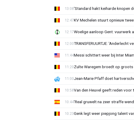
'Standard hakt keiharde knopen do
13:08
KV Mechelen stuurt opnieuw twee
12:47
Woelige aanloop Gent: vuurwerk a
12:17
TRANSFERUURTJE: 'Anderlecht verra
12:00
Messi schittert weer bij Inter Mia
11:44
Zulte Waregem broedt op groots 
11:20
Jean-Marie Pfaff doet hartversch
11:00
Van den Heuvel geeft reden voor 
10:58
'Real gruwelt na zeer straffe wend
10:44
Genk legt weer piepjong talent va
10:23