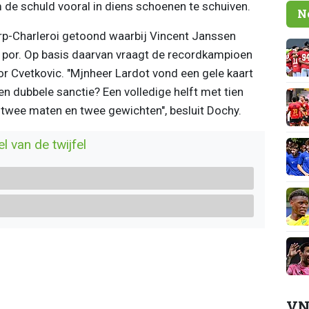
 de schuld vooral in diens schoenen te schuiven.
N
rp-Charleroi getoond waarbij Vincent Janssen
e por. Op basis daarvan vraagt de recordkampioen
or Cvetkovic. "Mjnheer Lardot vond een gele kaart
n dubbele sanctie? Een volledige helft met tien
 twee maten en twee gewichten", besluit Dochy.
l van de twijfel
VN