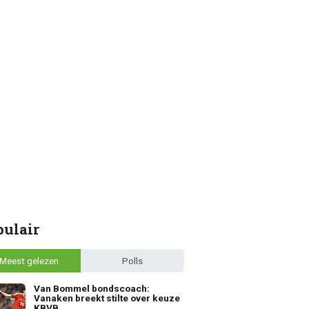
pulair
Meest gelezen
Polls
Van Bommel bondscoach:
Vanaken breekt stilte over keuze
KBVB