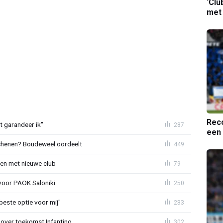
‘Clu
met
Reco
t garandeer ik"
287
een 
schenen? Boudeweel oordeelt
449
en met nieuwe club
79
 voor PAOK Saloniki
250
 beste optie voor mij"
233
 over toekomst Infantino
302