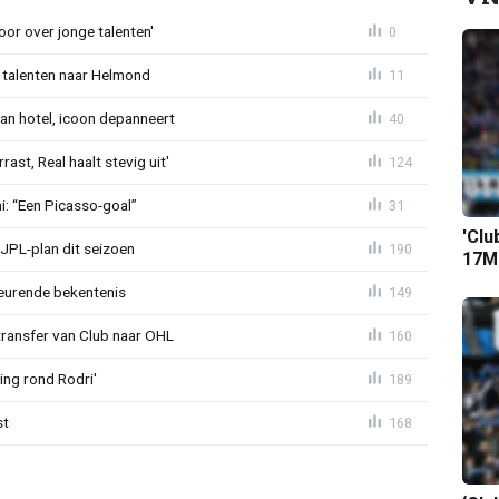
or over jonge talenten'
0
 talenten naar Helmond
11
an hotel, icoon depanneert
40
st, Real haalt stevig uit'
124
mi: “Een Picasso-goal”
31
'Clu
JPL-plan dit seizoen
190
17M-
eurende bekentenis
149
transfer van Club naar OHL
160
ing rond Rodri'
189
st
168