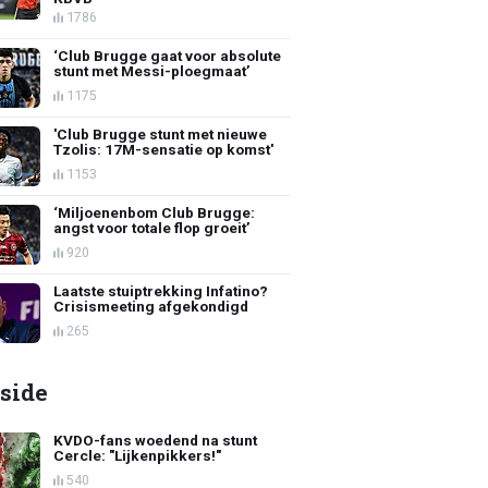
1786
‘Club Brugge gaat voor absolute
stunt met Messi-ploegmaat’
1175
'Club Brugge stunt met nieuwe
Tzolis: 17M-sensatie op komst'
1153
‘Miljoenenbom Club Brugge:
angst voor totale flop groeit’
920
Laatste stuiptrekking Infatino?
Crisismeeting afgekondigd
265
side
KVDO-fans woedend na stunt
Cercle: "Lijkenpikkers!"
540