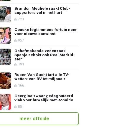
Brandon Mechele raakt Club-
supporters vol in het hart
721
Coucke legt immens fortuin neer
voor nieuwe aanwinst
957
Ophefmakende zedenzaak
Spanje schokt ook Real Madrid-
ster
191
Ruben Van Gucht tart alle TV-
wetten: van BV tot miljonair
166
Georgina zwaar gedegouteerd
vlak voor huwelijk met Ronaldo
85
meer offside