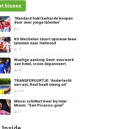
et binnen
'Standard hakt keiharde knopen
door over jonge talenten'
0
KV Mechelen stuurt opnieuw twee
talenten naar Helmond
11
Woelige aanloop Gent: vuurwerk
aan hotel, icoon depanneert
40
TRANSFERUURTJE: 'Anderlecht
verrast, Real haalt stevig uit'
124
Messi schittert weer bij Inter
Miami: “Een Picasso-goal”
31
 Inside