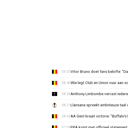
Vitor Bruno doet fans belofte: "Da
09:30
Wie legt Club en Union vuur aan 
08:46
Anthony Limbombe verrast iedere
08:38
Llansana spreekt ambitieuze taal
08:21
AA Gent kraait victorie: "Buffalo's
08:00
FIFA komt met officieel statement
07:58