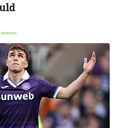
uld
0 stemmen