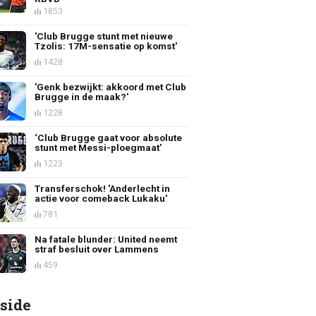
1853
'Club Brugge stunt met nieuwe
Tzolis: 17M-sensatie op komst'
1428
'Genk bezwijkt: akkoord met Club
Brugge in de maak?'
1228
‘Club Brugge gaat voor absolute
stunt met Messi-ploegmaat’
1223
Transferschok! 'Anderlecht in
actie voor comeback Lukaku'
781
Na fatale blunder: United neemt
straf besluit over Lammens
459
side