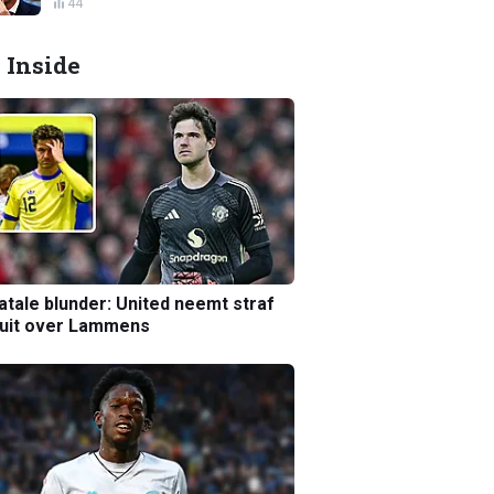
44
 Inside
atale blunder: United neemt straf
luit over Lammens