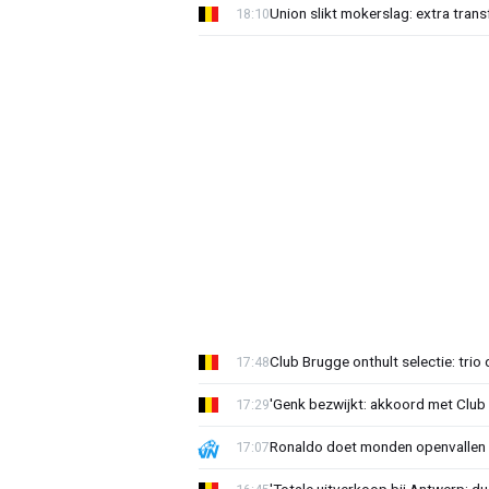
Union slikt mokerslag: extra trans
18:10
Club Brugge onthult selectie: trio 
17:48
'Genk bezwijkt: akkoord met Club
17:29
Ronaldo doet monden openvallen 
17:07