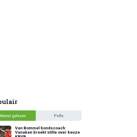
pulair
Meest gelezen
Polls
Van Bommel bondscoach:
Vanaken breekt stilte over keuze
KBVB