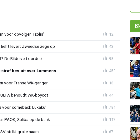
N
en voor opvolger Tzolis'
12
e helft levert Zweedse zege op
43
 De Bilde velt oordeel
98
t straf besluit over Lammens
459
oen voor Franse WK-ganger
18
ld: UEFA behoudt WK-boycot
44
tie voor comeback Lukaku'
781
gen PAOK, Saliba op de bank
117
PSV strikt grote naam
67