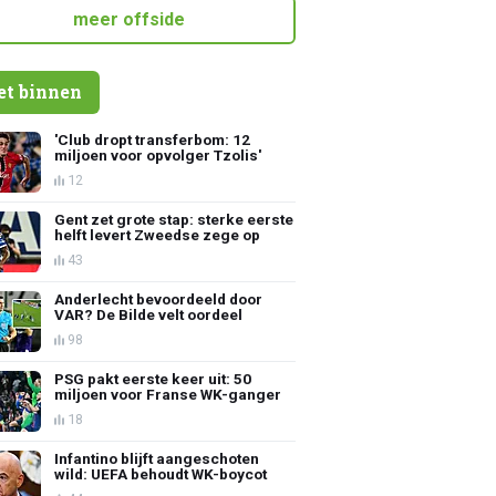
meer offside
et binnen
'Club dropt transferbom: 12
miljoen voor opvolger Tzolis'
12
Gent zet grote stap: sterke eerste
helft levert Zweedse zege op
43
Anderlecht bevoordeeld door
VAR? De Bilde velt oordeel
98
PSG pakt eerste keer uit: 50
miljoen voor Franse WK-ganger
18
Infantino blijft aangeschoten
wild: UEFA behoudt WK-boycot