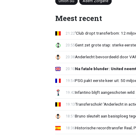
Union SG
Adem Zorgane
Meest recent
'Club dropt transferbom: 12 miljo
21:22
Gent zet grote stap: sterke eerst
20:55
Anderlecht bevoordeeld door VAR?
20:38
Na fatale blunder: United neem
20:10
PSG pakt eerste keer uit: 50 milj
19:54
Infantino blijft aangeschoten wi
19:42
Transferschok! 'Anderlecht in ac
19:13
Bruno sleutelt aan basisploeg te
18:51
Historische recordtransfer Real; 
18:36