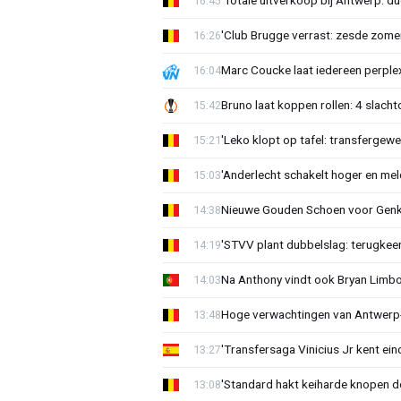
'Totale uitverkoop bij Antwerp: du
16:45
'Club Brugge verrast: zesde zom
16:26
Marc Coucke laat iedereen perplex
16:04
Bruno laat koppen rollen: 4 slacht
15:42
'Leko klopt op tafel: transfergewe
15:21
'Anderlecht schakelt hoger en meldt
15:03
Nieuwe Gouden Schoen voor Genk
14:38
'STVV plant dubbelslag: terugkee
14:19
Na Anthony vindt ook Bryan Limb
14:03
Hoge verwachtingen van Antwerp-c
13:48
'Transfersaga Vinicius Jr kent ein
13:27
'Standard hakt keiharde knopen do
13:08