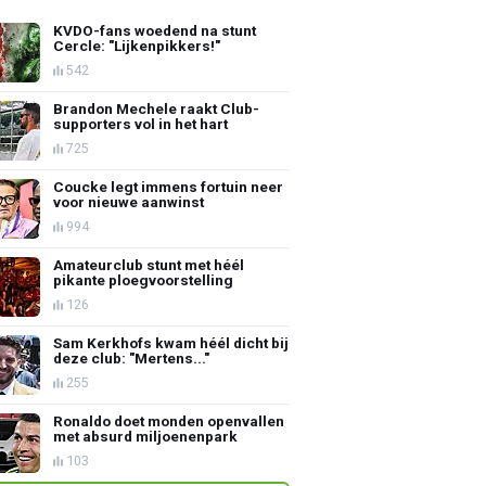
KVDO-fans woedend na stunt
Cercle: "Lijkenpikkers!"
542
Brandon Mechele raakt Club-
supporters vol in het hart
725
Coucke legt immens fortuin neer
voor nieuwe aanwinst
994
Amateurclub stunt met héél
pikante ploegvoorstelling
126
Sam Kerkhofs kwam héél dicht bij
deze club: "Mertens..."
255
Ronaldo doet monden openvallen
met absurd miljoenenpark
103