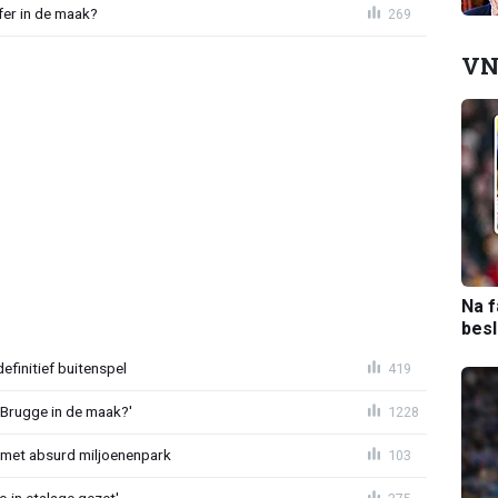
fer in de maak?
269
VN
Na f
bes
definitief buitenspel
419
 Brugge in de maak?'
1228
met absurd miljoenenpark
103