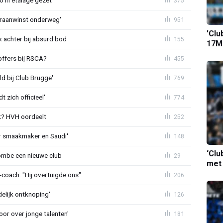
o in etalage gezet'
375
eraanwinst onderweg'
951
'Clu
 achter bij absurd bod
155
17M-
offers bij RSCA?
455
ld bij Club Brugge'
769
 zich officieel'
774
? HVH oordeelt
252
r smaakmaker en Saudi'
148
‘Clu
ombe een nieuwe club
29
met
oach: "Hij overtuigde ons"
206
delijk ontknoping'
126
or over jonge talenten'
181