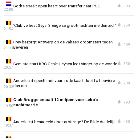
Godts speelt open kaart over transfer naar PSG
103
22:08
'Club verliest Seys: 3 Engelse grootmachten melden zich'
959
21:54
Frey bezorgt Antwerp op de valreep droomstart tegen
109
Beveren
21:11
Gemiste start KRC Genk: Heynen legt vinger op de wonde
350
20:57
Anderlecht speelt met vuur: rode kaart doet La Louvière
208
das om
20:33
Club Brugge betaalt 12 miljoen voor Leko’s
793
nachtmerrie
19:50
Anderlecht benadeeld door arbitrage? De Bilde duidelijk
430
19:37