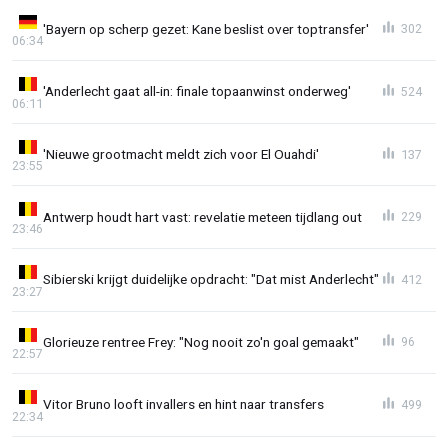
'Bayern op scherp gezet: Kane beslist over toptransfer'
302
06:34
'Anderlecht gaat all-in: finale topaanwinst onderweg'
524
06:11
'Nieuwe grootmacht meldt zich voor El Ouahdi'
137
23:55
Antwerp houdt hart vast: revelatie meteen tijdlang out
229
23:46
Sibierski krijgt duidelijke opdracht: "Dat mist Anderlecht"
412
23:27
Glorieuze rentree Frey: "Nog nooit zo'n goal gemaakt"
96
22:57
Vitor Bruno looft invallers en hint naar transfers
499
22:34