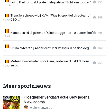
Lotto Park ontdekt potentiële patron: "Echt een topper"
352
19:14
Transferschreeuw bij KVM: "Was ik sportief directeur of
209
CEO ..."
18:51
Kampioen nú al gekend? "Club Brugge met 10 punten los"
485
18:36
Bruno roteert bij Anderlecht: vier wissels in basisploeg
150
18:11
Meteen zware kater voor Genk, rode kaart nekt Simons
265
en co
17:56
Meer sportnieuws
Ploegleider verklaart actie Gery jegens
Niewiadoma