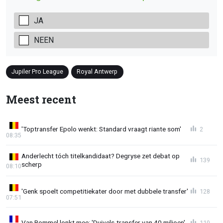
JA
NEEN
Jupiler Pro League
Royal Antwerp
Meest recent
'Toptransfer Epolo wenkt: Standard vraagt riante som'
2
08:35
Anderlecht tóch titelkandidaat? Degryse zet debat op
139
scherp
08:10
'Genk spoelt competitiekater door met dubbele transfer'
128
07:51
Van Bommel lonkt mee: 'Duivels-transfer van 40 miljoen'
110