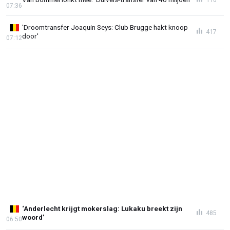
07:36
'Droomtransfer Joaquin Seys: Club Brugge hakt knoop
417
door'
07:12
‘Anderlecht krijgt mokerslag: Lukaku breekt zijn
485
woord’
06:50