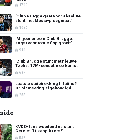
1710
‘Club Brugge gaat voor absolute
stunt met Messi-ploegmaat’
1096
‘Miljoenenbom Club Brugge:
angst voor totale flop groeit’
911
'Club Brugge stunt met nieuwe
Tzolis: 17M-sensatie op komst'
687
Laatste stuiptrekking Infatino?
Crisismeeting afgekondigd
258
side
KVDO-fans woedend na stunt
Cercle: "Lijkenpikkers!"
536