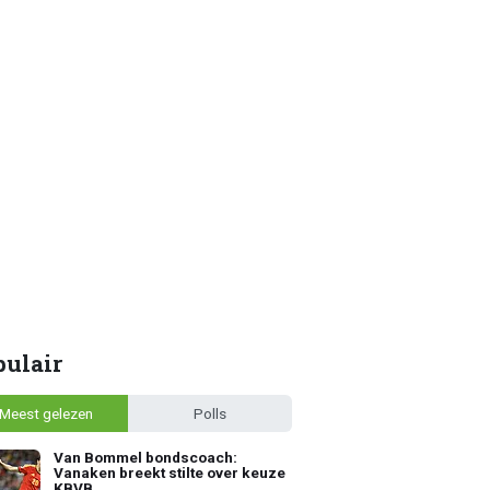
pulair
Meest gelezen
Polls
Van Bommel bondscoach:
Vanaken breekt stilte over keuze
KBVB