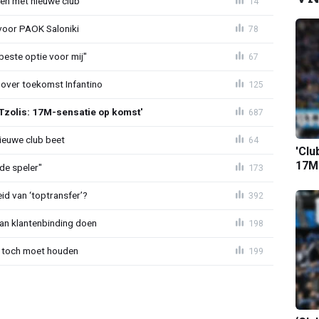
en met nieuwe club
14
 voor PAOK Saloniki
78
 beste optie voor mij"
67
 over toekomst Infantino
125
Tzolis: 17M-sensatie op komst'
687
ieuwe club beet
64
'Clu
17M-
de speler"
173
id van ‘toptransfer’?
392
aan klantenbinding doen
198
 toch moet houden
199