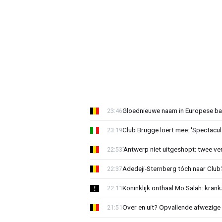
Gloednieuwe naam in Europese bas
23:46
Club Brugge loert mee: 'Spectacul
23:19
'Antwerp niet uitgeshopt: twee vers
22:53
Adedeji-Sternberg tóch naar Club? 
22:37
Koninklijk onthaal Mo Salah: krank
22:11
Over en uit? Opvallende afwezige 
21:51