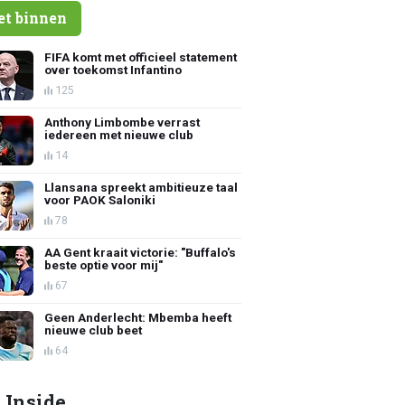
et binnen
FIFA komt met officieel statement
over toekomst Infantino
125
Anthony Limbombe verrast
iedereen met nieuwe club
14
Llansana spreekt ambitieuze taal
voor PAOK Saloniki
78
AA Gent kraait victorie: "Buffalo's
beste optie voor mij"
67
Geen Anderlecht: Mbemba heeft
nieuwe club beet
64
 Inside