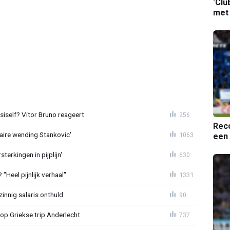
‘Clu
met
iself? Vitor Bruno reageert
256
Reco
aire wending Stankovic'
1063
een 
terkingen in pijplijn'
630
"Heel pijnlijk verhaal"
1331
zinnig salaris onthuld
90
op Griekse trip Anderlecht
737