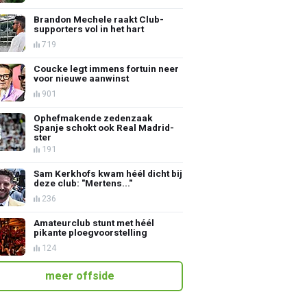
Brandon Mechele raakt Club-
supporters vol in het hart
719
Coucke legt immens fortuin neer
voor nieuwe aanwinst
901
Ophefmakende zedenzaak
Spanje schokt ook Real Madrid-
ster
191
Sam Kerkhofs kwam héél dicht bij
deze club: "Mertens..."
236
Amateurclub stunt met héél
pikante ploegvoorstelling
124
meer offside