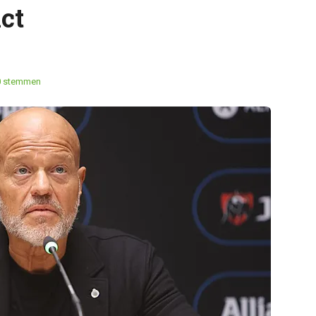
ct
0 stemmen