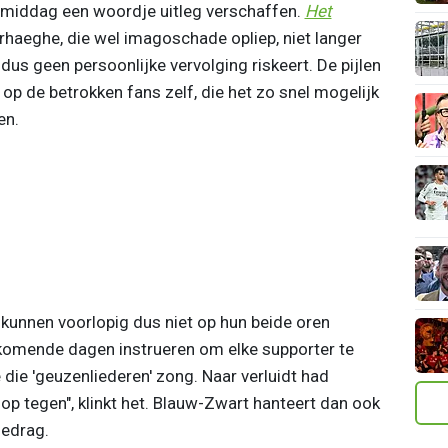
rmiddag een woordje uitleg verschaffen.
Het
rhaeghe, die wel imagoschade opliep, niet langer
s geen persoonlijke vervolging riskeert. De pijlen
 op de betrokken fans zelf, die het zo snel mogelijk
en.
e kunnen voorlopig dus niet op hun beide oren
e komende dagen instrueren om elke supporter te
 die 'geuzenliederen' zong. Naar verluidt had
 tegen", klinkt het. Blauw-Zwart hanteert dan ook
gedrag.