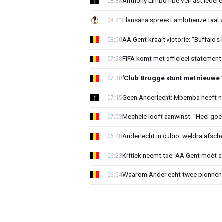
Anthony Limbombe verrast iedere
08:38
Llansana spreekt ambitieuze taal
08:21
AA Gent kraait victorie: "Buffalo's
08:00
FIFA komt met officieel statement
07:58
'Club Brugge stunt met nieuwe 
07:30
Geen Anderlecht: Mbemba heeft n
07:15
Mechele looft aanwinst: "Heel goe
07:03
Anderlecht in dubio: weldra afsche
06:48
Kritiek neemt toe: AA Gent moét 
06:23
Waarom Anderlecht twee pionnen
06:04