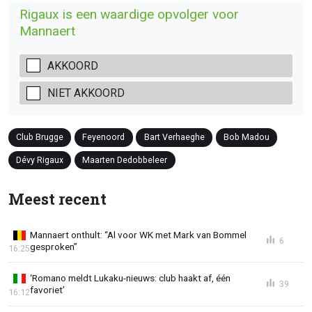
Rigaux is een waardige opvolger voor
Mannaert
AKKOORD
NIET AKKOORD
Club Brugge
Feyenoord
Bart Verhaeghe
Bob Madou
Dévy Rigaux
Maarten Dedobbeleer
Meest recent
Mannaert onthult: “Al voor WK met Mark van Bommel
6
gesproken”
16:25
‘Romano meldt Lukaku-nieuws: club haakt af, één
39
favoriet’
16:12