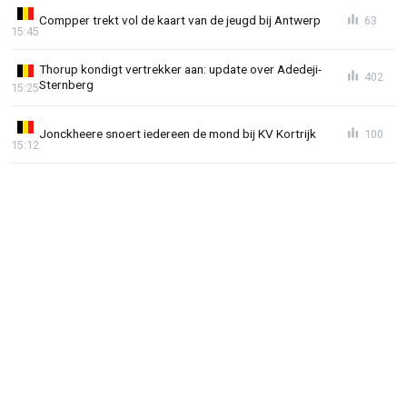
Compper trekt vol de kaart van de jeugd bij Antwerp
63
15:45
Thorup kondigt vertrekker aan: update over Adedeji-
402
Sternberg
15:25
Jonckheere snoert iedereen de mond bij KV Kortrijk
100
15:12