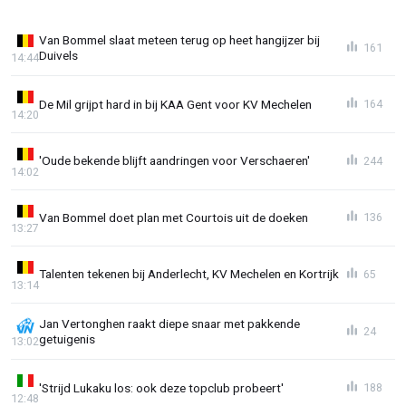
Van Bommel slaat meteen terug op heet hangijzer bij
161
Duivels
14:44
De Mil grijpt hard in bij KAA Gent voor KV Mechelen
164
14:20
'Oude bekende blijft aandringen voor Verschaeren'
244
14:02
Van Bommel doet plan met Courtois uit de doeken
136
13:27
Talenten tekenen bij Anderlecht, KV Mechelen en Kortrijk
65
13:14
Jan Vertonghen raakt diepe snaar met pakkende
24
getuigenis
13:02
'Strijd Lukaku los: ook deze topclub probeert'
188
12:48