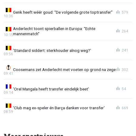
Genk heeft wéér goud: “De volgende grote toptransfer”
579
10:36
Anderlecht toont spierballen in Europa: “Echte
264
mannenmatch”
10:15
'Standard siddert: sterkhouder alnog weg?'
241
09:56
Coosemans zet Anderlecht met voeten op grond na zege
302
09:41
'Orel Mangala heeft transfer eindelijk beet'
54
09:14
'Club mag ex-speler én Barça danken voor transfer'
669
08:59