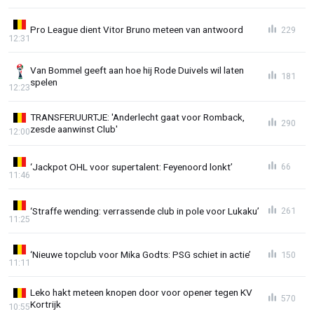
Pro League dient Vitor Bruno meteen van antwoord
229
12:31
Van Bommel geeft aan hoe hij Rode Duivels wil laten
181
spelen
12:23
TRANSFERUURTJE: 'Anderlecht gaat voor Romback,
290
zesde aanwinst Club'
12:00
‘Jackpot OHL voor supertalent: Feyenoord lonkt’
66
11:46
‘Straffe wending: verrassende club in pole voor Lukaku’
261
11:25
‘Nieuwe topclub voor Mika Godts: PSG schiet in actie’
150
11:11
Leko hakt meteen knopen door voor opener tegen KV
570
Kortrijk
10:55