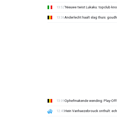
'Nieuwe twist Lukaku: topclub kn
13:52
Anderlecht haalt slag thuis: goud
13:36
Ophefmakende wending: Play-Offs
13:09
Hein Vanhaezebrouck onthult: ech
12:45