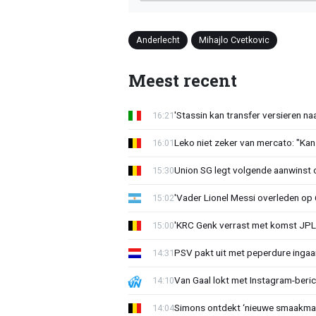
Anderlecht
Mihajlo Cvetkovic
Meest recent
'Stassin kan transfer versieren naa
16:21
Leko niet zeker van mercato: "Kan
16:01
Union SG legt volgende aanwinst o
15:30
'Vader Lionel Messi overleden op 68
15:02
'KRC Genk verrast met komst JP
15:00
PSV pakt uit met peperdure ingaa
14:31
Van Gaal lokt met Instagram-beri
14:10
Simons ontdekt ‘nieuwe smaakmak
14:04