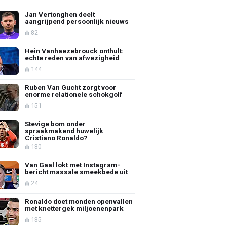
Jan Vertonghen deelt
aangrijpend persoonlijk nieuws
82
Hein Vanhaezebrouck onthult:
echte reden van afwezigheid
144
Ruben Van Gucht zorgt voor
enorme relationele schokgolf
151
Stevige bom onder
spraakmakend huwelijk
Cristiano Ronaldo?
130
Van Gaal lokt met Instagram-
bericht massale smeekbede uit
24
Ronaldo doet monden openvallen
met knettergek miljoenenpark
135