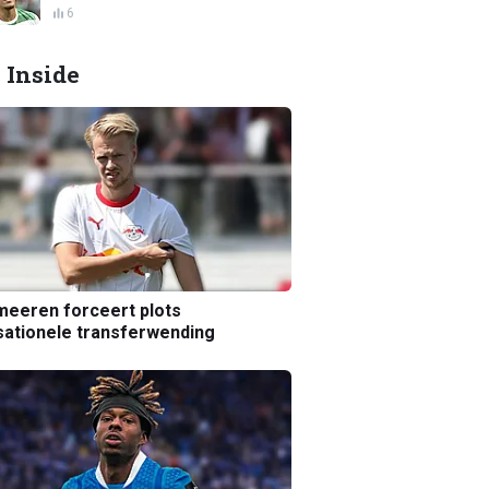
6
 Inside
eeren forceert plots
ationele transferwending