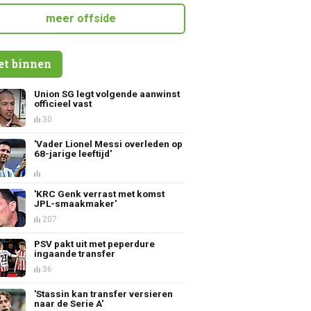
meer offside
et binnen
Union SG legt volgende aanwinst
officieel vast
30
'Vader Lionel Messi overleden op
68-jarige leeftijd'
'KRC Genk verrast met komst
JPL-smaakmaker'
207
PSV pakt uit met peperdure
ingaande transfer
36
'Stassin kan transfer versieren
naar de Serie A'