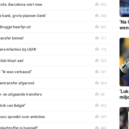
lis: Barcelona viert mee
392
 bank, grote plannen Genk'
443
'Na 
Brugge haarfijn uit
432
wend
ansfer binnen’
171
re Infantino bij UEFA’
176
lub klopt aan’
323
: “Ik was verbaasd”
201
nentransfer afgerond
434
‘Luk
n- en uitgaande transfers
68
milj
rik van België"
953
Bruno spreekt over ambities
209
lachtoffer in basiself'
466