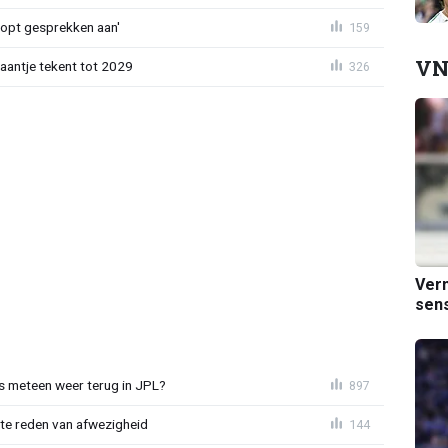
oopt gesprekken aan'
159
VN
haantje tekent tot 2029
326
Verm
sens
 meteen weer terug in JPL?
897
te reden van afwezigheid
144