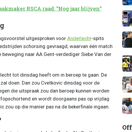
akmaker RSCA raad: "Nog jaar blijven"
ng
ngsvoorstel uitgesproken voor
Anderlecht
-spits
wedstrijden schorsing gevraagd, waarvan één match
de beweging naar AA Gent-verdediger Siebe Van der
echt tot dinsdag heeft om in beroep te gaan. De
t zal doen. Dan zou Cvetkovic dinsdag voor de
Tegen die uitspraak zou dan beroep kunnen worden
afopschortend en wordt doorgaans pas op vrijdag
c zou op die manier pas na de bekerfinale ingaan.
?
Off