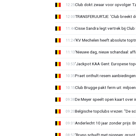
Club dokt zwaar voor opvolger Tzo
12:25
TRANSFERUURTJE: 'Club breekt de
12:00
Cisse Sandra legt vertrek bij Club 
11:44
‘KV Mechelen heeft absolute toptr
11:24
‘Nieuwe dag, nieuw schandaal: affai
11:13
‘Jackpot KAA Gent: Europese topc
10:53
Praet onthult resem aanbiedingen
10:35
Club Brugge pakt ferm uit: miljoe
10:15
De Meyer speelt open kaart over i
09:38
Belgische topclubs vrezen: "De sch
09:20
Anderlecht 10 jaar zonder prijs: 
09:01
'Bruno schuift met pionnen: groot s
08:52