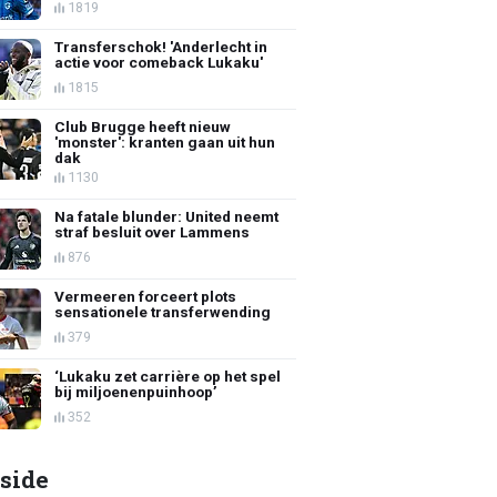
1819
Transferschok! 'Anderlecht in
actie voor comeback Lukaku'
1815
Club Brugge heeft nieuw
'monster': kranten gaan uit hun
dak
1130
Na fatale blunder: United neemt
straf besluit over Lammens
876
Vermeeren forceert plots
sensationele transferwending
379
‘Lukaku zet carrière op het spel
bij miljoenenpuinhoop’
352
side