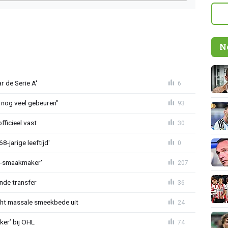
N
r de Serie A'
6
 nog veel gebeuren"
93
fficieel vast
30
-jarige leeftijd'
0
L-smaakmaker'
207
nde transfer
36
cht massale smeekbede uit
24
er’ bij OHL
74