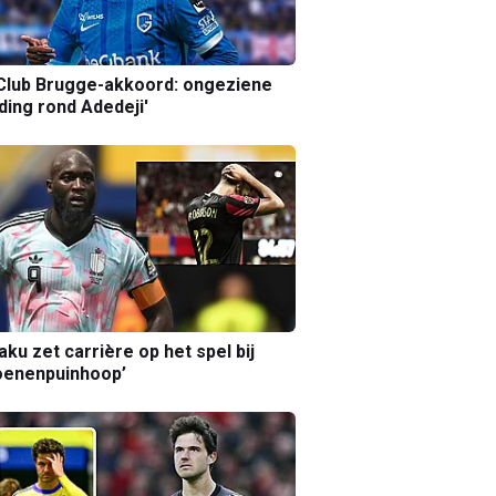
Club Brugge-akkoord: ongeziene
ing rond Adedeji'
aku zet carrière op het spel bij
oenenpuinhoop’