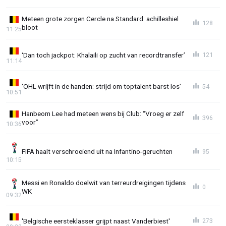
Meteen grote zorgen Cercle na Standard: achilleshiel
128
bloot
11:25
‘Dan toch jackpot: Khalaili op zucht van recordtransfer’
121
11:14
‘OHL wrijft in de handen: strijd om toptalent barst los’
54
10:51
Hanbeom Lee had meteen wens bij Club: “Vroeg er zelf
396
voor”
10:36
FIFA haalt verschroeiend uit na Infantino-geruchten
95
10:15
Messi en Ronaldo doelwit van terreurdreigingen tijdens
0
WK
09:32
'Belgische eersteklasser grijpt naast Vanderbiest'
273