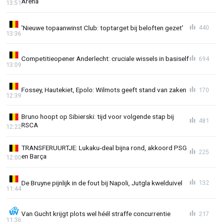
Arena'
13:51
'Nieuwe topaanwinst Club: toptarget bij beloften gezet'
440
13:36
Competitieopener Anderlecht: cruciale wissels in basiself
694
13:09
Fossey, Hautekiet, Epolo: Wilmots geeft stand van zaken
170
12:39
Bruno hoopt op Sibierski: tijd voor volgende stap bij
481
RSCA
12:22
TRANSFERUURTJE: Lukaku-deal bijna rond, akkoord PSG
225
en Barça
12:00
De Bruyne pijnlijk in de fout bij Napoli, Jutgla kwelduivel
132
11:44
Van Gucht krijgt plots wel héél straffe concurrentie
217
11:36