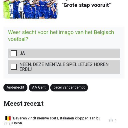
"Grote stap vooruit"
Weer slecht voor het imago van het Belgisch
voetbal?
JA
NEEN, DEZE MENTALE SPELLETJES HOREN
ERBIJ
Anderlecht
AA Gent
peter vandenbempt
Meest recent
'Beveren vindt nieuwe spits, Italianen kloppen aan bij
1
Union'
17:12