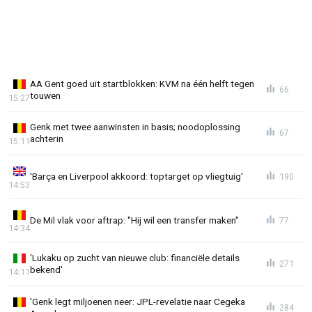
AA Gent goed uit startblokken: KVM na één helft tegen
66
touwen
15:27
Genk met twee aanwinsten in basis; noodoplossing
67
achterin
15:11
'Barça en Liverpool akkoord: toptarget op vliegtuig'
190
14:53
De Mil vlak voor aftrap: "Hij wil een transfer maken"
77
14:34
'Lukaku op zucht van nieuwe club: financiële details
271
bekend'
14:11
'Genk legt miljoenen neer: JPL-revelatie naar Cegeka
284