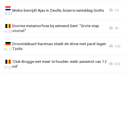
Mokio bevrijdt Ajax in Zwolle, bizarre namiddag Godts
34
16:52
Enorme metamorfose bij winnend Gent: "Grote stap
45
vooruit"
16:36
Droomdebuut! Karetsas steelt de show met parel tegen
242
Tzolis
16:12
'Club Brugge niet meer te houden: wéér aanwinst van 12
843
mil'
15:52