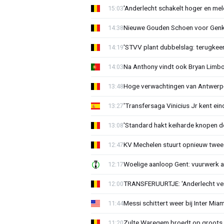
'Anderlecht schakelt hoger en meldt
15:03
Nieuwe Gouden Schoen voor Genk
14:38
'STVV plant dubbelslag: terugkee
14:19
Na Anthony vindt ook Bryan Limb
14:03
Hoge verwachtingen van Antwerp-c
13:48
'Transfersaga Vinicius Jr kent ein
13:27
'Standard hakt keiharde knopen do
13:08
KV Mechelen stuurt opnieuw twee
12:47
Woelige aanloop Gent: vuurwerk a
12:17
TRANSFERUURTJE: 'Anderlecht verra
12:00
Messi schittert weer bij Inter Mia
11:44
Zulte Waregem broedt op groots 
11:20