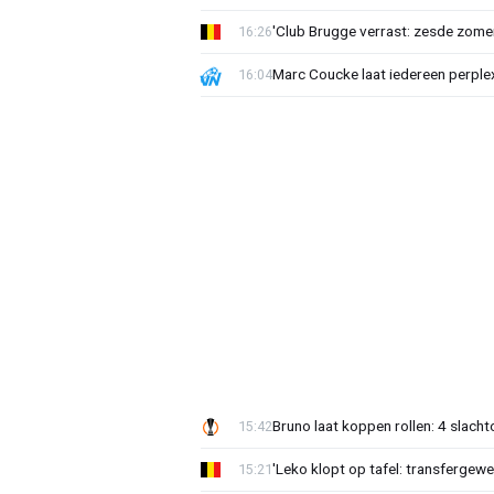
'Club Brugge verrast: zesde zom
16:26
Marc Coucke laat iedereen perplex
16:04
Bruno laat koppen rollen: 4 slacht
15:42
'Leko klopt op tafel: transfergewe
15:21