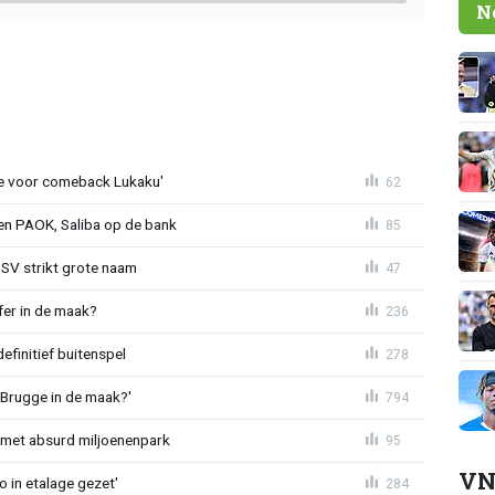
N
tie voor comeback Lukaku'
62
gen PAOK, Saliba op de bank
85
PSV strikt grote naam
47
fer in de maak?
236
definitief buitenspel
278
 Brugge in de maak?'
794
met absurd miljoenenpark
95
VN
o in etalage gezet'
284