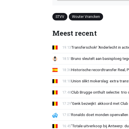
STVV
Wouter Vrancken
Meest recent
Transferschok! 'Anderlecht in ac
19:13
Bruno sleutelt aan basisploeg te
18:51
Historische recordtransfer Real; 
18:36
Union slikt mokerslag: extra trans
18:10
Club Brugge onthult selectie: trio 
17:48
'Genk bezwijkt: akkoord met Club
17:29
Ronaldo doet monden openvallen 
17:07
'Totale uitverkoop bij Antwerp: du
16:45