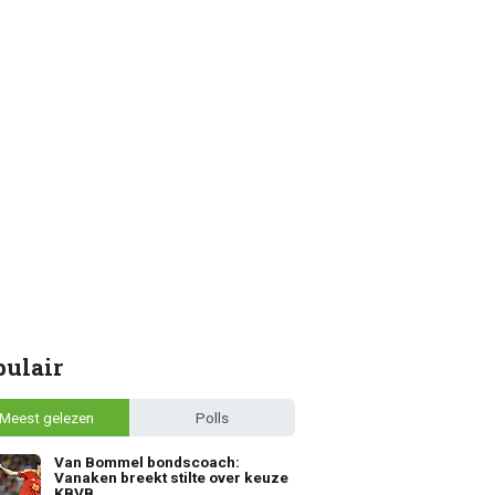
pulair
Meest gelezen
Polls
Van Bommel bondscoach:
Vanaken breekt stilte over keuze
KBVB