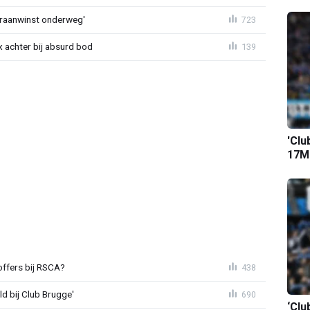
eraanwinst onderweg'
723
 achter bij absurd bod
139
'Clu
17M-
offers bij RSCA?
438
ld bij Club Brugge'
690
‘Clu