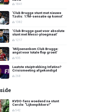
1841
'Club Brugge stunt met nieuwe
Tzolis: 17M-sensatie op komst'
1382
‘Club Brugge gaat voor absolute
stunt met Messi-ploegmaat’
1217
‘Miljoenenbom Club Brugge:
angst voor totale flop groeit’
935
Laatste stuiptrekking Infatino?
Crisismeeting afgekondigd
268
side
KVDO-fans woedend na stunt
Cercle: "Lijkenpikkers!"
542