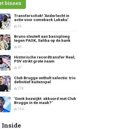
et binnen
Transferschok! 'Anderlecht in
actie voor comeback Lukaku'
60
Bruno sleutelt aan basisploeg
tegen PAOK, Saliba op de bank
85
Historische recordtransfer Real;
PSV strikt grote naam
47
Club Brugge onthult selectie: trio
definitief buitenspel
278
'Genk bezwijkt: akkoord met Club
Brugge in de maak?'
794
 Inside