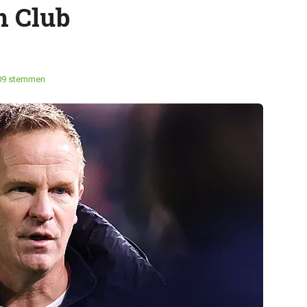
n Club
09 stemmen