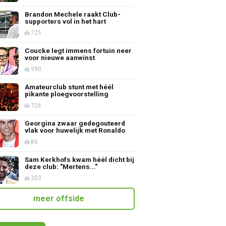
Brandon Mechele raakt Club-
supporters vol in het hart
725
Coucke legt immens fortuin neer
voor nieuwe aanwinst
990
Amateurclub stunt met héél
pikante ploegvoorstelling
126
Georgina zwaar gedegouteerd
vlak voor huwelijk met Ronaldo
86
Sam Kerkhofs kwam héél dicht bij
deze club: "Mertens..."
253
meer offside