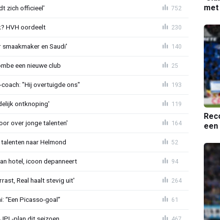
met
 zich officieel'
752
? HVH oordeelt
230
r smaakmaker en Saudi'
140
ombe een nieuwe club
25
oach: "Hij overtuigde ons"
193
delijk ontknoping'
119
Reco
or over jonge talenten'
164
een 
 talenten naar Helmond
52
an hotel, icoon depanneert
94
st, Real haalt stevig uit'
264
mi: “Een Picasso-goal”
61
JPL-plan dit seizoen
467