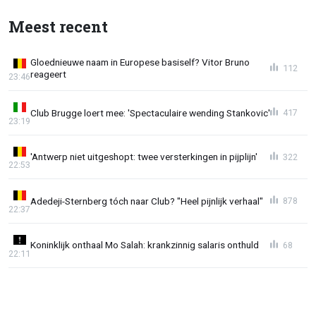
Meest recent
Gloednieuwe naam in Europese basiself? Vitor Bruno
112
reageert
23:46
Club Brugge loert mee: 'Spectaculaire wending Stankovic'
417
23:19
'Antwerp niet uitgeshopt: twee versterkingen in pijplijn'
322
22:53
Adedeji-Sternberg tóch naar Club? "Heel pijnlijk verhaal"
878
22:37
Koninklijk onthaal Mo Salah: krankzinnig salaris onthuld
68
22:11