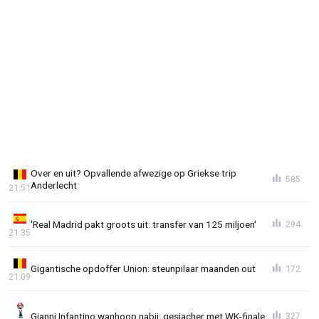
Over en uit? Opvallende afwezige op Griekse trip
585
Anderlecht
21:51
'Real Madrid pakt groots uit: transfer van 125 miljoen'
294
21:35
Gigantische opdoffer Union: steunpilaar maanden out
172
21:09
Gianni Infantino wanhoop nabij: gesjacher met WK-finale
327