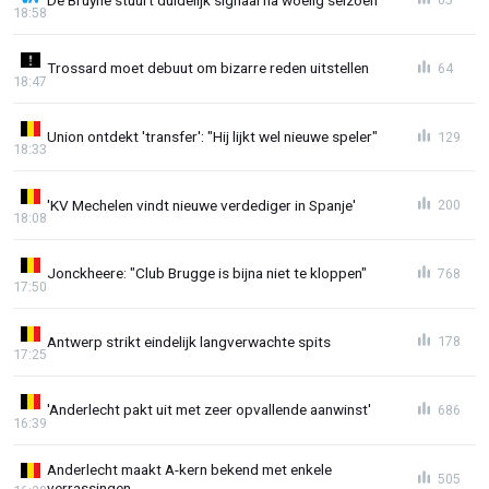
18:58
Trossard moet debuut om bizarre reden uitstellen
64
18:47
Union ontdekt 'transfer': "Hij lijkt wel nieuwe speler"
129
18:33
'KV Mechelen vindt nieuwe verdediger in Spanje'
200
18:08
Jonckheere: "Club Brugge is bijna niet te kloppen"
768
17:50
Antwerp strikt eindelijk langverwachte spits
178
17:25
'Anderlecht pakt uit met zeer opvallende aanwinst'
686
16:39
Anderlecht maakt A-kern bekend met enkele
505
verrassingen