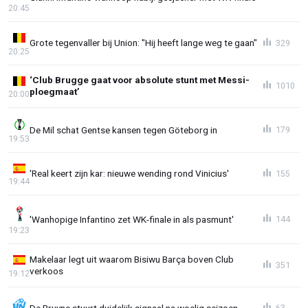
20:45
Grote tegenvaller bij Union: "Hij heeft lange weg te gaan"
329
20:25
‘Club Brugge gaat voor absolute stunt met Messi-
1010
ploegmaat’
20:00
De Mil schat Gentse kansen tegen Göteborg in
179
19:53
'Real keert zijn kar: nieuwe wending rond Vinicius'
155
19:44
'Wanhopige Infantino zet WK-finale in als pasmunt'
144
19:23
Makelaar legt uit waarom Bisiwu Barça boven Club
351
verkoos
19:12
De Bruyne stuurt duidelijk signaal na woelig seizoen
63