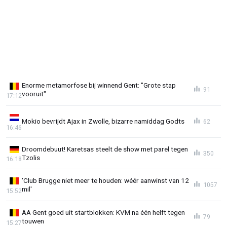
Enorme metamorfose bij winnend Gent: "Grote stap
91
vooruit"
17:12
Mokio bevrijdt Ajax in Zwolle, bizarre namiddag Godts
62
16:46
Droomdebuut! Karetsas steelt de show met parel tegen
350
Tzolis
16:18
'Club Brugge niet meer te houden: wéér aanwinst van 12
1057
mil'
15:52
AA Gent goed uit startblokken: KVM na één helft tegen
79
touwen
15:27