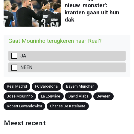
nieuw 'monster':
kranten gaan uit hun
dak
Gaat Mourinho terugkeren naar Real?
JA
NEEN
Real Madrid
FC Barcelona
Bayern München
José Mourinho
La Louvière
David Alaba
Beveren
Robert Lewandowksi
Charles De Ketelaere
Meest recent