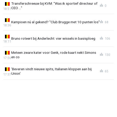
Transferschreeuw bij KVM: "Was ik sportief directeur of
0
CEO ..."
18:51
Kampioen nú al gekend? "Club Brugge met 10 punten los"
68
18:36
Bruno roteert bij Anderlecht: vier wissels in basisploeg
106
18:11
Meteen zware kater voor Genk, rode kaart nekt Simons
130
en co
17:56
'Beveren vindt nieuwe spits, Italianen kloppen aan bij
65
Union'
17:37