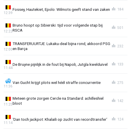
Fossey, Hautekiet, Epolo: Wilmots geeft stand van zaken
184
12:39
Bruno hoopt op Sibierski: tijd voor volgende stap bij
501
RSCA
12:22
TRANSFERUURTJE: Lukaku-deal bijna rond, akkoord PSG
232
en Barça
12:00
De Bruyne pijnlijk in de fout bij Napoli, Jutgla kwelduivel
133
11:44
Van Gucht krijgt plots wel héél straffe concurrentie
275
11:36
Meteen grote zorgen Cercle na Standard: achilleshiel
142
bloot
11:25
‘Dan toch jackpot: Khalaili op zucht van recordtransfer’
124
11:14