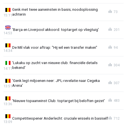
Genk met twee aanwinsten in basis; noodoplossing
73
achterin
15:11
'Barça en Liverpool akkoord: toptarget op vliegtuig'
201
14:53
De Mil vlak voor aftrap: "Hij wil een transfer maken"
94
14:34
'Lukaku op zucht van nieuwe club: financiële details
304
bekend'
14:11
'Genk legt miljoenen neer: JPL-revelatie naar Cegeka
307
Arena'
13:51
'Nieuwe topaanwinst Club: toptarget bij beloften gezet'
483
13:36
Competitieopener Anderlecht: cruciale wissels in basiself
712
13:09