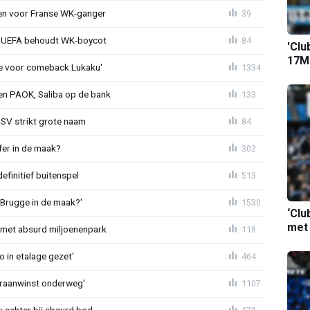
oen voor Franse WK-ganger
39
ld: UEFA behoudt WK-boycot
84
'Clu
17M-
tie voor comeback Lukaku'
1334
gen PAOK, Saliba op de bank
133
PSV strikt grote naam
84
fer in de maak?
302
definitief buitenspel
513
 Brugge in de maak?'
1530
‘Clu
met
met absurd miljoenenpark
118
o in etalage gezet'
464
eraanwinst onderweg'
1107