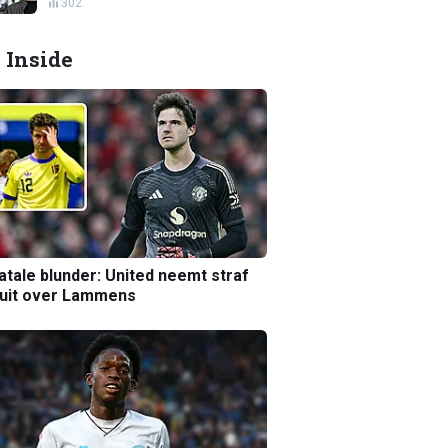
302
 Inside
atale blunder: United neemt straf
luit over Lammens