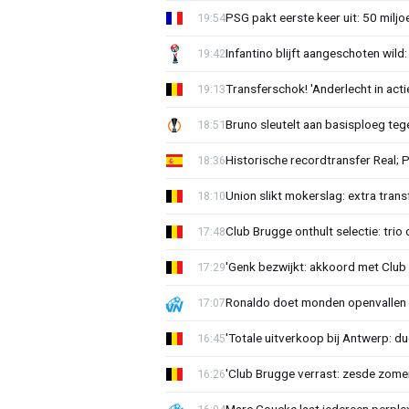
PSG pakt eerste keer uit: 50 milj
19:54
Infantino blijft aangeschoten wi
19:42
Transferschok! 'Anderlecht in ac
19:13
Bruno sleutelt aan basisploeg te
18:51
Historische recordtransfer Real; 
18:36
Union slikt mokerslag: extra trans
18:10
Club Brugge onthult selectie: trio 
17:48
'Genk bezwijkt: akkoord met Club
17:29
Ronaldo doet monden openvallen 
17:07
'Totale uitverkoop bij Antwerp: du
16:45
'Club Brugge verrast: zesde zom
16:26