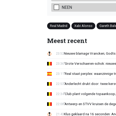
NEEN
Real Madrid
Xabi Alonso
Gareth Bal
Meest recent
Nieuwe blamage Vrancken; Godts 
23:52
'Grote Verschaeren-schok: nieuwe 
23:36
'Real staat perplex: waanzinnige t
23:11
'Anderlecht drukt door: twee kersv
22:53
'Club plant volgende topaankoop;
22:34
'Antwerp en STVV kruisen de deg
22:08
Klus geklaard na 16 seconden: A
21:43