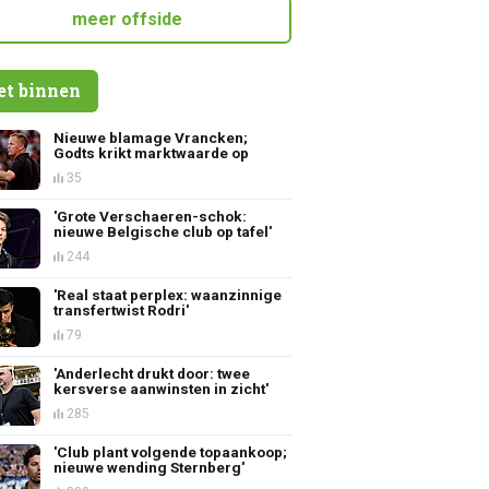
meer offside
et binnen
Nieuwe blamage Vrancken;
Godts krikt marktwaarde op
35
'Grote Verschaeren-schok:
nieuwe Belgische club op tafel'
244
'Real staat perplex: waanzinnige
transfertwist Rodri'
79
'Anderlecht drukt door: twee
kersverse aanwinsten in zicht'
285
'Club plant volgende topaankoop;
nieuwe wending Sternberg'