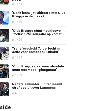
1864
'Genk bezwijkt: akkoord met Club
Brugge in de maak?'
1530
'Club Brugge stunt met nieuwe
Tzolis: 17M-sensatie op komst'
1466
Transferschok! 'Anderlecht in
actie voor comeback Lukaku'
1334
‘Club Brugge gaat voor absolute
stunt met Messi-ploegmaat’
1233
Na fatale blunder: United neemt
straf besluit over Lammens
600
side