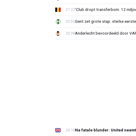
'Club dropt transferbom: 12 miljo
21:22
Gent zet grote stap: sterke eerst
20:55
Anderlecht bevoordeeld door VAR?
20:38
Na fatale blunder: United neem
20:10