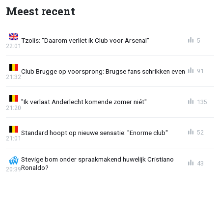
Meest recent
Tzolis: "Daarom verliet ik Club voor Arsenal"
5
22:01
Club Brugge op voorsprong: Brugse fans schrikken even
91
21:32
"Ik verlaat Anderlecht komende zomer niét"
135
21:20
Standard hoopt op nieuwe sensatie: "Enorme club"
52
21:01
Stevige bom onder spraakmakend huwelijk Cristiano
43
Ronaldo?
20:39