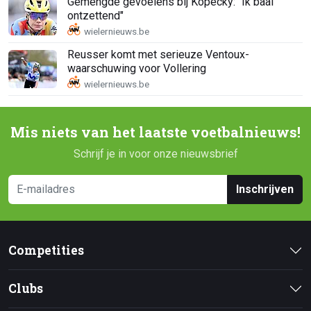
Gemengde gevoelens bij Kopecky: "Ik baal
ontzettend"
Reusser komt met serieuze Ventoux-
waarschuwing voor Vollering
Mis niets van het laatste voetbalnieuws!
Schrijf je in voor onze nieuwsbrief
Inschrijven
Competities
Clubs