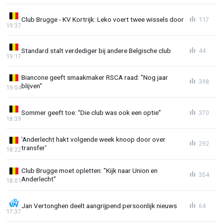
Club Brugge - KV Kortrijk: Leko voert twee wissels door
117
19:37
Standard stalt verdediger bij andere Belgische club
44
19:17
Biancone geeft smaakmaker RSCA raad: "Nog jaar
398
blijven"
19:04
Sommer geeft toe: “Die club was ook een optie”
370
18:39
'Anderlecht hakt volgende week knoop door over
292
transfer'
18:22
Club Brugge moet opletten: "Kijk naar Union en
354
Anderlecht"
18:01
Jan Vertonghen deelt aangrijpend persoonlijk nieuws
64
17:37