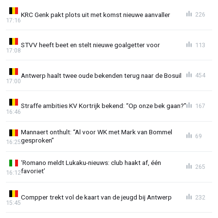
KRC Genk pakt plots uit met komst nieuwe aanvaller
226
17:16
STVV heeft beet en stelt nieuwe goalgetter voor
113
17:08
Antwerp haalt twee oude bekenden terug naar de Bosuil
454
17:00
Straffe ambities KV Kortrijk bekend: “Op onze bek gaan?”
167
16:46
Mannaert onthult: “Al voor WK met Mark van Bommel
69
gesproken”
16:25
‘Romano meldt Lukaku-nieuws: club haakt af, één
265
favoriet’
16:12
Compper trekt vol de kaart van de jeugd bij Antwerp
232
15:45