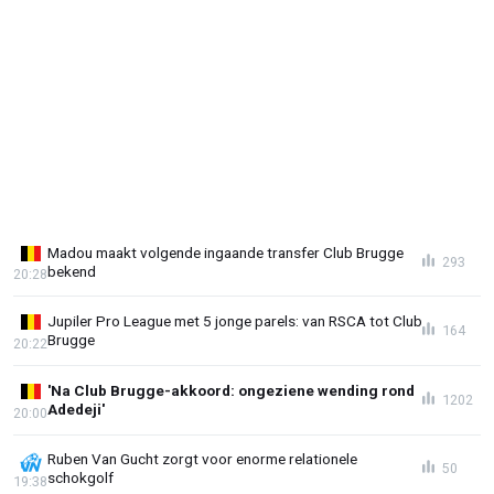
Madou maakt volgende ingaande transfer Club Brugge
293
bekend
20:28
Jupiler Pro League met 5 jonge parels: van RSCA tot Club
164
Brugge
20:22
'Na Club Brugge-akkoord: ongeziene wending rond
1202
Adedeji'
20:00
Ruben Van Gucht zorgt voor enorme relationele
50
schokgolf
19:38