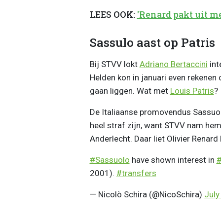
LEES OOK:
'Renard pakt uit m
Sassulo aast op Patris
Bij STVV lokt
Adriano Bertaccini
int
Helden kon in januari even rekenen 
gaan liggen. Wat met
Louis Patris
?
De Italiaanse promovendus Sassuolo
heel straf zijn, want STVV nam he
Anderlecht. Daar liet Olivier Renard
#Sassuolo
have shown interest in
#
2001).
#transfers
— Nicolò Schira (@NicoSchira)
July