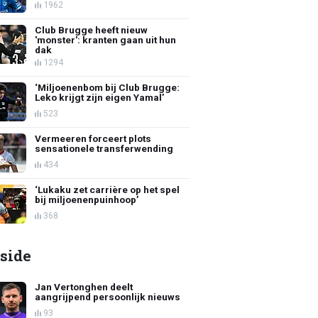
1962
Club Brugge heeft nieuw
'monster': kranten gaan uit hun
dak
1294
‘Miljoenenbom bij Club Brugge:
Leko krijgt zijn eigen Yamal’
523
Vermeeren forceert plots
sensationele transferwending
434
‘Lukaku zet carrière op het spel
bij miljoenenpuinhoop’
368
side
Jan Vertonghen deelt
aangrijpend persoonlijk nieuws
93