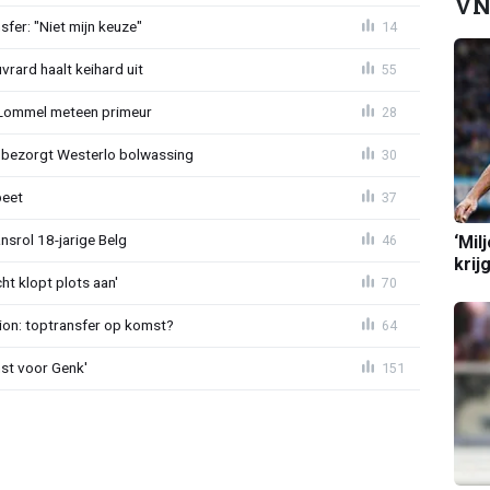
VN
sfer: "Niet mijn keuze"
14
rard haalt keihard uit
55
 Lommel meteen primeur
28
n bezorgt Westerlo bolwassing
30
beet
37
nsrol 18-jarige Belg
‘Mil
46
krij
ht klopt plots aan'
70
ion: toptransfer op komst?
64
st voor Genk'
151