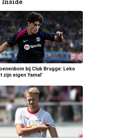
 Inside
joenenbom bij Club Brugge: Leko
gt zijn eigen Yamal’