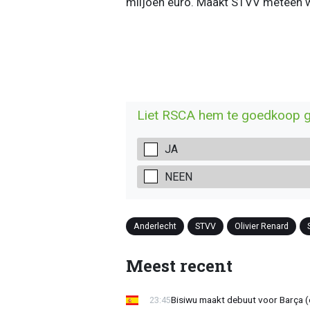
miljoen euro. Maakt STVV meteen 
Liet RSCA hem te goedkoop 
JA
NEEN
Anderlecht
STVV
Olivier Renard
Meest recent
Bisiwu maakt debuut voor Barça (e
23:45