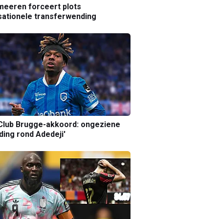
eeren forceert plots
ationele transferwending
Club Brugge-akkoord: ongeziene
ing rond Adedeji'