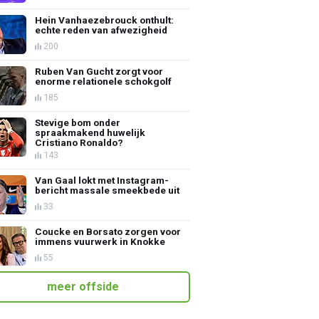
Hein Vanhaezebrouck onthult:
echte reden van afwezigheid
200
Ruben Van Gucht zorgt voor
enorme relationele schokgolf
185
Stevige bom onder
spraakmakend huwelijk
Cristiano Ronaldo?
143
Van Gaal lokt met Instagram-
bericht massale smeekbede uit
33
Coucke en Borsato zorgen voor
immens vuurwerk in Knokke
55
meer offside