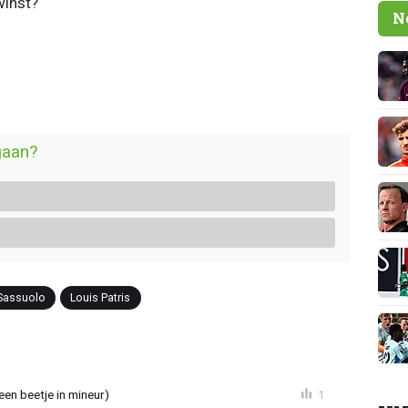
winst?
N
gaan?
Sassuolo
Louis Patris
en beetje in mineur)
1