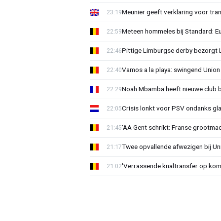
Meunier geeft verklaring voor tran
23:19
Meteen hommeles bij Standard: Euv
22:59
Pittige Limburgse derby bezorgt
22:46
Vamos a la playa: swingend Unio
22:40
Noah Mbamba heeft nieuwe club 
22:29
Crisis lonkt voor PSV ondanks gla
22:05
'AA Gent schrikt: Franse grootmac
21:45
Twee opvallende afwezigen bij Un
21:17
'Verrassende knaltransfer op kom
21:02