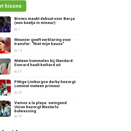
et binnen
Bisiwu maakt debuut voor Barça
(een beetje in mineur)
1
Meunier geeft verklaring voor
transfer: "Niet mijn keuze"
14
Meteen hommeles bij Standard:
Euvrard haalt keihard uit
55
Pittige Limburgse derby bezorgt
Lommel meteen primeur
28
Vamos a la playa: swingend
Union bezorgt Westerlo
bolwassing
30