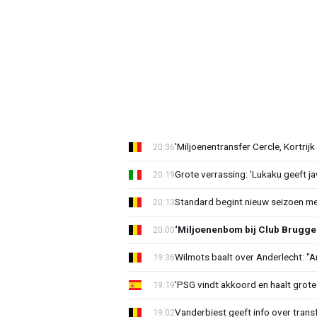
'Miljoenentransfer Cercle, Kortrijk
20:36
Grote verrassing: 'Lukaku geeft j
20:19
Standard begint nieuw seizoen me
20:13
‘Miljoenenbom bij Club Brugge: 
20:00
Wilmots baalt over Anderlecht: "A
19:36
'PSG vindt akkoord en haalt grote
19:19
Vanderbiest geeft info over tran
19:02