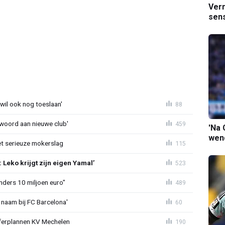
Verm
sens
 wil ook nog toeslaan'
88
awoord aan nieuwe club'
459
'Na 
wend
t serieuze mokerslag
115
Leko krijgt zijn eigen Yamal’
523
nders 10 miljoen euro"
489
 naam bij FC Barcelona'
60
sferplannen KV Mechelen
190