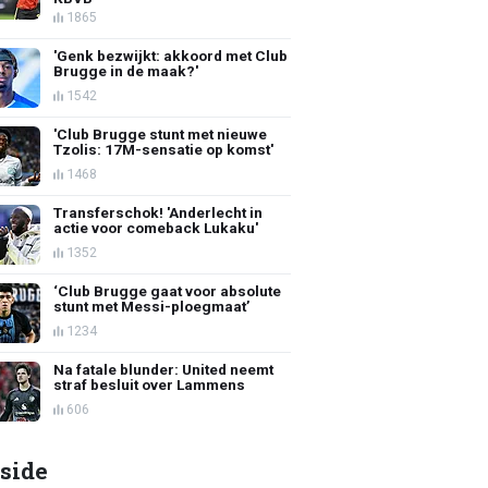
1865
'Genk bezwijkt: akkoord met Club
Brugge in de maak?'
1542
'Club Brugge stunt met nieuwe
Tzolis: 17M-sensatie op komst'
1468
Transferschok! 'Anderlecht in
actie voor comeback Lukaku'
1352
‘Club Brugge gaat voor absolute
stunt met Messi-ploegmaat’
1234
Na fatale blunder: United neemt
straf besluit over Lammens
606
side