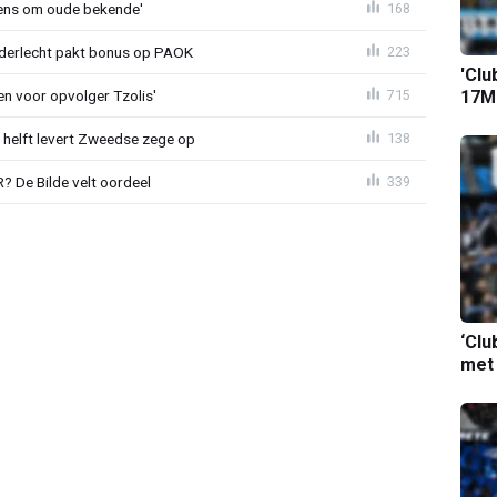
ens om oude bekende'
168
nderlecht pakt bonus op PAOK
223
'Clu
en voor opvolger Tzolis'
17M-
715
e helft levert Zweedse zege op
138
 De Bilde velt oordeel
339
‘Clu
met