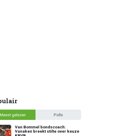
pulair
Meest gelezen
Polls
Van Bommel bondscoach:
Vanaken breekt stilte over keuze
KBVB