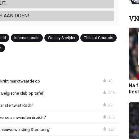
T...
TS AAN DOEN!
VN
drid
Internazionale
Wesley Sneijder
Thibaut Courtois
a
krikt marktwaarde op
40
Na f
bes
Belgische club op tafel'
308
ransfertwist Rodri'
92
erse aanwinsten in zicht'
315
 nieuwe wending Sternberg'
327