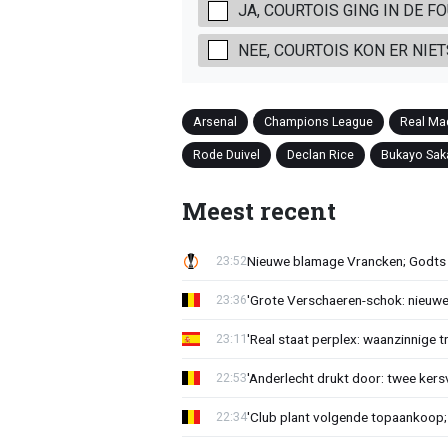
JA, COURTOIS GING IN DE FOU
NEE, COURTOIS KON ER NIE
Arsenal
Champions League
Real Ma
Rode Duivel
Declan Rice
Bukayo Sak
Meest recent
Nieuwe blamage Vrancken; Godts 
23:52
'Grote Verschaeren-schok: nieuwe 
23:36
'Real staat perplex: waanzinnige t
23:11
'Anderlecht drukt door: twee kersv
22:53
'Club plant volgende topaankoop;
22:34