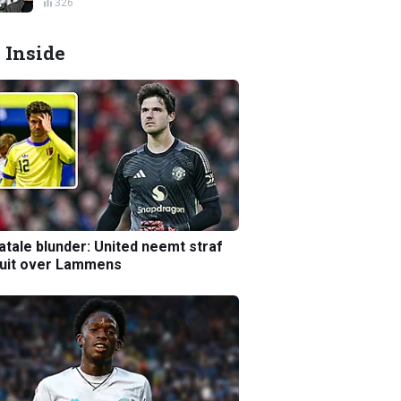
326
 Inside
atale blunder: United neemt straf
luit over Lammens