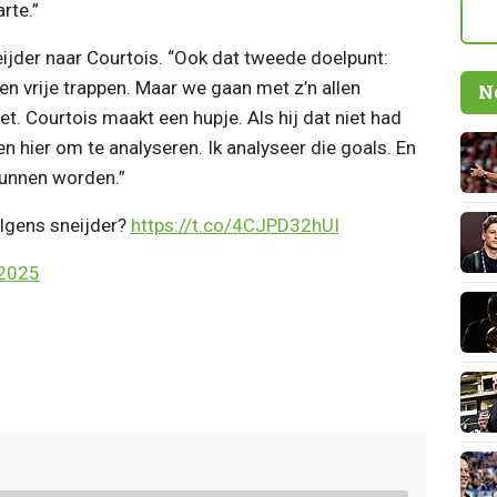
rte.”
ijder naar Courtois. “Ook dat tweede doelpunt:
 vrije trappen. Maar we gaan met z’n allen
N
iet. Courtois maakt een hupje. Als hij dat niet had
n hier om te analyseren. Ik analyseer die goals. En
unnen worden.”
lgens sneijder?
https://t.co/4CJPD32hUI
 2025