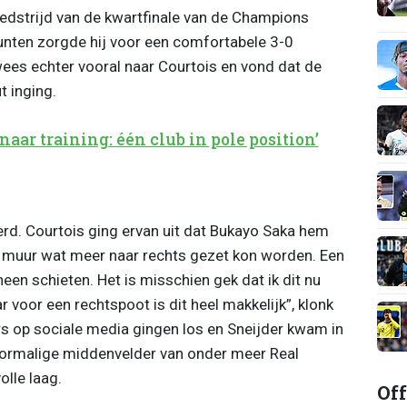
edstrijd van de kwartfinale van de Champions
nten zorgde hij voor een comfortabele 3-0
wees echter vooral naar Courtois en vond dat de
t inging.
naar training: één club in pole position’
erd. Courtois ging ervan uit dat Bukayo Saka hem
e muur wat meer naar rechts gezet kon worden. Een
en schieten. Het is misschien gek dat ik dit nu
ar voor een rechtspoot is dit heel makkelijk”, klonk
s op sociale media gingen los en Sneijder kwam in
voormalige middenvelder van onder meer Real
olle laag.
Off