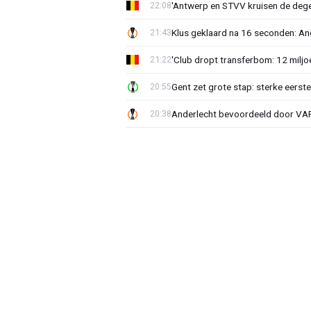
'Antwerp en STVV kruisen de deg
22:08
Klus geklaard na 16 seconden: A
21:43
'Club dropt transferbom: 12 miljo
21:22
Gent zet grote stap: sterke eerst
20:55
Anderlecht bevoordeeld door VAR?
20:38