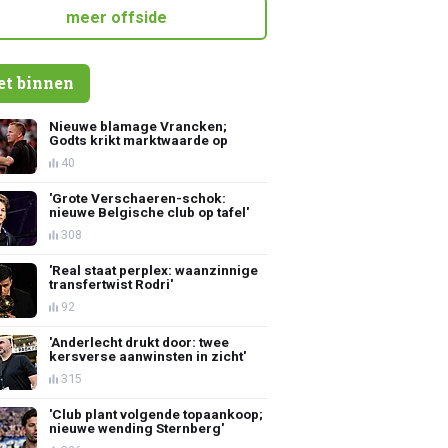
meer offside
et binnen
Nieuwe blamage Vrancken;
Godts krikt marktwaarde op
40
'Grote Verschaeren-schok:
nieuwe Belgische club op tafel'
308
'Real staat perplex: waanzinnige
transfertwist Rodri'
92
'Anderlecht drukt door: twee
kersverse aanwinsten in zicht'
315
'Club plant volgende topaankoop;
nieuwe wending Sternberg'