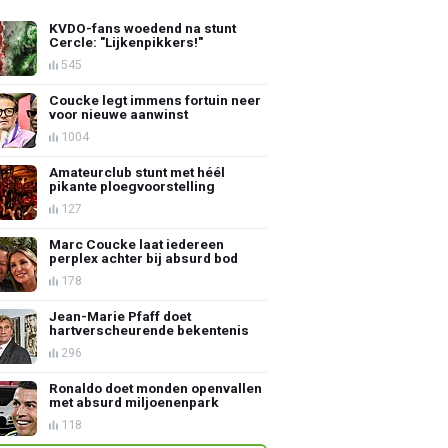
KVDO-fans woedend na stunt
Cercle: "Lijkenpikkers!"
545
Coucke legt immens fortuin neer
voor nieuwe aanwinst
1004
Amateurclub stunt met héél
pikante ploegvoorstelling
127
Marc Coucke laat iedereen
perplex achter bij absurd bod
178
Jean-Marie Pfaff doet
hartverscheurende bekentenis
296
Ronaldo doet monden openvallen
met absurd miljoenenpark
118