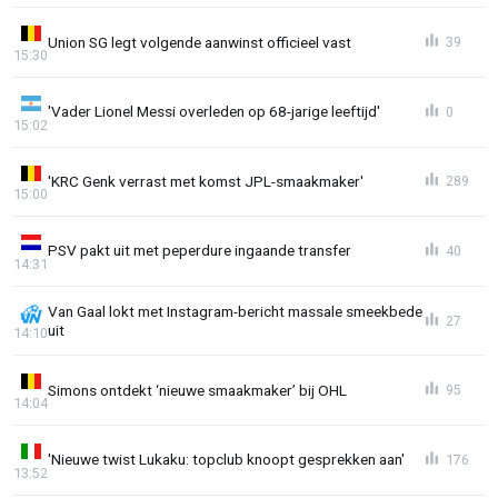
Union SG legt volgende aanwinst officieel vast
39
15:30
'Vader Lionel Messi overleden op 68-jarige leeftijd'
0
15:02
'KRC Genk verrast met komst JPL-smaakmaker'
289
15:00
PSV pakt uit met peperdure ingaande transfer
40
14:31
Van Gaal lokt met Instagram-bericht massale smeekbede
27
uit
14:10
Simons ontdekt ‘nieuwe smaakmaker’ bij OHL
95
14:04
'Nieuwe twist Lukaku: topclub knoopt gesprekken aan'
176
13:52