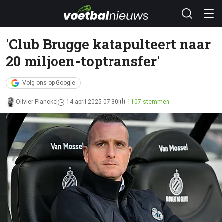
'Club Brugge katapulteert naar
20 miljoen-toptransfer'
Volg ons op Google
Olivier Plancke
14 april 2025 07:30
1107 stemmen