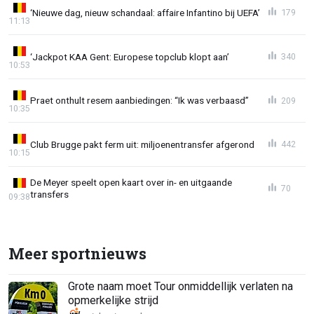
‘Nieuwe dag, nieuw schandaal: affaire Infantino bij UEFA’
179
11:13
‘Jackpot KAA Gent: Europese topclub klopt aan’
340
10:53
Praet onthult resem aanbiedingen: “Ik was verbaasd”
209
10:35
Club Brugge pakt ferm uit: miljoenentransfer afgerond
442
10:15
De Meyer speelt open kaart over in- en uitgaande
70
transfers
09:38
Meer sportnieuws
Grote naam moet Tour onmiddellijk verlaten na
opmerkelijke strijd