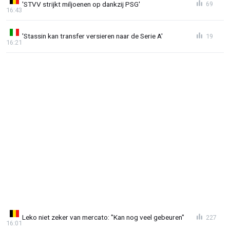
'STVV strijkt miljoenen op dankzij PSG'
69
16:43
'Stassin kan transfer versieren naar de Serie A'
19
16:21
Leko niet zeker van mercato: "Kan nog veel gebeuren"
227
16:01