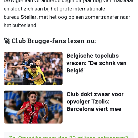
De Nigeriaan veranderde begin dit jaar nog van makelaar
en sloot zich aan bij het grote internationale
bureau
Stellar
, met het oog op een zomertransfer naar
het buitenland.
🚀 Club Brugge-fans lezen nu:
Belgische topclubs
vrezen: "De schrik van
België"
Club dokt zwaar voor
opvolger Tzolis:
Barcelona viert mee