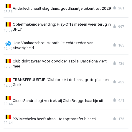
Anderlecht haalt slag thuis: goudhaantje tekent tot 2029
361
13:36
Ophefmakende wending: Play-Offs meteen weer terug in
997
JPL?
13:09
Hein Vanhaezebrouck onthult: echte reden van
165
afwezigheid
12:45
Club dokt zwaar voor opvolger Tzolis: Barcelona viert
436
mee
12:25
TRANSFERUURTJE: 'Club breekt de bank, grote plannen
459
Genk'
12:00
Cisse Sandra legt vertrek bij Club Brugge haarfijn uit
471
11:44
‘KV Mechelen heeft absolute toptransfer binnen’
176
11:24