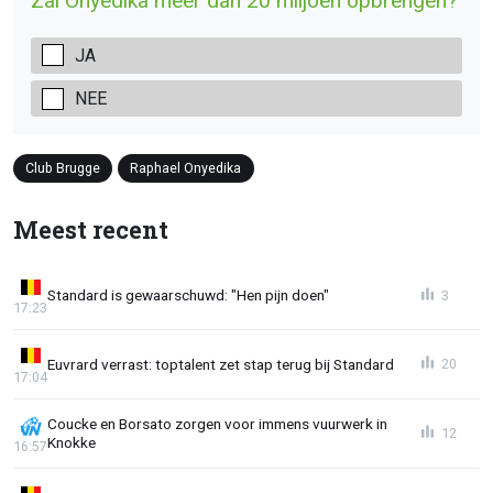
Zal Onyedika meer dan 20 miljoen opbrengen?
JA
NEE
Club Brugge
Raphael Onyedika
Meest recent
Standard is gewaarschuwd: "Hen pijn doen"
3
17:23
Euvrard verrast: toptalent zet stap terug bij Standard
20
17:04
Coucke en Borsato zorgen voor immens vuurwerk in
12
Knokke
16:57