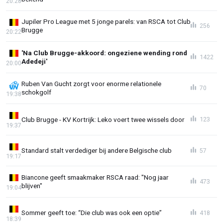
20:28
Jupiler Pro League met 5 jonge parels: van RSCA tot Club
256
Brugge
20:22
'Na Club Brugge-akkoord: ongeziene wending rond
1422
Adedeji'
20:00
Ruben Van Gucht zorgt voor enorme relationele
70
schokgolf
19:38
Club Brugge - KV Kortrijk: Leko voert twee wissels door
123
19:37
Standard stalt verdediger bij andere Belgische club
57
19:17
Biancone geeft smaakmaker RSCA raad: "Nog jaar
473
blijven"
19:04
Sommer geeft toe: “Die club was ook een optie”
418
18:39