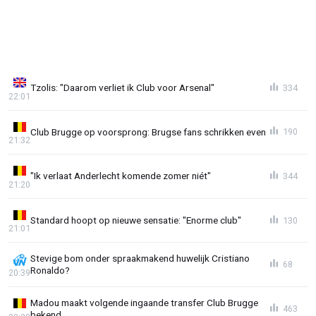
Tzolis: "Daarom verliet ik Club voor Arsenal"
334
22:01
Club Brugge op voorsprong: Brugse fans schrikken even
190
21:32
"Ik verlaat Anderlecht komende zomer niét"
344
21:20
Standard hoopt op nieuwe sensatie: "Enorme club"
130
21:01
Stevige bom onder spraakmakend huwelijk Cristiano
68
Ronaldo?
20:39
Madou maakt volgende ingaande transfer Club Brugge
463
bekend