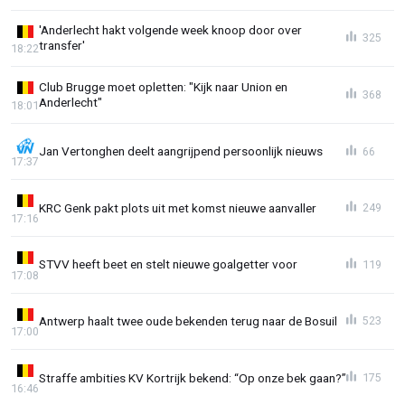
'Anderlecht hakt volgende week knoop door over
325
transfer'
18:22
Club Brugge moet opletten: "Kijk naar Union en
368
Anderlecht"
18:01
Jan Vertonghen deelt aangrijpend persoonlijk nieuws
66
17:37
KRC Genk pakt plots uit met komst nieuwe aanvaller
249
17:16
STVV heeft beet en stelt nieuwe goalgetter voor
119
17:08
Antwerp haalt twee oude bekenden terug naar de Bosuil
523
17:00
Straffe ambities KV Kortrijk bekend: “Op onze bek gaan?”
175
16:46