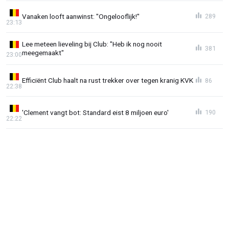
Vanaken looft aanwinst: "Ongelooflijk!"
289
23:13
Lee meteen lieveling bij Club: "Heb ik nog nooit
381
meegemaakt"
23:00
Efficiënt Club haalt na rust trekker over tegen kranig KVK
86
22:38
'Clement vangt bot: Standard eist 8 miljoen euro'
190
22:22