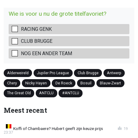
Wie is voor u nu de grote titelfavoriet?
RACING GENK
CLUB BRUGGE
NOG EEN ANDER TEAM
Alderweireld
Jupiler Pro League
Club Brugge
Antwerp
Chery
Nicky Hayen
De Roeck
Bosuil
Blauw-Zwart
The Great Old
ANTCLU
#ANTCLU
Meest recent
Koffi of Chambaere? Hubert geeft zijn keuze prijs
19
23:37