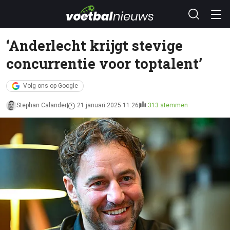
‘Anderlecht krijgt stevige
concurrentie voor toptalent’
Volg ons op Google
Stephan Calander
21 januari 2025 11:26
313 stemmen