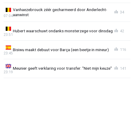
Vanhaezebrouck zéér gecharmeerd door Anderlecht-
34
aanwinst
07:04
Hubert waarschuwt ondanks monsterzege voor dinsdag
42
23:51
Bisiwu maakt debuut voor Barça (een beetje in mineur)
116
23:45
Meunier geeft verklaring voor transfer: "Niet mijn keuze"
141
23:19