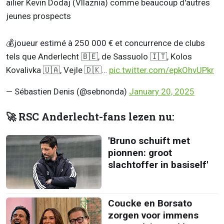
ailier Kevin Dodaj (Vllaznia) comme beaucoup d'autres
jeunes prospects
💰joueur estimé à 250 000 € et concurrence de clubs
tels que Anderlecht 🇧🇪, de Sassuolo 🇮🇹, Kolos
Kovalivka 🇺🇦, Vejle 🇩🇰…
pic.twitter.com/epkOhvUPkr
— Sébastien Denis (@sebnonda)
January 20, 2025
🚀 RSC Anderlecht-fans lezen nu:
'Bruno schuift met
pionnen: groot
slachtoffer in basiself'
Coucke en Borsato
zorgen voor immens