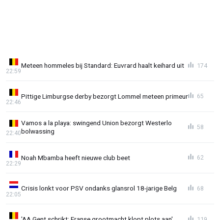
Meteen hommeles bij Standard: Euvrard haalt keihard uit
174
22:59
Pittige Limburgse derby bezorgt Lommel meteen primeur
65
22:46
Vamos a la playa: swingend Union bezorgt Westerlo
58
bolwassing
22:40
Noah Mbamba heeft nieuwe club beet
62
22:29
Crisis lonkt voor PSV ondanks glansrol 18-jarige Belg
68
22:05
'AA Gent schrikt: Franse grootmacht klopt plots aan'
119