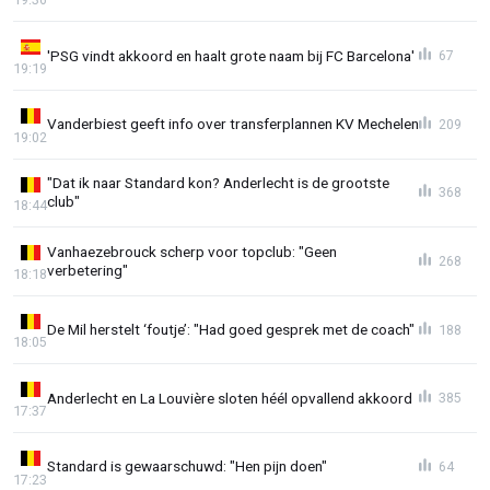
'PSG vindt akkoord en haalt grote naam bij FC Barcelona'
67
19:19
Vanderbiest geeft info over transferplannen KV Mechelen
209
19:02
"Dat ik naar Standard kon? Anderlecht is de grootste
368
club"
18:44
Vanhaezebrouck scherp voor topclub: "Geen
268
verbetering"
18:18
De Mil herstelt ‘foutje’: "Had goed gesprek met de coach"
188
18:05
Anderlecht en La Louvière sloten héél opvallend akkoord
385
17:37
Standard is gewaarschuwd: "Hen pijn doen"
64
17:23