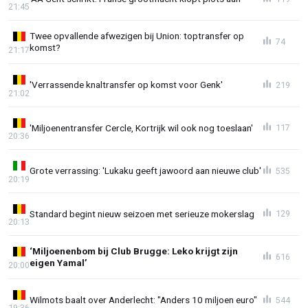
21:45
Twee opvallende afwezigen bij Union: toptransfer op
74
komst?
21:17
'Verrassende knaltransfer op komst voor Genk'
219
21:02
'Miljoenentransfer Cercle, Kortrijk wil ook nog toeslaan'
117
20:36
Grote verrassing: 'Lukaku geeft jawoord aan nieuwe club'
535
20:19
Standard begint nieuw seizoen met serieuze mokerslag
129
20:13
‘Miljoenenbom bij Club Brugge: Leko krijgt zijn
616
eigen Yamal’
20:00
Wilmots baalt over Anderlecht: "Anders 10 miljoen euro"
544
19:36