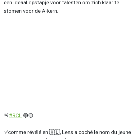
een ideaal opstapje voor talenten om zich klaar te
stomen voor de A-kern.
🚨
#RCL
🔴🟡
✅comme révélé en 🇦🇱, Lens a coché le nom du jeune