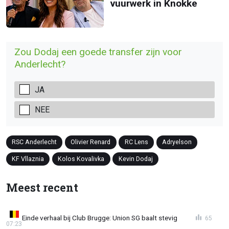
vuurwerk in Knokke
Zou Dodaj een goede transfer zijn voor
Anderlecht?
JA
NEE
RSC Anderlecht
Olivier Renard
RC Lens
Adryelson
KF Vllaznia
Kolos Kovalivka
Kevin Dodaj
Meest recent
Einde verhaal bij Club Brugge: Union SG baalt stevig
65
07:23