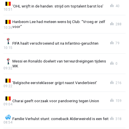
‘OHL wrijft in de handen: strijd om toptalent barst los’
40
10:51
Hanbeom Lee had meteen wens bij Club: “Vroeg er zelf
288
voor”
10:36
FIFA haalt verschroeiend uit na Infantino-geruchten
79
10:15
Messi en Ronaldo doelwit van terreurdreigingen tijdens
0
WK
09:32
'Belgische eersteklasser grijpt naast Vanderbiest'
216
09:22
Charai geeft oorzaak voor pandoering tegen Union
159
09:04
Familie Verhulst stunt: comeback Alderweireld is een feit
318
08:54