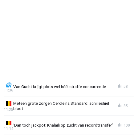
Van Gucht krijgt plots wel héél straffe concurrentie
58
11:36
Meteen grote zorgen Cercle na Standard: achilleshiel
85
bloot
11:25
‘Dan toch jackpot: Khalaili op zucht van recordtransfer’
100
11:14