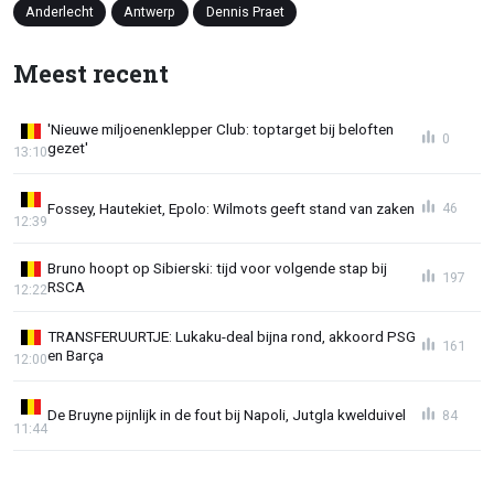
Anderlecht
Antwerp
Dennis Praet
Meest recent
'Nieuwe miljoenenklepper Club: toptarget bij beloften
0
gezet'
13:10
Fossey, Hautekiet, Epolo: Wilmots geeft stand van zaken
46
12:39
Bruno hoopt op Sibierski: tijd voor volgende stap bij
197
RSCA
12:22
TRANSFERUURTJE: Lukaku-deal bijna rond, akkoord PSG
161
en Barça
12:00
De Bruyne pijnlijk in de fout bij Napoli, Jutgla kwelduivel
84
11:44