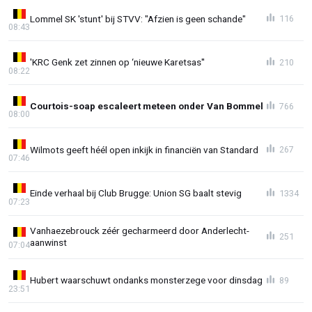
Lommel SK 'stunt' bij STVV: "Afzien is geen schande"
116
08:43
'KRC Genk zet zinnen op ‘nieuwe Karetsas''
210
08:22
Courtois-soap escaleert meteen onder Van Bommel
766
08:00
Wilmots geeft héél open inkijk in financiën van Standard
267
07:46
Einde verhaal bij Club Brugge: Union SG baalt stevig
1334
07:23
Vanhaezebrouck zéér gecharmeerd door Anderlecht-
251
aanwinst
07:04
Hubert waarschuwt ondanks monsterzege voor dinsdag
89
23:51