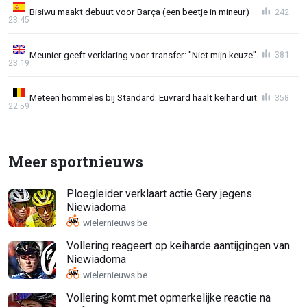
Bisiwu maakt debuut voor Barça (een beetje in mineur)
242
23:45
Meunier geeft verklaring voor transfer: "Niet mijn keuze"
381
23:19
Meteen hommeles bij Standard: Euvrard haalt keihard uit
358
22:59
Meer sportnieuws
Ploegleider verklaart actie Gery jegens
Niewiadoma
Vollering reageert op keiharde aantijgingen van
Niewiadoma
Vollering komt met opmerkelijke reactie na