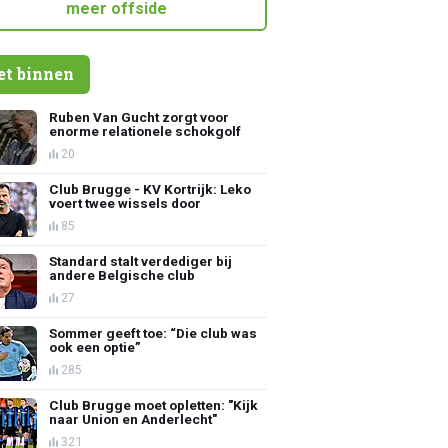
meer offside
et binnen
Ruben Van Gucht zorgt voor
enorme relationele schokgolf
20
Club Brugge - KV Kortrijk: Leko
voert twee wissels door
85
Standard stalt verdediger bij
andere Belgische club
27
Sommer geeft toe: “Die club was
ook een optie”
285
Club Brugge moet opletten: "Kijk
naar Union en Anderlecht"
321