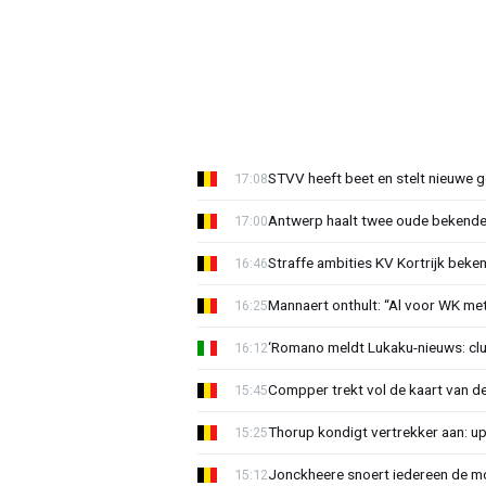
STVV heeft beet en stelt nieuwe g
17:08
Antwerp haalt twee oude bekenden
17:00
Straffe ambities KV Kortrijk beke
16:46
Mannaert onthult: “Al voor WK m
16:25
‘Romano meldt Lukaku-nieuws: club
16:12
Compper trekt vol de kaart van de
15:45
Thorup kondigt vertrekker aan: u
15:25
Jonckheere snoert iedereen de mon
15:12