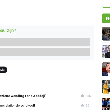
N
au zijn?
via
ziene wending rond Adedeji'
836
e relationele schokgolf
20