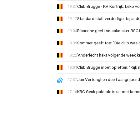
Club Brugge - KV Kortrijk: Leko v
19:37
Standard stalt verdediger bij ande
19:17
Biancone geeft smaakmaker RSCA r
19:04
Sommer geeft toe: “Die club was 
18:39
'Anderlecht hakt volgende week k
18:22
Club Brugge moet opletten: "Kijk 
18:01
Jan Vertonghen deelt aangrijpend
17:37
KRC Genk pakt plots uit met koms
17:16