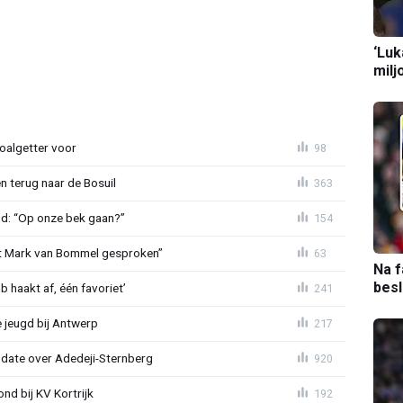
‘Luk
milj
oalgetter voor
98
 terug naar de Bosuil
363
nd: “Op onze bek gaan?”
154
et Mark van Bommel gesproken”
63
Na f
bes
 haakt af, één favoriet’
241
 jeugd bij Antwerp
217
pdate over Adedeji-Sternberg
920
d bij KV Kortrijk
192