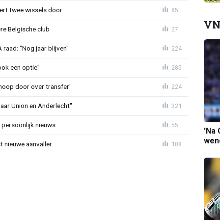
oert twee wissels door
85
VN
re Belgische club
27
aad: "Nog jaar blijven"
224
ook een optie”
285
noop door over transfer'
224
naar Union en Anderlecht"
321
 persoonlijk nieuws
55
'Na 
wend
t nieuwe aanvaller
188