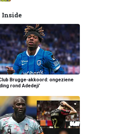
 Inside
Club Brugge-akkoord: ongeziene
ing rond Adedeji'