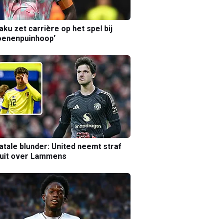
aku zet carrière op het spel bij
oenenpuinhoop’
atale blunder: United neemt straf
luit over Lammens