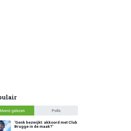
pulair
Meest gelezen
Polls
'Genk bezwijkt: akkoord met Club
Brugge in de maak?'