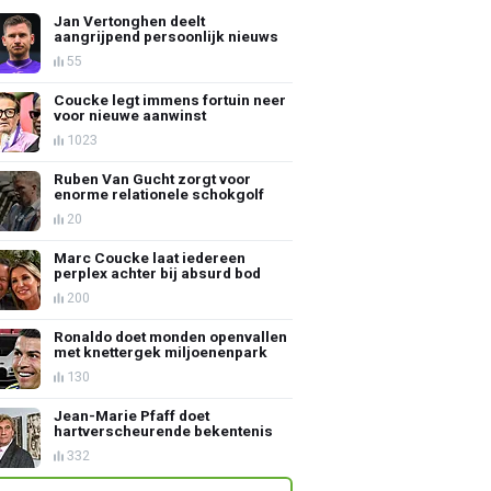
Jan Vertonghen deelt
aangrijpend persoonlijk nieuws
55
Coucke legt immens fortuin neer
voor nieuwe aanwinst
1023
Ruben Van Gucht zorgt voor
enorme relationele schokgolf
20
Marc Coucke laat iedereen
perplex achter bij absurd bod
200
Ronaldo doet monden openvallen
met knettergek miljoenenpark
130
Jean-Marie Pfaff doet
hartverscheurende bekentenis
332