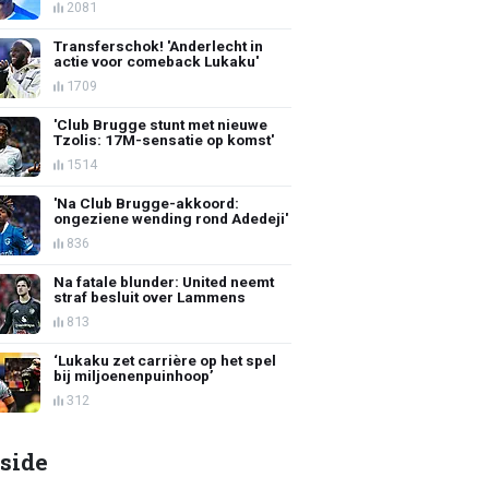
2081
Transferschok! 'Anderlecht in
actie voor comeback Lukaku'
1709
'Club Brugge stunt met nieuwe
Tzolis: 17M-sensatie op komst'
1514
'Na Club Brugge-akkoord:
ongeziene wending rond Adedeji'
836
Na fatale blunder: United neemt
straf besluit over Lammens
813
‘Lukaku zet carrière op het spel
bij miljoenenpuinhoop’
312
side