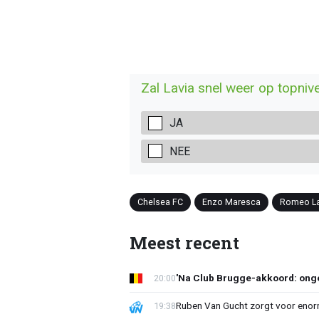
Zal Lavia snel weer op topnive
JA
NEE
Chelsea FC
Enzo Maresca
Romeo La
Meest recent
'Na Club Brugge-akkoord: onge
20:00
Ruben Van Gucht zorgt voor enorm
19:38