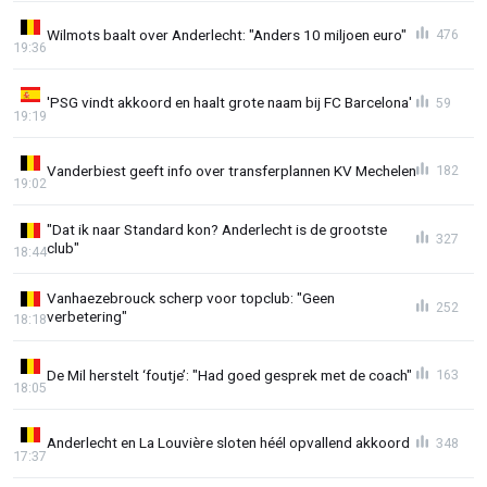
Wilmots baalt over Anderlecht: "Anders 10 miljoen euro"
476
19:36
'PSG vindt akkoord en haalt grote naam bij FC Barcelona'
59
19:19
Vanderbiest geeft info over transferplannen KV Mechelen
182
19:02
"Dat ik naar Standard kon? Anderlecht is de grootste
327
club"
18:44
Vanhaezebrouck scherp voor topclub: "Geen
252
verbetering"
18:18
De Mil herstelt ‘foutje’: "Had goed gesprek met de coach"
163
18:05
Anderlecht en La Louvière sloten héél opvallend akkoord
348
17:37