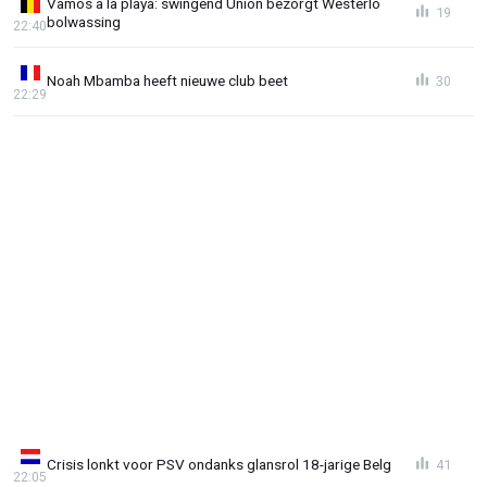
Vamos a la playa: swingend Union bezorgt Westerlo
19
bolwassing
22:40
Noah Mbamba heeft nieuwe club beet
30
22:29
Crisis lonkt voor PSV ondanks glansrol 18-jarige Belg
41
22:05