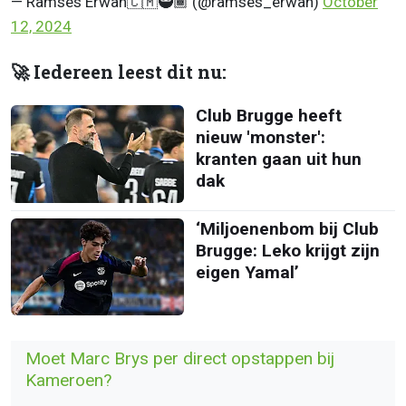
— Ramsès Erwan🇨🇲🥷🏾 (@ramses_erwan)
October
12, 2024
🚀 Iedereen leest dit nu:
Club Brugge heeft
nieuw 'monster':
kranten gaan uit hun
dak
‘Miljoenenbom bij Club
Brugge: Leko krijgt zijn
eigen Yamal’
Moet Marc Brys per direct opstappen bij
Kameroen?