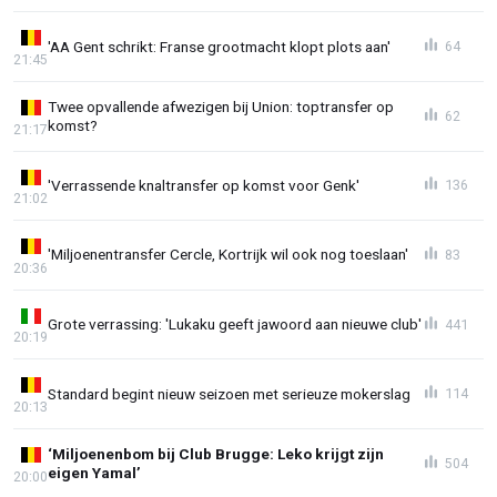
'AA Gent schrikt: Franse grootmacht klopt plots aan'
64
21:45
Twee opvallende afwezigen bij Union: toptransfer op
62
komst?
21:17
'Verrassende knaltransfer op komst voor Genk'
136
21:02
'Miljoenentransfer Cercle, Kortrijk wil ook nog toeslaan'
83
20:36
Grote verrassing: 'Lukaku geeft jawoord aan nieuwe club'
441
20:19
Standard begint nieuw seizoen met serieuze mokerslag
114
20:13
‘Miljoenenbom bij Club Brugge: Leko krijgt zijn
504
eigen Yamal’
20:00