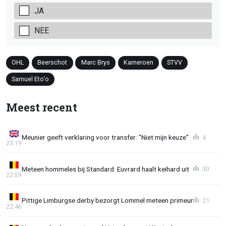
JA
NEE
OHL
Beerschot
Marc Brys
Kameroen
STVV
Samuel Eto'o
Meest recent
Meunier geeft verklaring voor transfer: "Niet mijn keuze"
4
23:19
Meteen hommeles bij Standard: Euvrard haalt keihard uit
30
22:59
Pittige Limburgse derby bezorgt Lommel meteen primeur
21
22:46