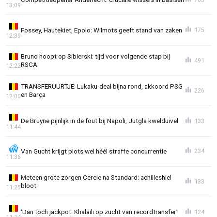
13:09
Fossey, Hautekiet, Epolo: Wilmots geeft stand van zaken
175
12:39
Bruno hoopt op Sibierski: tijd voor volgende stap bij
491
RSCA
12:22
TRANSFERUURTJE: Lukaku-deal bijna rond, akkoord PSG
226
en Barça
12:00
De Bruyne pijnlijk in de fout bij Napoli, Jutgla kwelduivel
133
11:44
Van Gucht krijgt plots wel héél straffe concurrentie
234
11:36
Meteen grote zorgen Cercle na Standard: achilleshiel
133
bloot
11:25
‘Dan toch jackpot: Khalaili op zucht van recordtransfer’
124