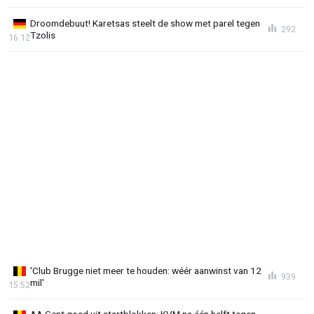
Droomdebuut! Karetsas steelt de show met parel tegen
292
Tzolis
16:12
'Club Brugge niet meer te houden: wéér aanwinst van 12
939
mil'
15:52