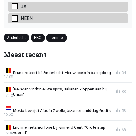
JA
NEEN
Anderlecht
RKC
Lommel
Meest recent
Bruno roteert bij Anderlecht: vier wissels in basisploeg
34
17:38
'Beveren vindt nieuwe spits, Italianen kloppen aan bij
33
Union'
17:12
Mokio bevrijdt Ajax in Zwolle, bizarre namiddag Godts
53
16:52
Enorme metamorfose bij winnend Gent: "Grote stap
68
vooruit"
16:36