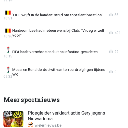
11:14
‘OHL wrijft in de handen: strijd om toptalent barst los’
55
10:51
Hanbeom Lee had meteen wens bij Club: “Vroeg er zelf
401
voor”
10:36
FIFA haalt verschroeiend uit na Infantino-geruchten
99
10:15
Messi en Ronaldo doelwit van terreurdreigingen tijdens
0
WK
09:32
Meer sportnieuws
Ploegleider verklaart actie Gery jegens
Niewiadoma