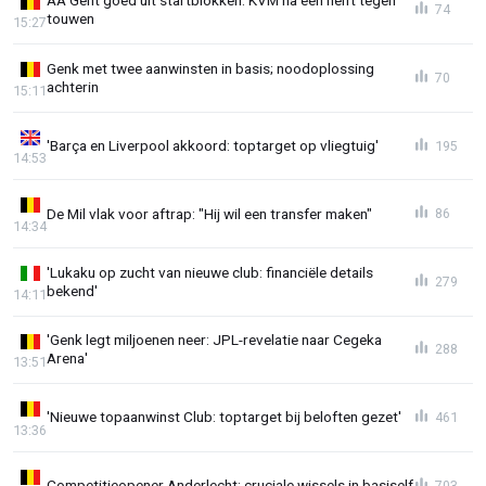
AA Gent goed uit startblokken: KVM na één helft tegen
74
touwen
15:27
Genk met twee aanwinsten in basis; noodoplossing
70
achterin
15:11
'Barça en Liverpool akkoord: toptarget op vliegtuig'
195
14:53
De Mil vlak voor aftrap: "Hij wil een transfer maken"
86
14:34
'Lukaku op zucht van nieuwe club: financiële details
279
bekend'
14:11
'Genk legt miljoenen neer: JPL-revelatie naar Cegeka
288
Arena'
13:51
'Nieuwe topaanwinst Club: toptarget bij beloften gezet'
461
13:36
Competitieopener Anderlecht: cruciale wissels in basiself
703