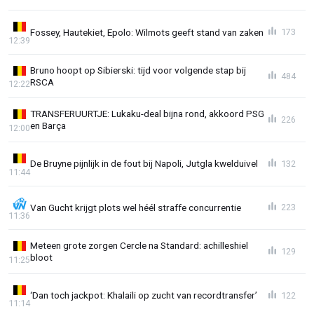
Fossey, Hautekiet, Epolo: Wilmots geeft stand van zaken
173
12:39
Bruno hoopt op Sibierski: tijd voor volgende stap bij
484
RSCA
12:22
TRANSFERUURTJE: Lukaku-deal bijna rond, akkoord PSG
226
en Barça
12:00
De Bruyne pijnlijk in de fout bij Napoli, Jutgla kwelduivel
132
11:44
Van Gucht krijgt plots wel héél straffe concurrentie
223
11:36
Meteen grote zorgen Cercle na Standard: achilleshiel
129
bloot
11:25
‘Dan toch jackpot: Khalaili op zucht van recordtransfer’
122
11:14