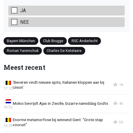
JA
NEE
Bayern München
Club Brugge
RSC Anderlecht
Roman Yaremchuk
Charles De Ketelaere
Meest recent
'Beveren vindt nieuwe spits, Italianen kloppen aan bij
18
Union'
17:12
Mokio bevrijdt Ajax in Zwolle, bizarre namiddag Godts
46
16:52
Enorme metamorfose bij winnend Gent: "Grote stap
59
vooruit"
16:36