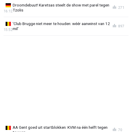
Droomdebuut! Karetsas steelt de show met parel tegen
271
Tzolis
16:12
'Club Brugge niet meer te houden: wéér aanwinst van 12
897
mil'
15:52
AA Gent goed uit startblokken: KVM na één helft tegen
70