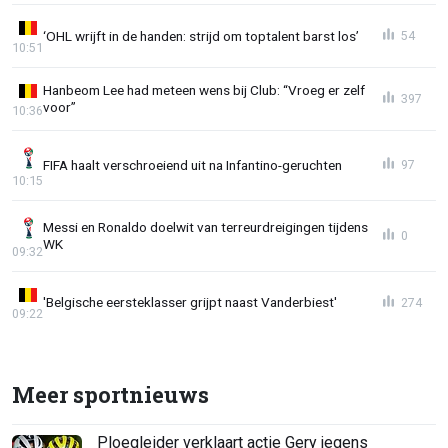
‘OHL wrijft in de handen: strijd om toptalent barst los’
54
10:51
Hanbeom Lee had meteen wens bij Club: “Vroeg er zelf
397
voor”
10:36
FIFA haalt verschroeiend uit na Infantino-geruchten
97
10:15
Messi en Ronaldo doelwit van terreurdreigingen tijdens
0
WK
09:32
'Belgische eersteklasser grijpt naast Vanderbiest'
274
09:22
Meer sportnieuws
Ploegleider verklaart actie Gery jegens