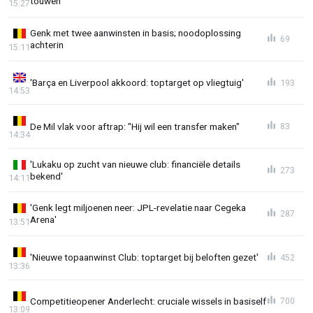
touwen
15:27
Genk met twee aanwinsten in basis; noodoplossing
69
achterin
15:11
'Barça en Liverpool akkoord: toptarget op vliegtuig'
193
14:53
De Mil vlak voor aftrap: "Hij wil een transfer maken"
83
14:34
'Lukaku op zucht van nieuwe club: financiële details
273
bekend'
14:11
'Genk legt miljoenen neer: JPL-revelatie naar Cegeka
287
Arena'
13:51
'Nieuwe topaanwinst Club: toptarget bij beloften gezet'
452
13:36
Competitieopener Anderlecht: cruciale wissels in basiself
700
13:09