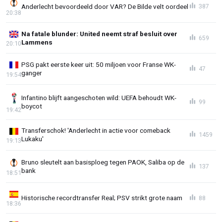
Anderlecht bevoordeeld door VAR? De Bilde velt oordeel
387
20:38
Na fatale blunder: United neemt straf besluit over
659
Lammens
20:10
PSG pakt eerste keer uit: 50 miljoen voor Franse WK-
47
ganger
19:54
Infantino blijft aangeschoten wild: UEFA behoudt WK-
99
boycot
19:42
Transferschok! 'Anderlecht in actie voor comeback
1459
Lukaku'
19:13
Bruno sleutelt aan basisploeg tegen PAOK, Saliba op de
137
bank
18:51
Historische recordtransfer Real; PSV strikt grote naam
88
18:36