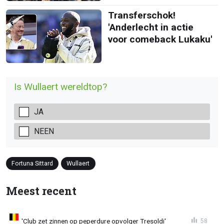
Transferschok!
'Anderlecht in actie
voor comeback Lukaku'
Is Wullaert wereldtop?
JA
NEEN
Fortuna Sittard
Wullaert
Meest recent
'Club zet zinnen op peperdure opvolger Tresoldi'
58