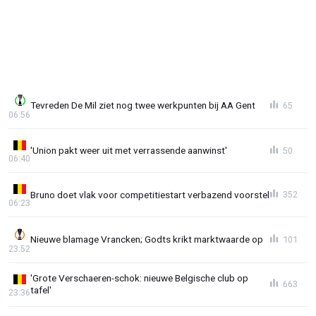
Tevreden De Mil ziet nog twee werkpunten bij AA Gent
65
06:56
'Union pakt weer uit met verrassende aanwinst'
50
06:40
Bruno doet vlak voor competitiestart verbazend voorstel
352
06:23
Nieuwe blamage Vrancken; Godts krikt marktwaarde op
101
23:52
'Grote Verschaeren-schok: nieuwe Belgische club op
663
tafel'
23:36