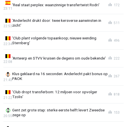
'Real staat perplex: waanzinnige transfertwist Rodri'
172
23:11
'Anderlecht drukt door: twee kersverse aanwinsten in
511
zicht'
22:53
'Club plant volgende topaankoop; nieuwe wending
496
Sternberg'
22:34
'Antwerp en STVV kruisen de degens om oude bekende'
222
22:08
Klus geklaard na 16 seconden: Anderlecht pakt bonus op
267
PAOK
21:43
'Club dropt transferbom: 12 miljoen voor opvolger
818
Tzolis'
21:22
Gent zet grote stap: sterke eerste helft levert Zweedse
153
zege op
20:55