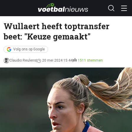
Wullaert heeft toptransfer
beet: "Keuze gemaakt"
Volg ons op Google
Claudio Reulens
20 mei 2024 15:44
1511 stemmen