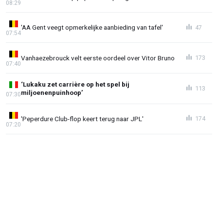
08:29
'AA Gent veegt opmerkelijke aanbieding van tafel'
47
07:54
Vanhaezebrouck velt eerste oordeel over Vitor Bruno
173
07:40
‘Lukaku zet carrière op het spel bij
113
miljoenenpuinhoop’
07:30
'Peperdure Club-flop keert terug naar JPL'
174
07:20