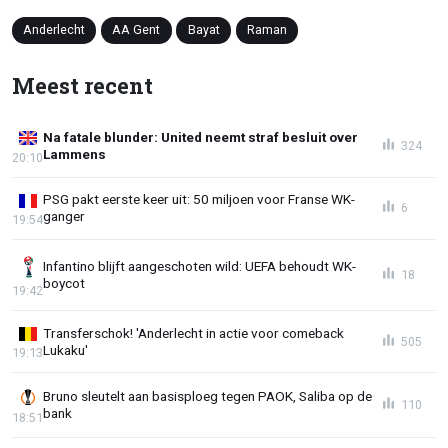
Anderlecht
AA Gent
Bayat
Raman
Meest recent
Na fatale blunder: United neemt straf besluit over
324
Lammens
20:10
PSG pakt eerste keer uit: 50 miljoen voor Franse WK-
6
ganger
19:54
Infantino blijft aangeschoten wild: UEFA behoudt WK-
18
boycot
19:42
Transferschok! 'Anderlecht in actie voor comeback
505
Lukaku'
19:13
Bruno sleutelt aan basisploeg tegen PAOK, Saliba op de
110
bank
18:51