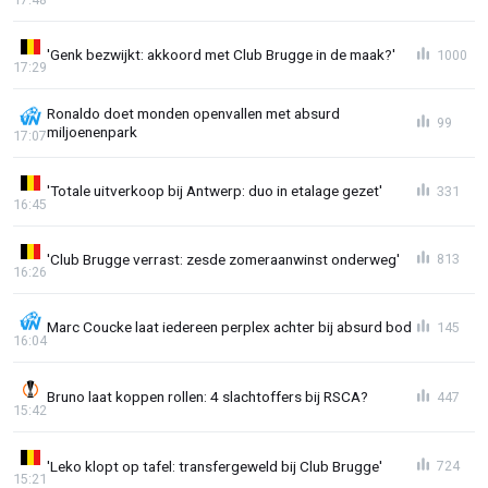
'Genk bezwijkt: akkoord met Club Brugge in de maak?'
1000
17:29
Ronaldo doet monden openvallen met absurd
99
miljoenenpark
17:07
'Totale uitverkoop bij Antwerp: duo in etalage gezet'
331
16:45
'Club Brugge verrast: zesde zomeraanwinst onderweg'
813
16:26
Marc Coucke laat iedereen perplex achter bij absurd bod
145
16:04
Bruno laat koppen rollen: 4 slachtoffers bij RSCA?
447
15:42
'Leko klopt op tafel: transfergeweld bij Club Brugge'
724
15:21