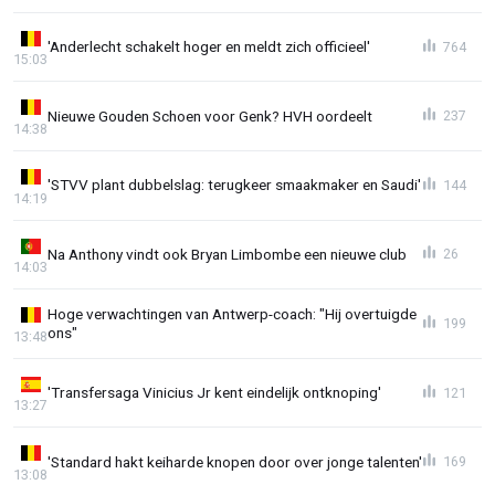
'Anderlecht schakelt hoger en meldt zich officieel'
764
15:03
Nieuwe Gouden Schoen voor Genk? HVH oordeelt
237
14:38
'STVV plant dubbelslag: terugkeer smaakmaker en Saudi'
144
14:19
Na Anthony vindt ook Bryan Limbombe een nieuwe club
26
14:03
Hoge verwachtingen van Antwerp-coach: "Hij overtuigde
199
ons"
13:48
'Transfersaga Vinicius Jr kent eindelijk ontknoping'
121
13:27
'Standard hakt keiharde knopen door over jonge talenten'
169
13:08