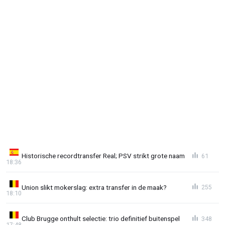
Historische recordtransfer Real; PSV strikt grote naam
61
18:36
Union slikt mokerslag: extra transfer in de maak?
255
18:10
Club Brugge onthult selectie: trio definitief buitenspel
348
17:48