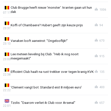
Club Brugge heeft nieuw 'monster': kranten gaan uit hun
1006
dak
07:11
Koffi of Chambaere? Hubert geeft zijn keuze prijs
94
23:37
Vanaken looft aanwinst: "Ongelooflijk!"
670
23:13
Lee meteen lieveling bij Club: "Heb ik nog nooit
915
meegemaakt"
23:00
Efficiënt Club haalt na rust trekker over tegen kranig KVK
135
22:38
'Clement vangt bot: Standard eist 8 miljoen euro'
400
22:22
Tzolis: "Daarom verliet ik Club voor Arsenal"
657
22:01