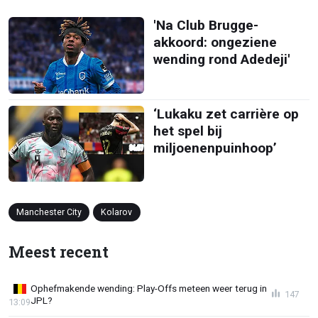
'Na Club Brugge-
akkoord: ongeziene
wending rond Adedeji'
‘Lukaku zet carrière op
het spel bij
miljoenenpuinhoop’
Manchester City
Kolarov
Meest recent
Ophefmakende wending: Play-Offs meteen weer terug in
147
JPL?
13:09