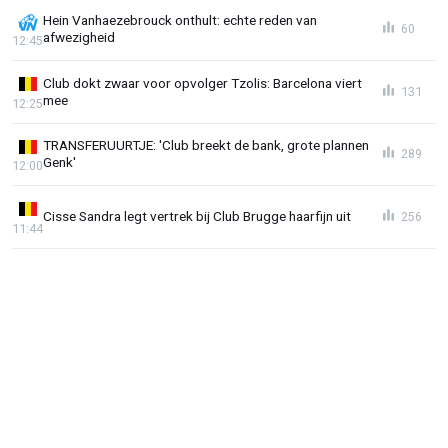
Hein Vanhaezebrouck onthult: echte reden van
60
afwezigheid
12:45
Club dokt zwaar voor opvolger Tzolis: Barcelona viert
131
mee
12:25
TRANSFERUURTJE: 'Club breekt de bank, grote plannen
289
Genk'
12:00
Cisse Sandra legt vertrek bij Club Brugge haarfijn uit
256
11:44