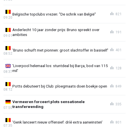
Belgische topclubs vrezen: "De schrik van België"
821
09:20
Anderlecht 10 jaar zonder prijs: Bruno spreekt over
191
ambities
09:01
'Bruno schuift met pionnen: groot slachtoffer in basiself'
401
08:52
'Liverpool helemaal los: stuntdeal bij Barça, bod van 115
128
mil'
08:37
Potts debuteert bij Club: ploegmaats doen boekje open
849
08:12
Vermeeren forceert plots sensationele
335
transferwending
07:50
'Genk lanceert nieuw offensief: dríé extra aanwinsten'
801
07:35