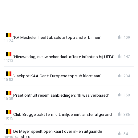
‘KV Mechelen heeft absolute toptransfer binnen’
109
11:24
‘Nieuwe dag, nieuw schandaal: affaire Infantino bij UEFA’
147
11:13
‘Jackpot KAA Gent: Europese topclub klopt aan’
234
10:53
Praet onthult resem aanbiedingen: “Ik was verbaasd”
159
10:35
Club Brugge pakt ferm uit: miljoenentransfer afgerond
386
10:15
De Meyer speelt open kaart over in- en uitgaande
54
transfers
09:38