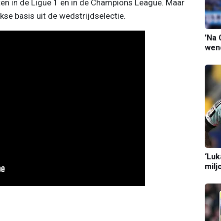
ten in de Ligue 1 en in de Champions League. Maar
jkse basis uit de wedstrijdselectie.
'Na 
wend
‘Luk
milj