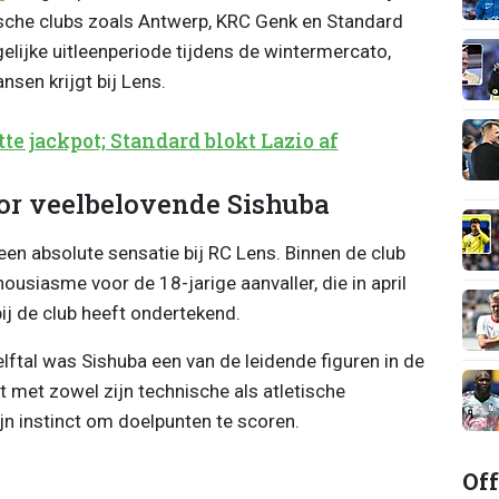
gische clubs zoals Antwerp, KRC Genk en Standard
elijke uitleenperiode tijdens de wintermercato,
sen krijgt bij Lens.
te jackpot; Standard blokt Lazio af
oor veelbelovende Sishuba
en absolute sensatie bij RC Lens. Binnen de club
housiasme voor de 18-jarige aanvaller, die in april
bij de club heeft ondertekend.
elftal was Sishuba een van de leidende figuren in de
kt met zowel zijn technische als atletische
ijn instinct om doelpunten te scoren.
Off