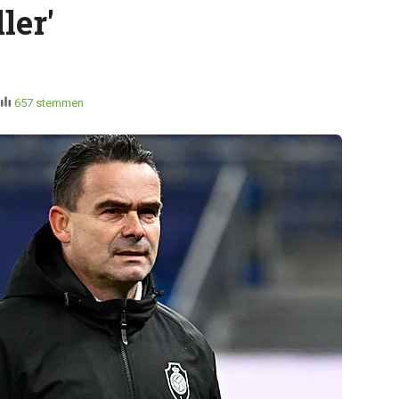
ler'
657 stemmen