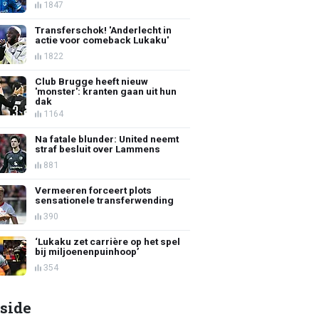
1847
Transferschok! 'Anderlecht in
actie voor comeback Lukaku'
1822
Club Brugge heeft nieuw
'monster': kranten gaan uit hun
dak
1164
Na fatale blunder: United neemt
straf besluit over Lammens
881
Vermeeren forceert plots
sensationele transferwending
390
‘Lukaku zet carrière op het spel
bij miljoenenpuinhoop’
354
side