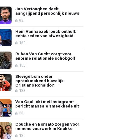
Jan Vertonghen deelt
aangrijpend persoonlijk nieuws
82
Hein Vanhaezebrouck onthult:
echte reden van afwezigheid
169
Ruben Van Gucht zorgt voor
enorme relationele schokgolf
158
Stevige bom onder
spraakmakend huwelijk
Cristiano Ronaldo?
133
Van Gaal lokt met Instagram-
bericht massale smeekbede uit
28
Coucke en Borsato zorgen voor
immens vuurwerk in Knokke
13