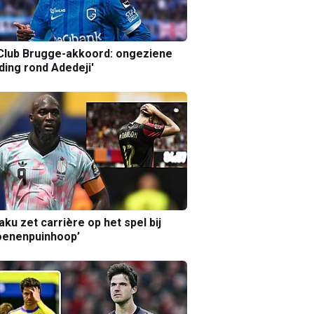
Club Brugge-akkoord: ongeziene
ing rond Adedeji'
aku zet carrière op het spel bij
oenenpuinhoop’