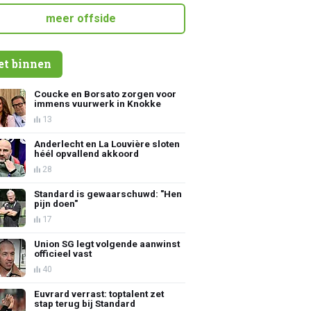
meer offside
et binnen
Coucke en Borsato zorgen voor
immens vuurwerk in Knokke
13
Anderlecht en La Louvière sloten
héél opvallend akkoord
28
Standard is gewaarschuwd: "Hen
pijn doen"
17
Union SG legt volgende aanwinst
officieel vast
40
Euvrard verrast: toptalent zet
stap terug bij Standard