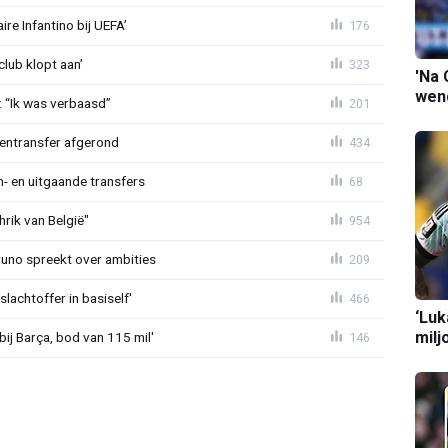
re Infantino bij UEFA’
176
lub klopt aan’
323
'Na 
wend
: “Ik was verbaasd”
201
nentransfer afgerond
434
n- en uitgaande transfers
68
rik van België"
954
Bruno spreekt over ambities
209
lachtoffer in basiself'
466
‘Luk
milj
bij Barça, bod van 115 mil'
146