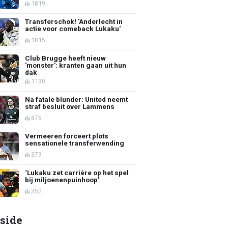
1819
Transferschok! 'Anderlecht in
actie voor comeback Lukaku'
1815
Club Brugge heeft nieuw
'monster': kranten gaan uit hun
dak
1130
Na fatale blunder: United neemt
straf besluit over Lammens
876
Vermeeren forceert plots
sensationele transferwending
379
‘Lukaku zet carrière op het spel
bij miljoenenpuinhoop’
352
side