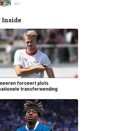
6
 Inside
eeren forceert plots
ationele transferwending