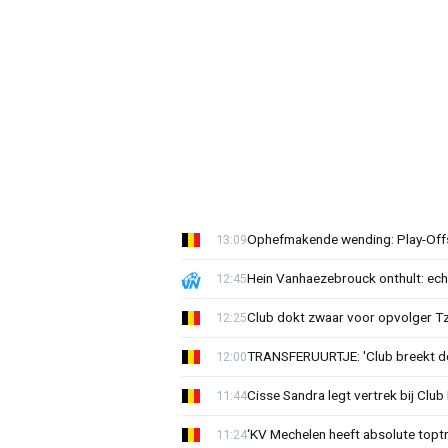
Ophefmakende wending: Play-Offs
13:09
Hein Vanhaezebrouck onthult: ech
12:45
Club dokt zwaar voor opvolger Tzo
12:25
TRANSFERUURTJE: 'Club breekt de
12:00
Cisse Sandra legt vertrek bij Club 
11:44
‘KV Mechelen heeft absolute toptr
11:24