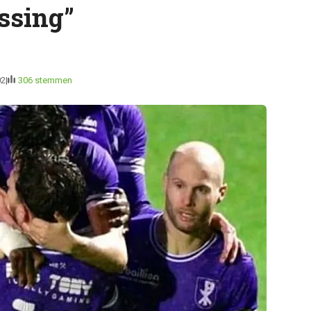
ssing”
02
306 stemmen