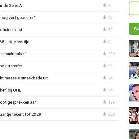
r de Serie A'
6
 nog veel gebeuren"
95
N
fficieel vast
30
-jarige leeftijd'
0
L-smaakmaker'
208
nde transfer
36
cht massale smeekbede uit
24
er’ bij OHL
74
oopt gesprekken aan'
159
haantje tekent tot 2029
328