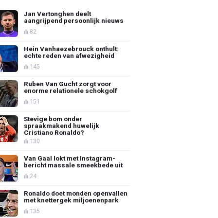
Jan Vertonghen deelt
aangrijpend persoonlijk nieuws
82
Hein Vanhaezebrouck onthult:
echte reden van afwezigheid
145
Ruben Van Gucht zorgt voor
enorme relationele schokgolf
151
Stevige bom onder
spraakmakend huwelijk
Cristiano Ronaldo?
130
Van Gaal lokt met Instagram-
bericht massale smeekbede uit
24
Ronaldo doet monden openvallen
met knettergek miljoenenpark
135