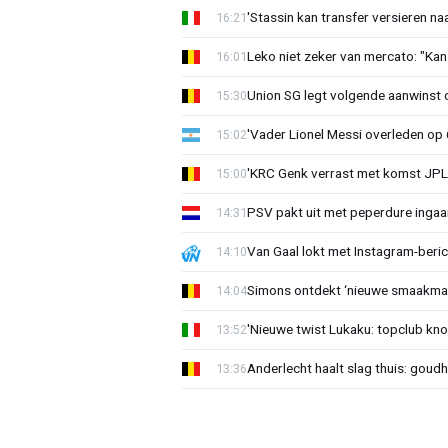
'Stassin kan transfer versieren naa
16:21
Leko niet zeker van mercato: "Kan
16:01
Union SG legt volgende aanwinst o
15:30
'Vader Lionel Messi overleden op 68
15:02
'KRC Genk verrast met komst JP
15:00
PSV pakt uit met peperdure ingaa
14:31
Van Gaal lokt met Instagram-beri
14:10
Simons ontdekt ‘nieuwe smaakmak
14:04
'Nieuwe twist Lukaku: topclub kn
13:52
Anderlecht haalt slag thuis: goud
13:36