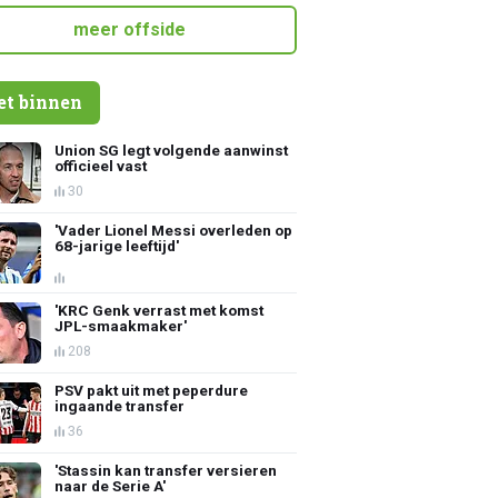
meer offside
et binnen
Union SG legt volgende aanwinst
officieel vast
30
'Vader Lionel Messi overleden op
68-jarige leeftijd'
'KRC Genk verrast met komst
JPL-smaakmaker'
208
PSV pakt uit met peperdure
ingaande transfer
36
'Stassin kan transfer versieren
naar de Serie A'