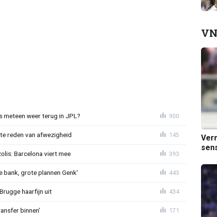
VN
 meteen weer terug in JPL?
900
te reden van afwezigheid
145
Verm
sens
lis: Barcelona viert mee
393
 bank, grote plannen Genk'
443
Brugge haarfijn uit
434
ansfer binnen’
171