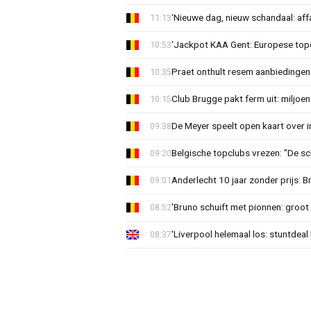
‘Nieuwe dag, nieuw schandaal: affai
11:13
‘Jackpot KAA Gent: Europese topc
10:53
Praet onthult resem aanbiedingen
10:35
Club Brugge pakt ferm uit: miljoe
10:15
De Meyer speelt open kaart over i
09:38
Belgische topclubs vrezen: "De sch
09:20
Anderlecht 10 jaar zonder prijs: 
09:01
'Bruno schuift met pionnen: groot s
08:52
'Liverpool helemaal los: stuntdeal 
08:37