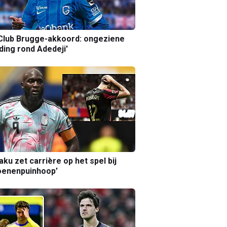
Club Brugge-akkoord: ongeziene
ing rond Adedeji'
aku zet carrière op het spel bij
oenenpuinhoop’