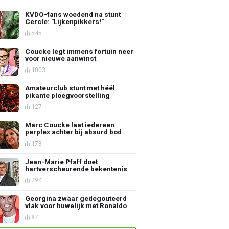
KVDO-fans woedend na stunt
Cercle: "Lijkenpikkers!"
545
Coucke legt immens fortuin neer
voor nieuwe aanwinst
1003
Amateurclub stunt met héél
pikante ploegvoorstelling
127
Marc Coucke laat iedereen
perplex achter bij absurd bod
178
Jean-Marie Pfaff doet
hartverscheurende bekentenis
294
Georgina zwaar gedegouteerd
vlak voor huwelijk met Ronaldo
87