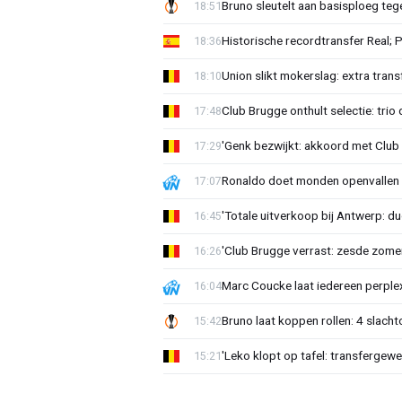
Bruno sleutelt aan basisploeg te
18:51
Historische recordtransfer Real; 
18:36
Union slikt mokerslag: extra trans
18:10
Club Brugge onthult selectie: trio 
17:48
'Genk bezwijkt: akkoord met Club
17:29
Ronaldo doet monden openvallen 
17:07
'Totale uitverkoop bij Antwerp: du
16:45
'Club Brugge verrast: zesde zom
16:26
Marc Coucke laat iedereen perplex
16:04
Bruno laat koppen rollen: 4 slacht
15:42
'Leko klopt op tafel: transfergewe
15:21