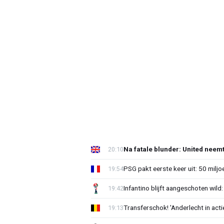
Na fatale blunder: United neem
20:10
PSG pakt eerste keer uit: 50 milj
19:54
Infantino blijft aangeschoten wi
19:42
Transferschok! 'Anderlecht in ac
19:13