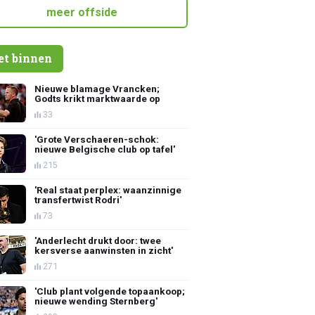
meer offside
et binnen
Nieuwe blamage Vrancken;
Godts krikt marktwaarde op
33
'Grote Verschaeren-schok:
nieuwe Belgische club op tafel'
215
'Real staat perplex: waanzinnige
transfertwist Rodri'
73
'Anderlecht drukt door: twee
kersverse aanwinsten in zicht'
271
'Club plant volgende topaankoop;
nieuwe wending Sternberg'