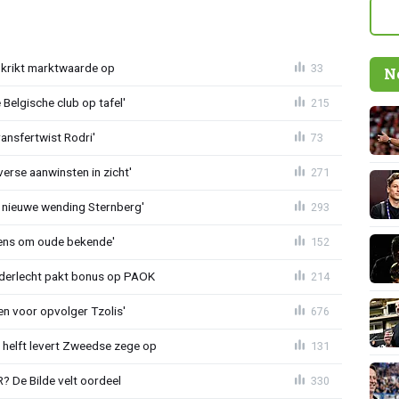
krikt marktwaarde op
33
N
Belgische club op tafel'
215
ransfertwist Rodri'
73
erse aanwinsten in zicht'
271
 nieuwe wending Sternberg'
293
ens om oude bekende'
152
nderlecht pakt bonus op PAOK
214
en voor opvolger Tzolis'
676
e helft levert Zweedse zege op
131
 De Bilde velt oordeel
330