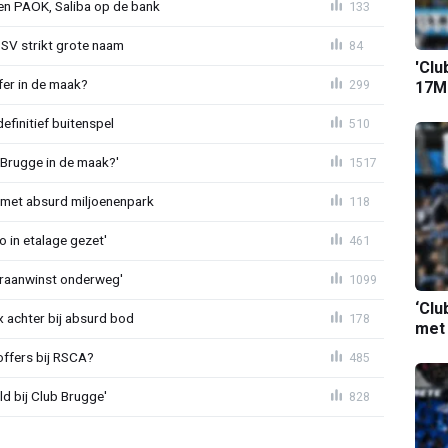
gen PAOK, Saliba op de bank
133
PSV strikt grote naam
84
'Clu
fer in de maak?
299
17M-
definitief buitenspel
510
 Brugge in de maak?'
1517
met absurd miljoenenpark
118
o in etalage gezet'
461
eraanwinst onderweg'
1099
‘Clu
 achter bij absurd bod
178
met
offers bij RSCA?
485
ld bij Club Brugge'
828