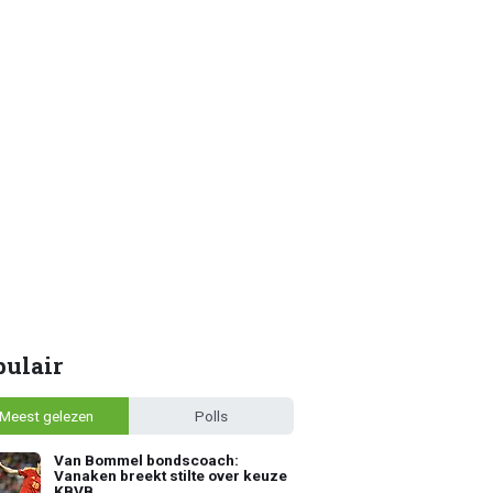
pulair
Meest gelezen
Polls
Van Bommel bondscoach:
Vanaken breekt stilte over keuze
KBVB