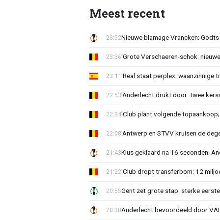
Meest recent
Nieuwe blamage Vrancken; Godts 
23:52
'Grote Verschaeren-schok: nieuwe 
23:36
'Real staat perplex: waanzinnige t
23:11
'Anderlecht drukt door: twee kersv
22:53
'Club plant volgende topaankoop;
22:34
'Antwerp en STVV kruisen de deg
22:08
Klus geklaard na 16 seconden: A
21:43
'Club dropt transferbom: 12 miljo
21:22
Gent zet grote stap: sterke eerst
20:55
Anderlecht bevoordeeld door VAR?
20:38