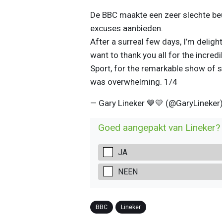
De BBC maakte een zeer slechte beur
excuses aanbieden.
After a surreal few days, I’m deligh
want to thank you all for the incred
Sport, for the remarkable show of so
was overwhelming. 1/4
— Gary Lineker 💙💛 (@GaryLineker
Goed aangepakt van Lineker?
JA
NEEN
BBC
Lineker