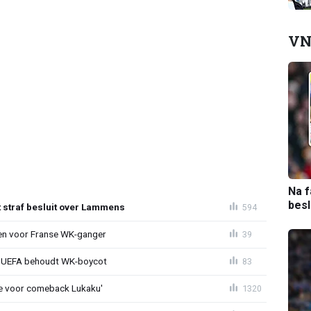
VN
Na f
bes
t straf besluit over Lammens
594
oen voor Franse WK-ganger
39
ld: UEFA behoudt WK-boycot
83
tie voor comeback Lukaku'
1320