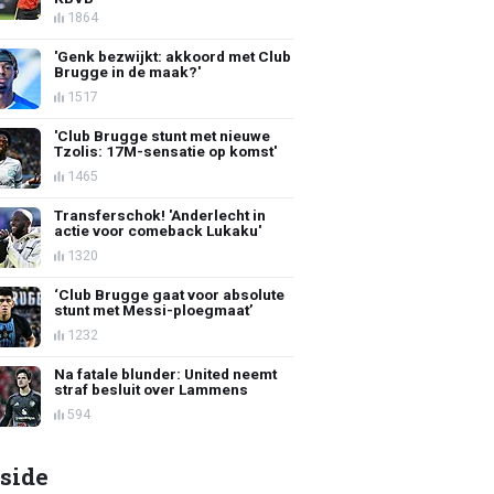
1864
'Genk bezwijkt: akkoord met Club
Brugge in de maak?'
1517
'Club Brugge stunt met nieuwe
Tzolis: 17M-sensatie op komst'
1465
Transferschok! 'Anderlecht in
actie voor comeback Lukaku'
1320
‘Club Brugge gaat voor absolute
stunt met Messi-ploegmaat’
1232
Na fatale blunder: United neemt
straf besluit over Lammens
594
side