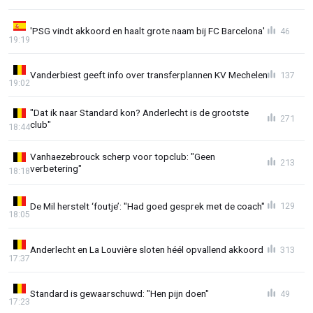
'PSG vindt akkoord en haalt grote naam bij FC Barcelona'
46
19:19
Vanderbiest geeft info over transferplannen KV Mechelen
137
19:02
"Dat ik naar Standard kon? Anderlecht is de grootste
271
club"
18:44
Vanhaezebrouck scherp voor topclub: "Geen
213
verbetering"
18:18
De Mil herstelt ‘foutje’: "Had goed gesprek met de coach"
129
18:05
Anderlecht en La Louvière sloten héél opvallend akkoord
313
17:37
Standard is gewaarschuwd: "Hen pijn doen"
49
17:23