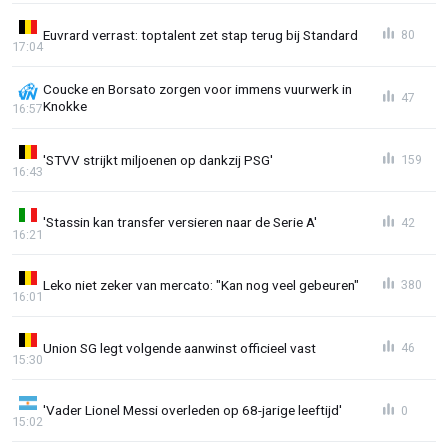
Euvrard verrast: toptalent zet stap terug bij Standard
80
17:04
Coucke en Borsato zorgen voor immens vuurwerk in
47
Knokke
16:57
'STVV strijkt miljoenen op dankzij PSG'
159
16:43
'Stassin kan transfer versieren naar de Serie A'
42
16:21
Leko niet zeker van mercato: "Kan nog veel gebeuren"
380
16:01
Union SG legt volgende aanwinst officieel vast
46
15:30
'Vader Lionel Messi overleden op 68-jarige leeftijd'
0
15:02