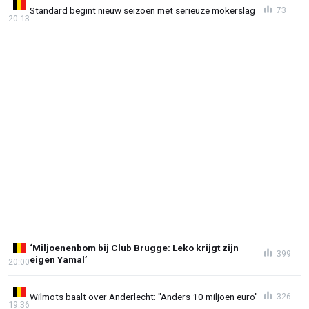
Standard begint nieuw seizoen met serieuze mokerslag
73
20:13
‘Miljoenenbom bij Club Brugge: Leko krijgt zijn
399
eigen Yamal’
20:00
Wilmots baalt over Anderlecht: "Anders 10 miljoen euro"
326
19:36