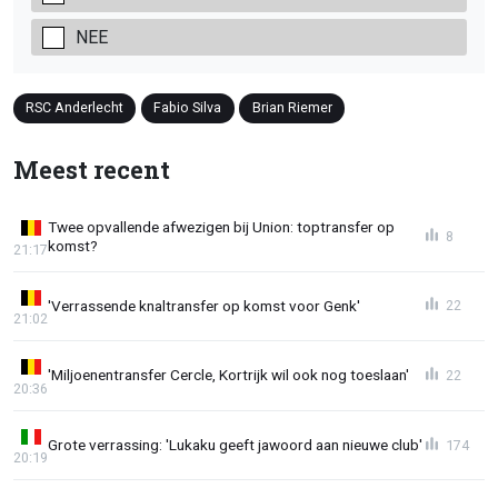
NEE
RSC Anderlecht
Fabio Silva
Brian Riemer
Meest recent
Twee opvallende afwezigen bij Union: toptransfer op
8
komst?
21:17
'Verrassende knaltransfer op komst voor Genk'
22
21:02
'Miljoenentransfer Cercle, Kortrijk wil ook nog toeslaan'
22
20:36
Grote verrassing: 'Lukaku geeft jawoord aan nieuwe club'
174
20:19