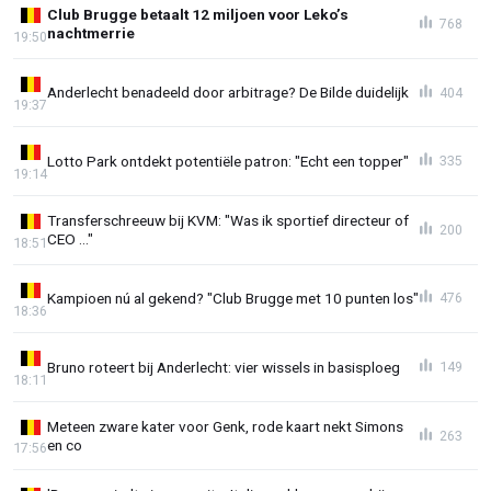
Club Brugge betaalt 12 miljoen voor Leko’s
768
nachtmerrie
19:50
Anderlecht benadeeld door arbitrage? De Bilde duidelijk
404
19:37
Lotto Park ontdekt potentiële patron: "Echt een topper"
335
19:14
Transferschreeuw bij KVM: "Was ik sportief directeur of
200
CEO ..."
18:51
Kampioen nú al gekend? "Club Brugge met 10 punten los"
476
18:36
Bruno roteert bij Anderlecht: vier wissels in basisploeg
149
18:11
Meteen zware kater voor Genk, rode kaart nekt Simons
263
en co
17:56