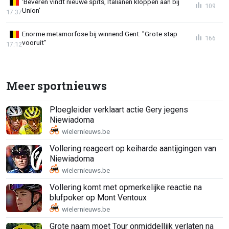
'Beveren vindt nieuwe spits, Italianen kloppen aan bij
109
Union'
17:37
Enorme metamorfose bij winnend Gent: "Grote stap
166
vooruit"
17:12
Meer sportnieuws
Ploegleider verklaart actie Gery jegens
Niewiadoma
Vollering reageert op keiharde aantijgingen van
Niewiadoma
Vollering komt met opmerkelijke reactie na
blufpoker op Mont Ventoux
Grote naam moet Tour onmiddellijk verlaten na