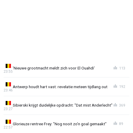
'Nieuwe grootmacht meldt zich voor El Ouahdi'
113
23:55
Antwerp houdt hart vast: revelatie meteen tijdlang out
192
23:46
Sibierski krijgt duidelijke opdracht: "Dat mist Anderlecht"
369
23:27
Glorieuze rentree Frey: "Nog nooit zo'n goal gemaakt"
89
22:57