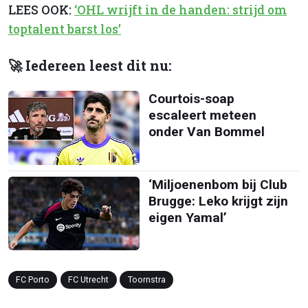
LEES OOK:
‘OHL wrijft in de handen: strijd om
toptalent barst los’
🚀 Iedereen leest dit nu:
Courtois-soap
escaleert meteen
onder Van Bommel
‘Miljoenenbom bij Club
Brugge: Leko krijgt zijn
eigen Yamal’
FC Porto
FC Utrecht
Toornstra