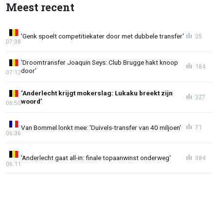
Meest recent
'Genk spoelt competitiekater door met dubbele transfer'
35
07:38
'Droomtransfer Joaquin Seys: Club Brugge hakt knoop
184
door'
07:12
‘Anderlecht krijgt mokerslag: Lukaku breekt zijn
327
woord’
06:50
Van Bommel lonkt mee: 'Duivels-transfer van 40 miljoen'
71
06:36
'Anderlecht gaat all-in: finale topaanwinst onderweg'
384
06:11