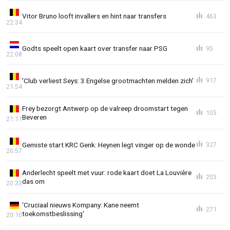
Vitor Bruno looft invallers en hint naar transfers
463
22:34
Godts speelt open kaart over transfer naar PSG
95
22:08
'Club verliest Seys: 3 Engelse grootmachten melden zich'
917
21:54
Frey bezorgt Antwerp op de valreep droomstart tegen
105
Beveren
21:11
Gemiste start KRC Genk: Heynen legt vinger op de wonde
327
20:57
Anderlecht speelt met vuur: rode kaart doet La Louvière
203
das om
20:33
'Cruciaal nieuws Kompany: Kane neemt
271
toekomstbeslissing'
20:10