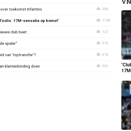
VN
 over toekomst Infantino
308
Tzolis: 17M-sensatie op komst'
1198
ieuwe club beet
122
de speler"
310
id van ‘toptransfer’?
618
'Clu
aan klantenbinding doen
350
17M-