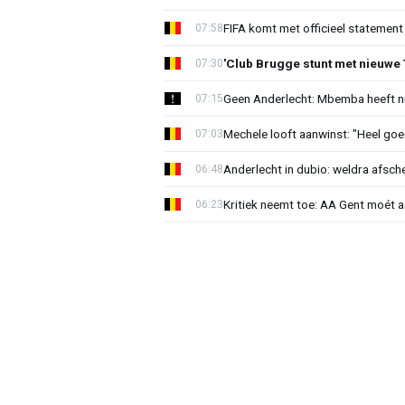
FIFA komt met officieel statement
07:58
'Club Brugge stunt met nieuwe 
07:30
Geen Anderlecht: Mbemba heeft n
07:15
Mechele looft aanwinst: "Heel goe
07:03
Anderlecht in dubio: weldra afsche
06:48
Kritiek neemt toe: AA Gent moét 
06:23