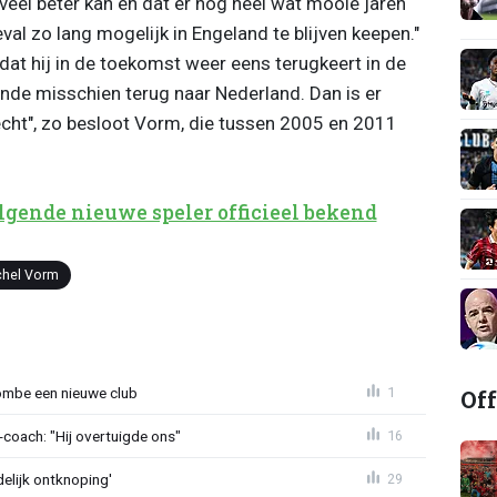
 veel beter kan en dat er nog heel wat mooie jaren
val zo lang mogelijk in Engeland te blijven keepen."
 dat hij in de toekomst weer eens terugkeert in de
einde misschien terug naar Nederland. Dan is er
cht", zo besloot Vorm, die tussen 2005 en 2011
gende nieuwe speler officieel bekend
chel Vorm
Off
ombe een nieuwe club
1
oach: "Hij overtuigde ons"
16
delijk ontknoping'
29