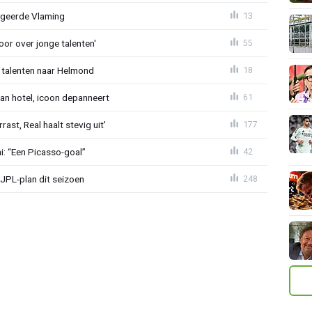
egeerde Vlaming
13
or over jonge talenten'
55
 talenten naar Helmond
18
an hotel, icoon depanneert
61
st, Real haalt stevig uit'
177
mi: “Een Picasso-goal”
42
JPL-plan dit seizoen
248