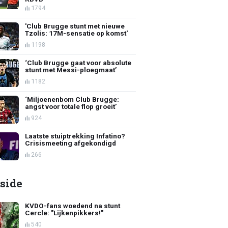
1794
'Club Brugge stunt met nieuwe
Tzolis: 17M-sensatie op komst'
1198
‘Club Brugge gaat voor absolute
stunt met Messi-ploegmaat’
1182
‘Miljoenenbom Club Brugge:
angst voor totale flop groeit’
924
Laatste stuiptrekking Infatino?
Crisismeeting afgekondigd
266
side
KVDO-fans woedend na stunt
Cercle: "Lijkenpikkers!"
540