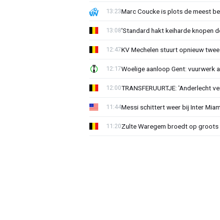
Marc Coucke is plots de meest b
13:23
'Standard hakt keiharde knopen do
13:08
KV Mechelen stuurt opnieuw twee
12:47
Woelige aanloop Gent: vuurwerk a
12:17
TRANSFERUURTJE: 'Anderlecht verra
12:00
Messi schittert weer bij Inter Mia
11:44
Zulte Waregem broedt op groots 
11:20