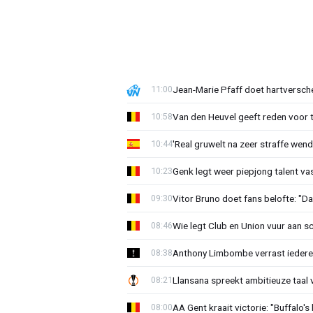
Jean-Marie Pfaff doet hartversch
11:00
Van den Heuvel geeft reden voor 
10:58
'Real gruwelt na zeer straffe wend
10:44
Genk legt weer piepjong talent va
10:23
Vitor Bruno doet fans belofte: "Da
09:30
Wie legt Club en Union vuur aan 
08:46
Anthony Limbombe verrast iedere
08:38
Llansana spreekt ambitieuze taal
08:21
AA Gent kraait victorie: "Buffalo's
08:00