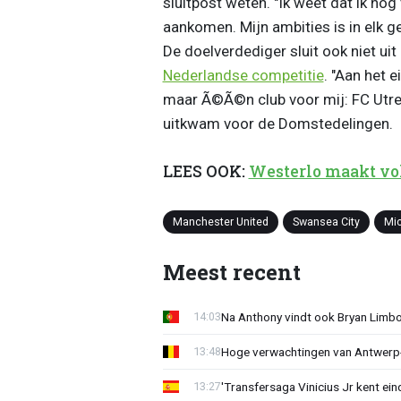
sluitpost weten. "Ik weet dat ik nog
aankomen. Mijn ambities is in elk ge
De doelverdediger sluit ook niet uit
Nederlandse competitie
. "Aan het 
maar Ã©Ã©n club voor mij: FC Utre
uitkwam voor de Domstedelingen.
LEES OOK:
Westerlo maakt vol
Manchester United
Swansea City
Mi
Meest recent
Na Anthony vindt ook Bryan Limb
14:03
Hoge verwachtingen van Antwerp-c
13:48
'Transfersaga Vinicius Jr kent ein
13:27