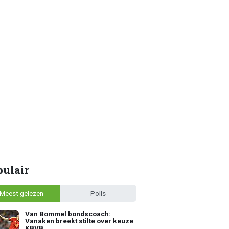
pulair
Meest gelezen
Polls
Van Bommel bondscoach:
Vanaken breekt stilte over keuze
KBVB