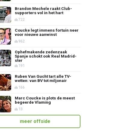
Brandon Mechele raakt Club-
supporters vol in het hart
722
Coucke legt immens fortuin neer
voor nieuwe aanwinst
962
Ophefmakende zedenzaak
Spanje schokt ook Real Madrid-
ster
191
Ruben Van Gucht tart alle TV-
wetten: van BV tot miljonair
166
Marc Coucke is plots de meest
begeerde Vlaming
13
meer offside