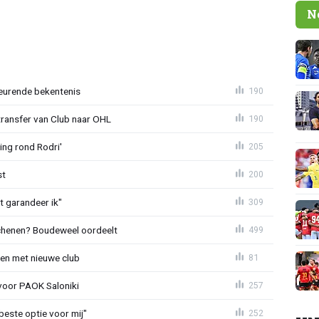
N
eurende bekentenis
190
transfer van Club naar OHL
190
ing rond Rodri'
205
st
200
t garandeer ik"
309
schenen? Boudeweel oordeelt
499
en met nieuwe club
81
 voor PAOK Saloniki
257
 beste optie voor mij"
252