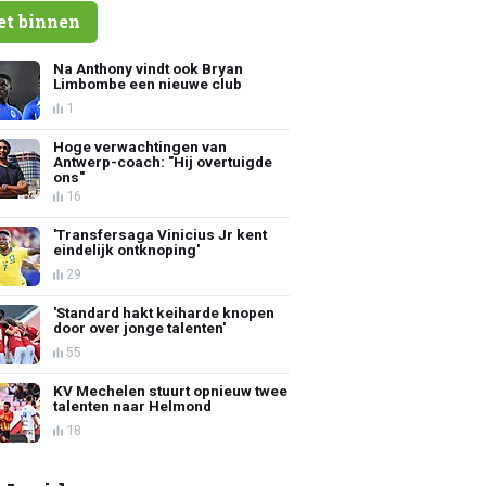
et binnen
Na Anthony vindt ook Bryan
Limbombe een nieuwe club
1
Hoge verwachtingen van
Antwerp-coach: "Hij overtuigde
ons"
16
'Transfersaga Vinicius Jr kent
eindelijk ontknoping'
29
'Standard hakt keiharde knopen
door over jonge talenten'
55
KV Mechelen stuurt opnieuw twee
talenten naar Helmond
18