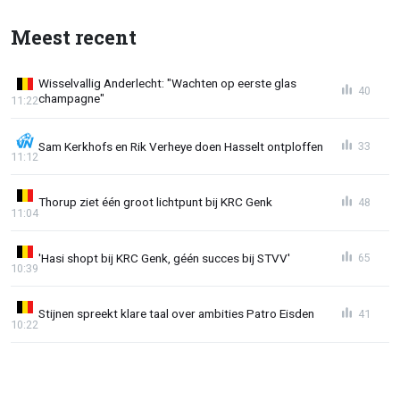
Meest recent
Wisselvallig Anderlecht: "Wachten op eerste glas
40
champagne"
11:22
Sam Kerkhofs en Rik Verheye doen Hasselt ontploffen
33
11:12
Thorup ziet één groot lichtpunt bij KRC Genk
48
11:04
'Hasi shopt bij KRC Genk, géén succes bij STVV'
65
10:39
Stijnen spreekt klare taal over ambities Patro Eisden
41
10:22