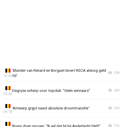
'Blunder van Renard en Borguet levert RSCA alsnog geld
298
op'
10:03
Degryse scherp voor topclub: "Géén winnaars"
280
09:38
'Antwerp grijpt naast absolute droomtransfer'
299
09:18
Bruno doet oproep: "Ik wil dat hij bij Anderlecht blijft"
725