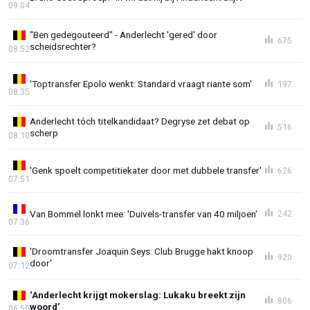
09:04
"Ben gedegouteerd" - Anderlecht 'gered' door
675
scheidsrechter?
08:52
'Toptransfer Epolo wenkt: Standard vraagt riante som'
197
08:35
Anderlecht tóch titelkandidaat? Degryse zet debat op
516
scherp
08:10
'Genk spoelt competitiekater door met dubbele transfer'
626
07:51
Van Bommel lonkt mee: 'Duivels-transfer van 40 miljoen'
242
07:36
'Droomtransfer Joaquin Seys: Club Brugge hakt knoop
920
door'
07:12
‘Anderlecht krijgt mokerslag: Lukaku breekt zijn
806
woord’
06:50