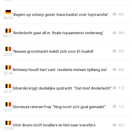
'Bayern op scherp gezet: Kane beslist over toptransfer'
389
06:34
'Anderlecht gaat all-in: finale topaanwinst onderweg'
884
06:11
'Nieuwe grootmacht meldt zich voor El Ouahdi'
205
23:55
Antwerp houdt hart vast: revelatie meteen tijdlang out
356
23:46
Sibierski krijgt duidelijke opdracht: "Dat mist Anderlecht"
510
23:27
Glorieuze rentree Frey: "Nog nooit zo'n goal gemaakt"
122
22:57
Vitor Bruno looft invallers en hint naar transfers
562
22:34