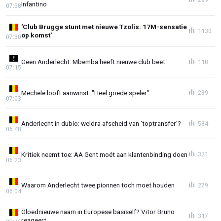
Infantino
07:58
'Club Brugge stunt met nieuwe Tzolis: 17M-sensatie
1130
op komst'
07:30
Geen Anderlecht: Mbemba heeft nieuwe club beet
118
07:15
Mechele looft aanwinst: "Heel goede speler"
289
07:03
Anderlecht in dubio: weldra afscheid van ‘toptransfer’?
584
06:48
Kritiek neemt toe: AA Gent moét aan klantenbinding doen
321
06:23
Waarom Anderlecht twee pionnen toch moet houden
279
06:04
Gloednieuwe naam in Europese basiself? Vitor Bruno
317
reageert