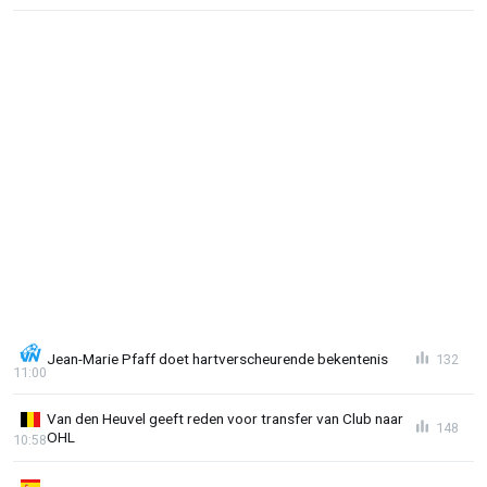
Jean-Marie Pfaff doet hartverscheurende bekentenis
132
11:00
Van den Heuvel geeft reden voor transfer van Club naar
148
OHL
10:58