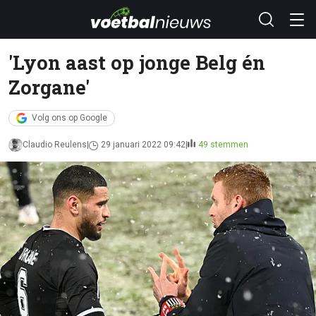
'Lyon aast op jonge Belg én
Zorgane'
Volg ons op Google
Claudio Reulens
29 januari 2022 09:42
49 stemmen