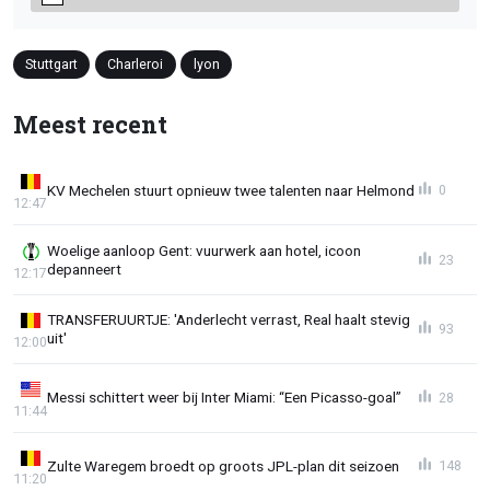
Stuttgart
Charleroi
lyon
Meest recent
KV Mechelen stuurt opnieuw twee talenten naar Helmond
0
12:47
Woelige aanloop Gent: vuurwerk aan hotel, icoon
23
depanneert
12:17
TRANSFERUURTJE: 'Anderlecht verrast, Real haalt stevig
93
uit'
12:00
Messi schittert weer bij Inter Miami: “Een Picasso-goal”
28
11:44
Zulte Waregem broedt op groots JPL-plan dit seizoen
148
11:20