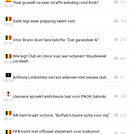
'Real gruwelt na zeer straffe wending rond Rodri'
177
10:44
Genk legt weer piepjong talent vast
159
10:23
Vitor Bruno doet fans belofte: "Dat garandeer ik"
273
09:30
Wie legt Club en Union vuur aan schenen? Boudeweel
431
oordeelt
08:46
Anthony Limbombe verrast iedereen met nieuwe club
77
08:38
Llansana spreekt ambitieuze taal voor PAOK Saloniki
244
08:21
AA Gent kraait victorie: "Buffalo's beste optie voor mij"
223
08:00
FIFA komt met officieel statement over toekomst
299