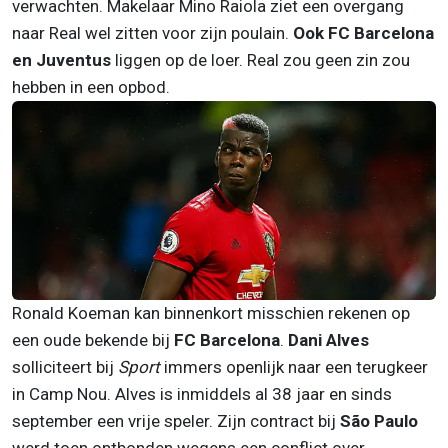
verwachten. Makelaar Mino Raiola ziet een overgang
naar Real wel zitten voor zijn poulain.
Ook FC Barcelona
en Juventus
liggen op de loer. Real zou geen zin zou
hebben in een opbod.
Ronald Koeman kan binnenkort misschien rekenen op
een oude bekende bij
FC Barcelona
.
Dani Alves
solliciteert bij
Sport
immers openlijk naar een terugkeer
in Camp Nou. Alves is inmiddels al 38 jaar en sinds
september een vrije speler. Zijn contract bij
São Paulo
werd toen ontbonden wegens een conflict over