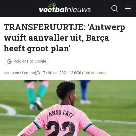
TRANSFERUURTJE: 'Antwerp
wuift aanvaller uit, Barça
heeft groot plan'
Volg ons op Google
Lorenz Lomme
17 oktober 2021 12:00
166 stemmen