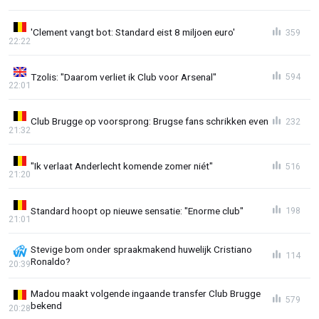
'Clement vangt bot: Standard eist 8 miljoen euro'
359
22:22
Tzolis: "Daarom verliet ik Club voor Arsenal"
594
22:01
Club Brugge op voorsprong: Brugse fans schrikken even
232
21:32
"Ik verlaat Anderlecht komende zomer niét"
516
21:20
Standard hoopt op nieuwe sensatie: "Enorme club"
198
21:01
Stevige bom onder spraakmakend huwelijk Cristiano
114
Ronaldo?
20:39
Madou maakt volgende ingaande transfer Club Brugge
579
bekend
20:28