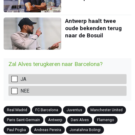
Antwerp haalt twee
oude bekenden terug
naar de Bosuil
Zal Alves terugkeren naar Barcelona?
JA
NEE
Real Madrid
FC Barcelona
Juventus
Manchester United
Paris Saint-Germain
Antwerp
Dani Alves
Flamengo
Paul Pogba
Andreas Pereira
Jonatahna Bolingi