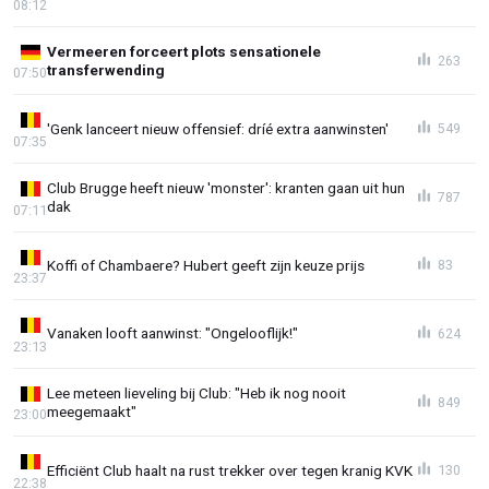
08:12
Vermeeren forceert plots sensationele
263
transferwending
07:50
'Genk lanceert nieuw offensief: dríé extra aanwinsten'
549
07:35
Club Brugge heeft nieuw 'monster': kranten gaan uit hun
787
dak
07:11
Koffi of Chambaere? Hubert geeft zijn keuze prijs
83
23:37
Vanaken looft aanwinst: "Ongelooflijk!"
624
23:13
Lee meteen lieveling bij Club: "Heb ik nog nooit
849
meegemaakt"
23:00
Efficiënt Club haalt na rust trekker over tegen kranig KVK
130
22:38