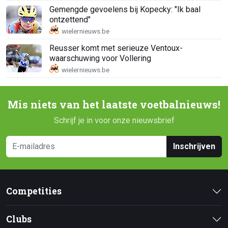
Gemengde gevoelens bij Kopecky: "Ik baal
ontzettend"
Reusser komt met serieuze Ventoux-
waarschuwing voor Vollering
Mis niets van het laatste voetbalnieuws!
Schrijf je in voor onze nieuwsbrief
Inschrijven
Competities
Clubs