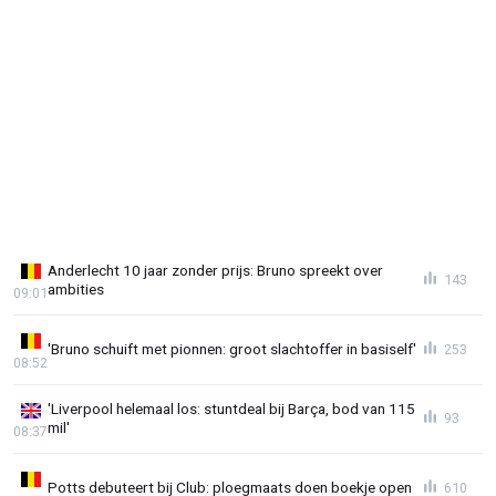
Anderlecht 10 jaar zonder prijs: Bruno spreekt over
143
ambities
09:01
'Bruno schuift met pionnen: groot slachtoffer in basiself'
253
08:52
'Liverpool helemaal los: stuntdeal bij Barça, bod van 115
93
mil'
08:37
Potts debuteert bij Club: ploegmaats doen boekje open
610