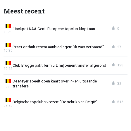
Meest recent
‘Jackpot KAA Gent: Europese topclub klopt aan’
0
10:53
Praet onthult resem aanbiedingen: “Ik was verbaasd”
27
10:35
Club Brugge pakt ferm uit: miljoenentransfer afgerond
128
10:15
De Meyer speelt open kaart over in- en uitgaande
32
transfers
09:38
Belgische topclubs vrezen: "De schrik van België"
516
09:20