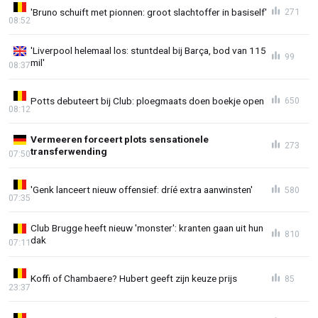
'Bruno schuift met pionnen: groot slachtoffer in basiself'
271
08:52
'Liverpool helemaal los: stuntdeal bij Barça, bod van 115
99
mil'
08:37
Potts debuteert bij Club: ploegmaats doen boekje open
650
08:12
Vermeeren forceert plots sensationele
273
transferwending
07:50
'Genk lanceert nieuw offensief: dríé extra aanwinsten'
580
07:35
Club Brugge heeft nieuw 'monster': kranten gaan uit hun
810
dak
07:11
Koffi of Chambaere? Hubert geeft zijn keuze prijs
85
23:37