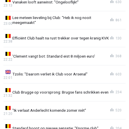
Vanaken looft aanwinst: "Ongelooflijk!"
630
23:13
Lee meteen lieveling bij Club: "Heb ik nog nooit
861
meegemaakt"
23:00
Efficiënt Club haalt na rust trekker over tegen kranig KVK
130
22:38
'Clement vangt bot: Standard eist 8 miljoen euro'
368
22:22
Tzolis: "Daarom verliet ik Club voor Arsenal"
603
22:01
Club Brugge op voorsprong: Brugse fans schrikken even
234
21:32
"Ik verlaat Anderlecht komende zomer niét"
520
21:20
Standard hoopt op nieuwe sensatie: "Enorme club"
204