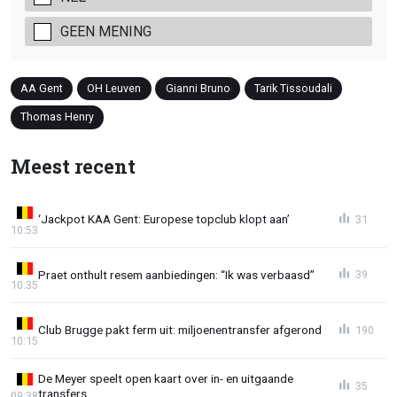
GEEN MENING
AA Gent
OH Leuven
Gianni Bruno
Tarik Tissoudali
Thomas Henry
Meest recent
‘Jackpot KAA Gent: Europese topclub klopt aan’
31
10:53
Praet onthult resem aanbiedingen: “Ik was verbaasd”
39
10:35
Club Brugge pakt ferm uit: miljoenentransfer afgerond
190
10:15
De Meyer speelt open kaart over in- en uitgaande
35
transfers
09:38