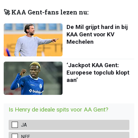
🚀 KAA Gent-fans lezen nu:
De Mil grijpt hard in bij
KAA Gent voor KV
Mechelen
‘Jackpot KAA Gent:
Europese topclub klopt
aan’
Is Henry de ideale spits voor AA Gent?
JA
NEE