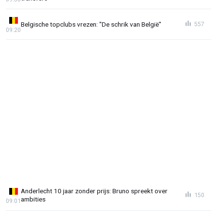
Belgische topclubs vrezen: "De schrik van België"
557
09:20
Anderlecht 10 jaar zonder prijs: Bruno spreekt over
150
ambities
09:01