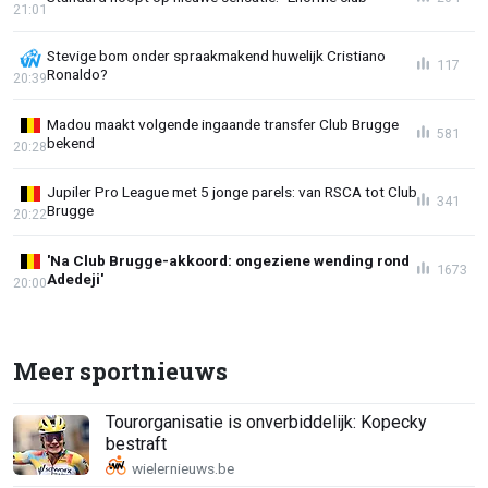
21:01
Stevige bom onder spraakmakend huwelijk Cristiano
117
Ronaldo?
20:39
Madou maakt volgende ingaande transfer Club Brugge
581
bekend
20:28
Jupiler Pro League met 5 jonge parels: van RSCA tot Club
341
Brugge
20:22
'Na Club Brugge-akkoord: ongeziene wending rond
1673
Adedeji'
20:00
Meer sportnieuws
Tourorganisatie is onverbiddelijk: Kopecky
bestraft