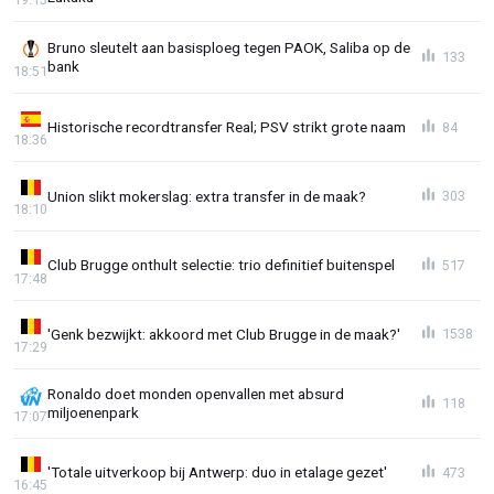
Bruno sleutelt aan basisploeg tegen PAOK, Saliba op de
133
bank
18:51
Historische recordtransfer Real; PSV strikt grote naam
84
18:36
Union slikt mokerslag: extra transfer in de maak?
303
18:10
Club Brugge onthult selectie: trio definitief buitenspel
517
17:48
'Genk bezwijkt: akkoord met Club Brugge in de maak?'
1538
17:29
Ronaldo doet monden openvallen met absurd
118
miljoenenpark
17:07
'Totale uitverkoop bij Antwerp: duo in etalage gezet'
473
16:45