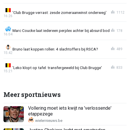
'Club Brugge verrast: zesde zomeraanwinst onderweg'
1112
16:26
Marc Coucke laat iedereen perplex achter bij absurd bod
178
16:04
Bruno laat koppen rollen: 4 slachtoffers bij RSCA?
489
15:42
'Leko klopt op tafel: transfergeweld bij Club Brugge'
833
15:21
Meer sportnieuws
Vollering moet iets kwijt na 'verlossende'
etappezege