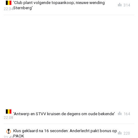
'Club plant volgende topaankoop; nieuwe wending
314
Sternberg'
22:34
'Antwerp en STVV kruisen de degens om oude bekende'
164
22:08
Klus geklaard na 16 seconden: Anderlecht pakt bonus op
220
PAOK
21:43