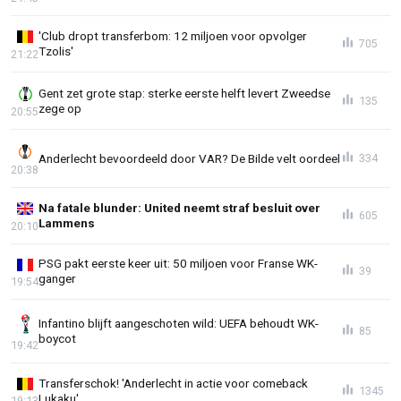
'Club dropt transferbom: 12 miljoen voor opvolger
705
Tzolis'
21:22
Gent zet grote stap: sterke eerste helft levert Zweedse
135
zege op
20:55
Anderlecht bevoordeeld door VAR? De Bilde velt oordeel
334
20:38
Na fatale blunder: United neemt straf besluit over
605
Lammens
20:10
PSG pakt eerste keer uit: 50 miljoen voor Franse WK-
39
ganger
19:54
Infantino blijft aangeschoten wild: UEFA behoudt WK-
85
boycot
19:42
Transferschok! 'Anderlecht in actie voor comeback
1345
Lukaku'
19:13