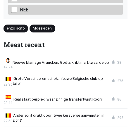
NEE
enzo scifo
Moeskroen
Meest recent
Nieuwe blamage Vrancken; Godts krikt marktwaarde op
38
23:52
'Grote Verschaeren-schok: nieuwe Belgische club op
275
tafel'
23:36
'Real staat perplex: waanzinnige transfertwist Rodri'
86
23:11
'Anderlecht drukt door: twee kersverse aanwinsten in
298
zicht'
22:53