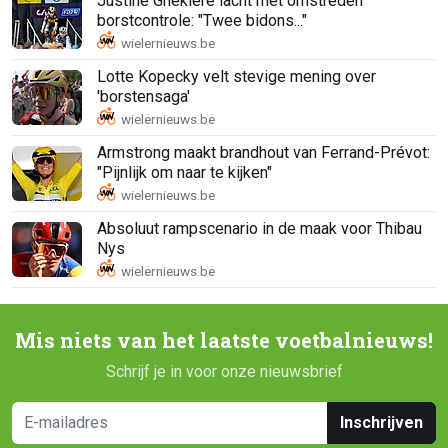
Justine Ghekiere lacht met omstreden
borstcontrole: "Twee bidons..."
Lotte Kopecky velt stevige mening over
'borstensaga'
Armstrong maakt brandhout van Ferrand-Prévot:
"Pijnlijk om naar te kijken"
Absoluut rampscenario in de maak voor Thibau
Nys
Mis niets van het laatste voetbalnieuws!
Schrijf je in voor onze nieuwsbrief
Inschrijven