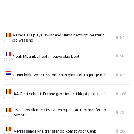
Vamos a la playa: swingend Union bezorgt Westerlo
54
bolwassing
22:40
Noah Mbamba heeft nieuwe club beet
58
22:29
Crisis lonkt voor PSV ondanks glansrol 18-jarige Belg
67
22:05
'AA Gent schrikt: Franse grootmacht klopt plots aan'
108
21:45
Twee opvallende afwezigen bij Union: toptransfer op
73
komst?
21:17
'Verrassende knaltransfer op komst voor Genk'
204