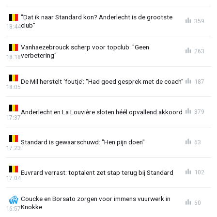
"Dat ik naar Standard kon? Anderlecht is de grootste
359
club"
18:44
Vanhaezebrouck scherp voor topclub: "Geen
263
verbetering"
18:18
De Mil herstelt ‘foutje’: "Had goed gesprek met de coach"
187
18:05
Anderlecht en La Louvière sloten héél opvallend akkoord
379
17:37
Standard is gewaarschuwd: "Hen pijn doen"
63
17:23
Euvrard verrast: toptalent zet stap terug bij Standard
102
17:04
Coucke en Borsato zorgen voor immens vuurwerk in
60
Knokke
16:57