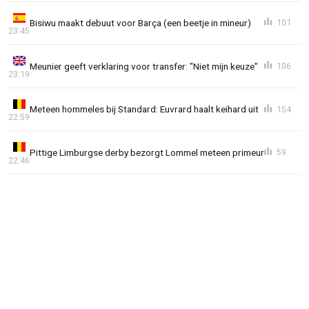
Bisiwu maakt debuut voor Barça (een beetje in mineur)
101
23:45
Meunier geeft verklaring voor transfer: "Niet mijn keuze"
106
23:19
Meteen hommeles bij Standard: Euvrard haalt keihard uit
154
22:59
Pittige Limburgse derby bezorgt Lommel meteen primeur
59
22:46