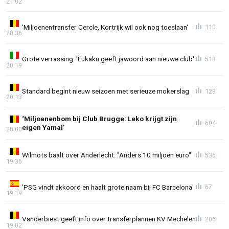
21:02
'Miljoenentransfer Cercle, Kortrijk wil ook nog toeslaan'
110
20:36
Grote verrassing: 'Lukaku geeft jawoord aan nieuwe club'
518
20:19
Standard begint nieuw seizoen met serieuze mokerslag
128
20:13
‘Miljoenenbom bij Club Brugge: Leko krijgt zijn
604
eigen Yamal’
20:00
Wilmots baalt over Anderlecht: "Anders 10 miljoen euro"
536
19:36
'PSG vindt akkoord en haalt grote naam bij FC Barcelona'
67
19:19
Vanderbiest geeft info over transferplannen KV Mechelen
206
19:02