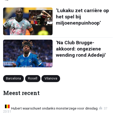
‘Lukaku zet carrière op
het spel bij
miljoenenpuinhoop’
'Na Club Brugge-
akkoord: ongeziene
wending rond Adedeji'
Barcelona
Rosell
Vilanova
Meest recent
Hubert waarschuwt ondanks monsterzege voor dinsdag
37
23:51