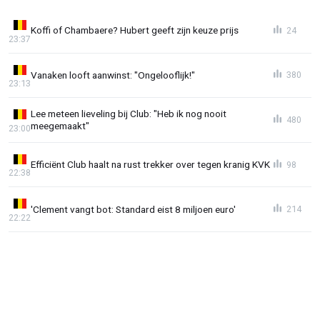
Koffi of Chambaere? Hubert geeft zijn keuze prijs
24
23:37
Vanaken looft aanwinst: "Ongelooflijk!"
380
23:13
Lee meteen lieveling bij Club: "Heb ik nog nooit
480
meegemaakt"
23:00
Efficiënt Club haalt na rust trekker over tegen kranig KVK
98
22:38
'Clement vangt bot: Standard eist 8 miljoen euro'
214
22:22