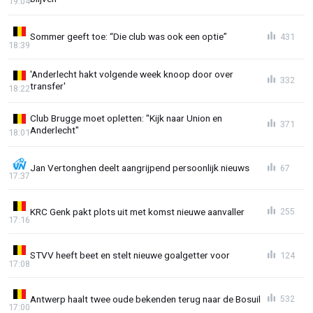
19:04
Sommer geeft toe: “Die club was ook een optie”
431
18:39
'Anderlecht hakt volgende week knoop door over
332
transfer'
18:22
Club Brugge moet opletten: "Kijk naar Union en
371
Anderlecht"
18:01
Jan Vertonghen deelt aangrijpend persoonlijk nieuws
67
17:37
KRC Genk pakt plots uit met komst nieuwe aanvaller
255
17:16
STVV heeft beet en stelt nieuwe goalgetter voor
124
17:08
Antwerp haalt twee oude bekenden terug naar de Bosuil
532
17:00