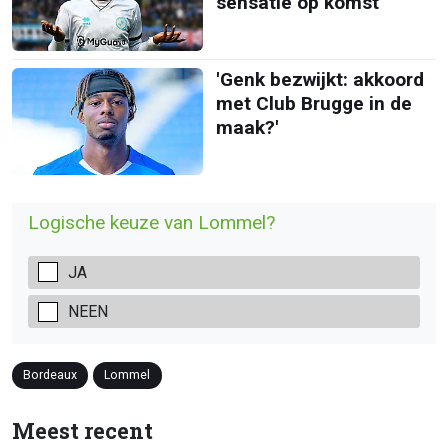
sensatie op komst'
'Genk bezwijkt: akkoord
met Club Brugge in de
maak?'
Logische keuze van Lommel?
JA
NEEN
Bordeaux
Lommel
Meest recent