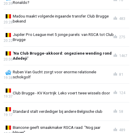
Ronaldo?
20:39
Madou maakt volgende ingaande transfer Club Brugge
483
bekend
20:28
Jupiler Pro League met 5 jonge parels: van RSCA tot Club
275
Brugge
20:22
'Na Club Brugge-akkoord: ongeziene wending rond
1467
Adedeji'
20:00
Ruben Van Gucht zorgt voor enorme relationele
81
schokgolf
19:38
Club Brugge - KV Kortrijk: Leko voert twee wissels door
124
19:37
Standard stalt verdediger bij andere Belgische club
58
19:17
Biancone geeft smaakmaker RSCA raad: "Nog jaar
489
blijven"