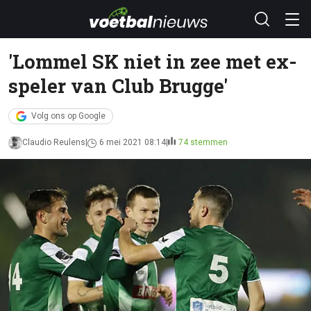
'Lommel SK niet in zee met ex-
speler van Club Brugge'
Volg ons op Google
Claudio Reulens
6 mei 2021 08:14
74 stemmen