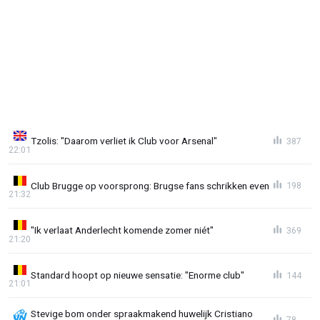
Tzolis: "Daarom verliet ik Club voor Arsenal"
387
22:01
Club Brugge op voorsprong: Brugse fans schrikken even
198
21:32
"Ik verlaat Anderlecht komende zomer niét"
369
21:20
Standard hoopt op nieuwe sensatie: "Enorme club"
144
21:01
Stevige bom onder spraakmakend huwelijk Cristiano
78