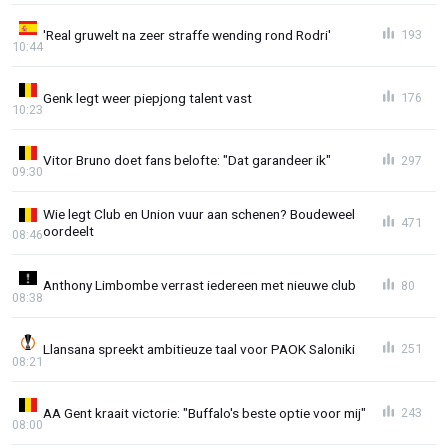
'Real gruwelt na zeer straffe wending rond Rodri'
193
10:44
Genk legt weer piepjong talent vast
176
10:23
Vitor Bruno doet fans belofte: "Dat garandeer ik"
297
09:30
Wie legt Club en Union vuur aan schenen? Boudeweel
471
oordeelt
08:46
Anthony Limbombe verrast iedereen met nieuwe club
80
08:38
Llansana spreekt ambitieuze taal voor PAOK Saloniki
251
08:21
AA Gent kraait victorie: "Buffalo's beste optie voor mij"
243
08:00