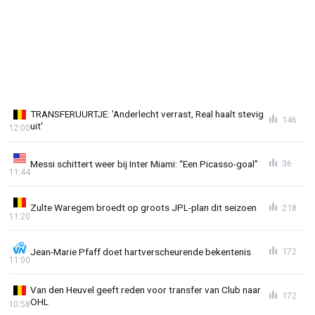
TRANSFERUURTJE: 'Anderlecht verrast, Real haalt stevig
146
uit'
12:00
Messi schittert weer bij Inter Miami: “Een Picasso-goal”
36
11:44
Zulte Waregem broedt op groots JPL-plan dit seizoen
218
11:20
Jean-Marie Pfaff doet hartverscheurende bekentenis
172
11:00
Van den Heuvel geeft reden voor transfer van Club naar
172
OHL
10:58