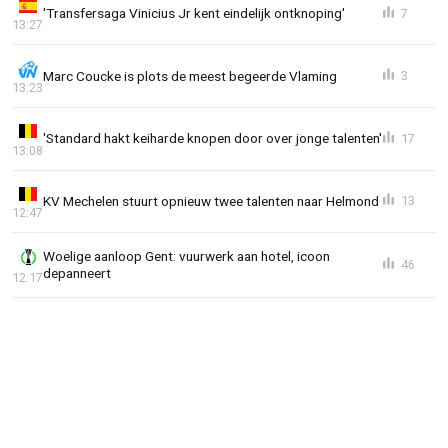
'Transfersaga Vinicius Jr kent eindelijk ontknoping'
7
13:27
Marc Coucke is plots de meest begeerde Vlaming
3
13:23
'Standard hakt keiharde knopen door over jonge talenten'
17
13:08
KV Mechelen stuurt opnieuw twee talenten naar Helmond
13
12:47
Woelige aanloop Gent: vuurwerk aan hotel, icoon
46
depanneert
12:17