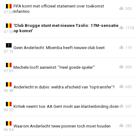
FIFA komt met officieel statement over toekomst
305
Infantino
07:58
'Club Brugge stunt met nieuwe Tzolis: 17M-sensatie
1178
op komst'
07:30
Geen Anderlecht: Mbemba heeft nieuwe club beet
119
07:15
Mechele looft aanwinst: "Heel goede speler"
305
07:03
Anderlecht in dubio: weldra afscheid van ‘toptransfer’?
605
06:48
Kritiek neemt toe: AA Gent moét aan klantenbinding doen
337
06:23
Waarom Anderlecht twee pionnen toch moet houden
282
06:04