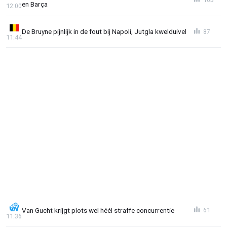
en Barça
12:00
De Bruyne pijnlijk in de fout bij Napoli, Jutgla kwelduivel
87
11:44
Van Gucht krijgt plots wel héél straffe concurrentie
61
11:36