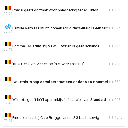
Charai geeft oorzaak voor pandoering tegen Union
161
09:04
Familie Verhulst stunt: comeback Alderweireld is een feit
326
08:54
Lommel SK 'stunt' bij STVV: "Afzien is geen schande"
118
08:43
'KRC Genk zet zinnen op ‘nieuwe Karetsas''
211
08:22
Courtois-soap escaleert meteen onder Van Bommel
776
08:00
Wilmots geeft héél open inkijk in financiën van Standard
268
07:46
Einde verhaal bij Club Brugge: Union SG baalt stevig
1343
07:23