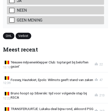
JA
NEEN
GEEN MENING
OHL
Verbist
Meest recent
'Nieuwe miljoenenklepper Club: toptarget bij beloften
22
gezet'
13:10
Fossey, Hautekiet, Epolo: Wilmots geeft stand van zaken
47
12:39
Bruno hoopt op Sibierski: tijd voor volgende stap bij
213
RSCA
12:22
TRANSFERUURTJE: Lukaku-deal bijna rond, akkoord PSG
163