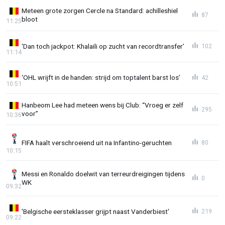
Meteen grote zorgen Cercle na Standard: achilleshiel
87
bloot
11:25
‘Dan toch jackpot: Khalaili op zucht van recordtransfer’
102
11:14
‘OHL wrijft in de handen: strijd om toptalent barst los’
42
10:51
Hanbeom Lee had meteen wens bij Club: “Vroeg er zelf
295
voor”
10:36
FIFA haalt verschroeiend uit na Infantino-geruchten
80
10:15
Messi en Ronaldo doelwit van terreurdreigingen tijdens
0
WK
09:32
'Belgische eersteklasser grijpt naast Vanderbiest'
219
09:22