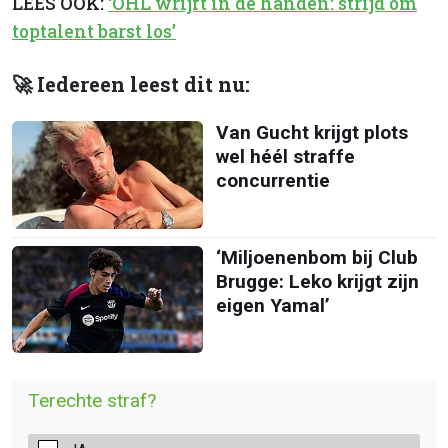
LEES OOK:
‘OHL wrijft in de handen: strijd om
toptalent barst los’
🚀 Iedereen leest dit nu:
Van Gucht krijgt plots
wel héél straffe
concurrentie
‘Miljoenenbom bij Club
Brugge: Leko krijgt zijn
eigen Yamal’
Terechte straf?