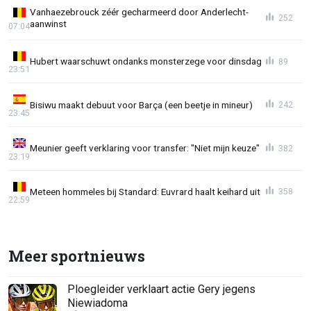
Vanhaezebrouck zéér gecharmeerd door Anderlecht-
252
aanwinst
07:04
Hubert waarschuwt ondanks monsterzege voor dinsdag
89
23:51
Bisiwu maakt debuut voor Barça (een beetje in mineur)
242
23:45
Meunier geeft verklaring voor transfer: "Niet mijn keuze"
382
23:19
Meteen hommeles bij Standard: Euvrard haalt keihard uit
358
22:59
Meer sportnieuws
Ploegleider verklaart actie Gery jegens
Niewiadoma