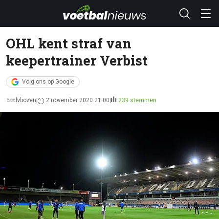
OHL kent straf van
keepertrainer Verbist
Volg ons op Google
lvboven
2 november 2020 21:00
239 stemmen