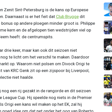
 Zenit Sint-Petersburg is de kans op Europese
. Daarnaast is er het feit dat
Club Brugge
dit
e bonus op andere ploegen minder groot is. Philippe
me kern en de afgelopen tien wedstrijden viel op
bleem heeft: de centrumspits.
 drie keer, maar kan ook dit seizoen niet
nog te licht om het verschil te maken. Daardoor
markt op. Waarom niet polsen om Divock Origi te
van KRC Genk zit op een zijspoor bij Liverpool,
lectie niet haalde.
 nog een rij gezakt in de rangorde en dit seizoen
de League Cup. Hij speelde nog niets in de Premier
 Origi een kans wil maken op het EK, zal hij
n goed idee om dat net onder het oog van Roberto