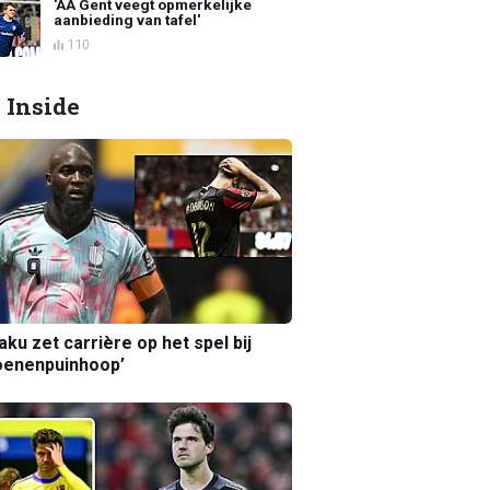
'AA Gent veegt opmerkelijke
aanbieding van tafel'
110
 Inside
aku zet carrière op het spel bij
oenenpuinhoop’