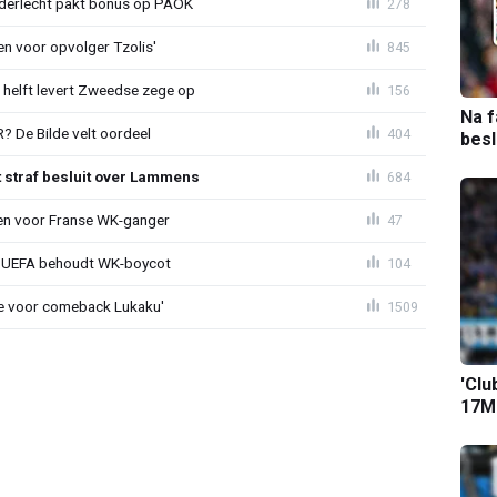
nderlecht pakt bonus op PAOK
278
en voor opvolger Tzolis'
845
e helft levert Zweedse zege op
156
Na f
 De Bilde velt oordeel
404
bes
t straf besluit over Lammens
684
oen voor Franse WK-ganger
47
ld: UEFA behoudt WK-boycot
104
tie voor comeback Lukaku'
1509
'Clu
17M-