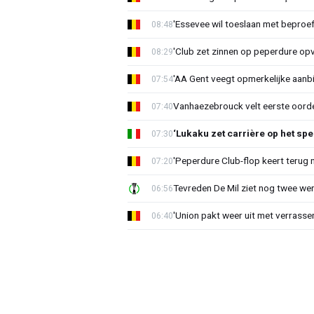
'Essevee wil toeslaan met beproef
08:48
'Club zet zinnen op peperdure opv
08:29
'AA Gent veegt opmerkelijke aanbi
07:54
Vanhaezebrouck velt eerste oorde
07:40
‘Lukaku zet carrière op het spe
07:30
'Peperdure Club-flop keert terug 
07:20
Tevreden De Mil ziet nog twee we
06:56
'Union pakt weer uit met verrasse
06:40