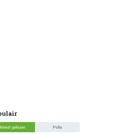
pulair
Meest gelezen
Polls