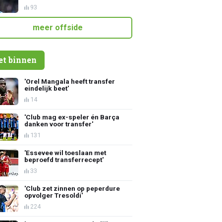
93
meer offside
et binnen
'Orel Mangala heeft transfer
eindelijk beet'
14
'Club mag ex-speler én Barça
danken voor transfer'
131
'Essevee wil toeslaan met
beproefd transferrecept'
33
'Club zet zinnen op peperdure
opvolger Tresoldi'
224