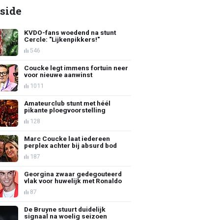
side
KVDO-fans woedend na stunt
Cercle: "Lijkenpikkers!"
546
Coucke legt immens fortuin neer
voor nieuwe aanwinst
1011
Amateurclub stunt met héél
pikante ploegvoorstelling
128
Marc Coucke laat iedereen
perplex achter bij absurd bod
187
Georgina zwaar gedegouteerd
vlak voor huwelijk met Ronaldo
87
De Bruyne stuurt duidelijk
signaal na woelig seizoen