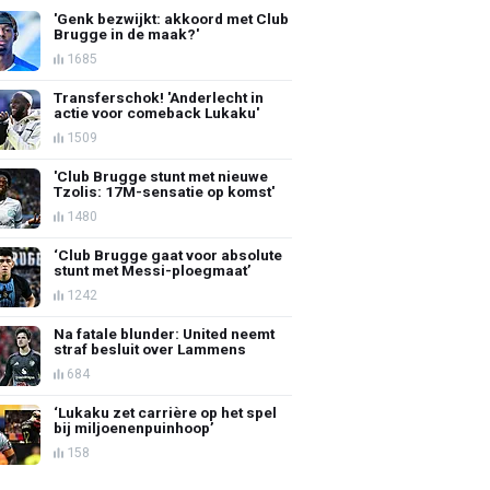
'Genk bezwijkt: akkoord met Club
Brugge in de maak?'
1685
Transferschok! 'Anderlecht in
actie voor comeback Lukaku'
1509
'Club Brugge stunt met nieuwe
Tzolis: 17M-sensatie op komst'
1480
‘Club Brugge gaat voor absolute
stunt met Messi-ploegmaat’
1242
Na fatale blunder: United neemt
straf besluit over Lammens
684
‘Lukaku zet carrière op het spel
bij miljoenenpuinhoop’
158