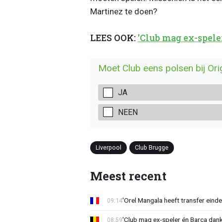
Martinez te doen?
LEES OOK:
'Club mag ex-spele
Moet Club eens polsen bij Ori
JA
NEEN
Liverpool
Club Brugge
Meest recent
'Orel Mangala heeft transfer eindel
09:14
'Club mag ex-speler én Barça dank
08:59