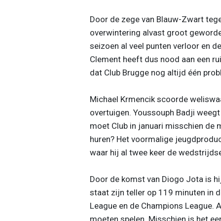
Door de zege van Blauw-Zwart tegen
overwintering alvast groot geworden
seizoen al veel punten verloor en d
Clement heeft dus nood aan een rui
dat Club Brugge nog altijd één pro
Michael Krmencik scoorde weliswaar
overtuigen. Youssouph Badji weegt 
moet Club in januari misschien de 
huren? Het voormalige jeugdproduct 
waar hij al twee keer de wedstrijdse
Door de komst van Diogo Jota is hij
staat zijn teller op 119 minuten in 
League en de Champions League. Als
moeten spelen. Misschien is het ee