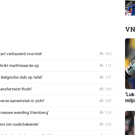
VN
tart verbazend voorstel
433
krikt marktwaarde op
119
Belgische club op tafel'
747
ransfertwist Rodri'
200
‘Luk
milj
erse aanwinsten in zicht'
569
 nieuwe wending Sternberg'
529
ens om oude bekende'
242