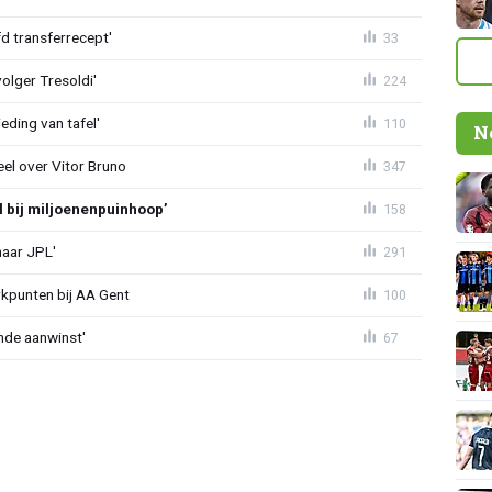
d transferrecept'
33
olger Tresoldi'
224
eding van tafel'
110
N
el over Vitor Bruno
347
l bij miljoenenpuinhoop’
158
naar JPL'
291
rkpunten bij AA Gent
100
nde aanwinst'
67