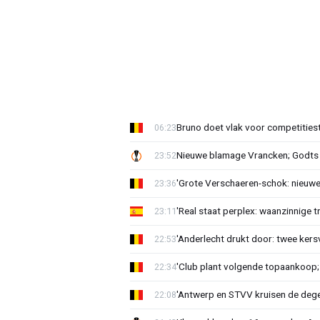
Bruno doet vlak voor competities
06:23
Nieuwe blamage Vrancken; Godts 
23:52
'Grote Verschaeren-schok: nieuwe 
23:36
'Real staat perplex: waanzinnige t
23:11
'Anderlecht drukt door: twee kersv
22:53
'Club plant volgende topaankoop;
22:34
'Antwerp en STVV kruisen de deg
22:08