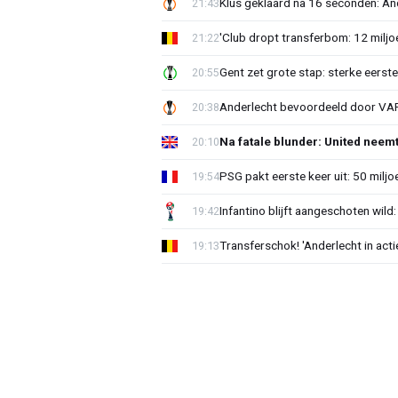
Klus geklaard na 16 seconden: A
21:43
'Club dropt transferbom: 12 miljo
21:22
Gent zet grote stap: sterke eerst
20:55
Anderlecht bevoordeeld door VAR?
20:38
Na fatale blunder: United neem
20:10
PSG pakt eerste keer uit: 50 milj
19:54
Infantino blijft aangeschoten wi
19:42
Transferschok! 'Anderlecht in ac
19:13