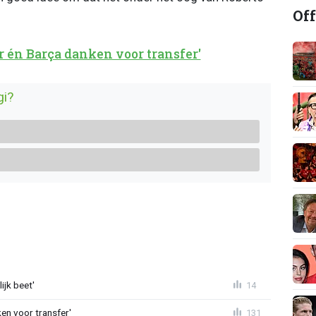
Off
r én Barça danken voor transfer'
gi?
ijk beet'
14
en voor transfer'
131