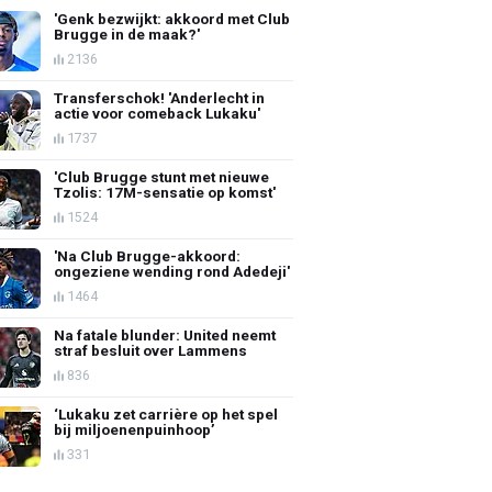
'Genk bezwijkt: akkoord met Club
Brugge in de maak?'
2136
Transferschok! 'Anderlecht in
actie voor comeback Lukaku'
1737
'Club Brugge stunt met nieuwe
Tzolis: 17M-sensatie op komst'
1524
'Na Club Brugge-akkoord:
ongeziene wending rond Adedeji'
1464
Na fatale blunder: United neemt
straf besluit over Lammens
836
‘Lukaku zet carrière op het spel
bij miljoenenpuinhoop’
331