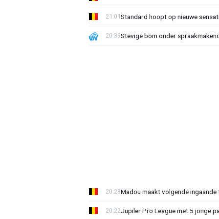
Standard hoopt op nieuwe sensati
21:01
Stevige bom onder spraakmakend 
20:39
Madou maakt volgende ingaande t
20:28
Jupiler Pro League met 5 jonge p
20:22