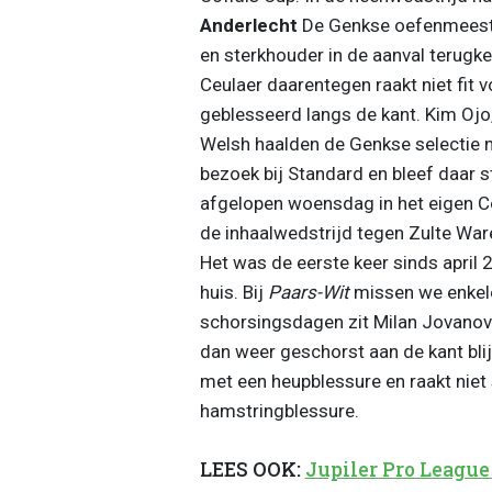
Anderlecht
De Genkse oefenmeester
en sterkhouder in de aanval terugke
Ceulaer daarentegen raakt niet fit v
geblesseerd langs de kant. Kim Ojo
Welsh haalden de Genkse selectie n
bezoek bij Standard en bleef daar s
afgelopen woensdag in het eigen C
de inhaalwedstrijd tegen Zulte Wa
Het was de eerste keer sinds april 
huis. Bij
Paars-Wit
missen we enkele
schorsingsdagen zit Milan Jovanovi
dan weer geschorst aan de kant bli
met een heupblessure en raakt niet
hamstringblessure.
LEES OOK:
Jupiler Pro League