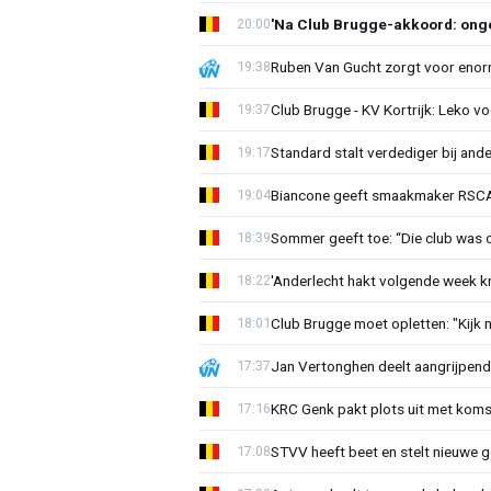
'Na Club Brugge-akkoord: onge
20:00
Ruben Van Gucht zorgt voor enorm
19:38
Club Brugge - KV Kortrijk: Leko v
19:37
Standard stalt verdediger bij ande
19:17
Biancone geeft smaakmaker RSCA r
19:04
Sommer geeft toe: “Die club was 
18:39
'Anderlecht hakt volgende week k
18:22
Club Brugge moet opletten: "Kijk 
18:01
Jan Vertonghen deelt aangrijpend
17:37
KRC Genk pakt plots uit met koms
17:16
STVV heeft beet en stelt nieuwe g
17:08