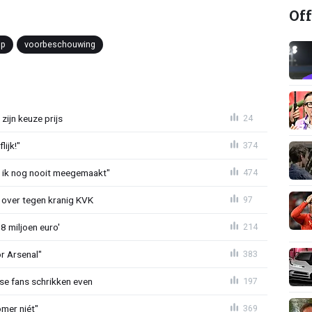
Off
up
voorbeschouwing
zijn keuze prijs
24
ijk!"
374
eb ik nog nooit meegemaakt"
474
er over tegen kranig KVK
97
8 miljoen euro'
214
or Arsenal"
383
se fans schrikken even
197
mer niét"
369