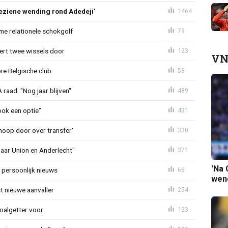
ziene wending rond Adedeji'
1464
e relationele schokgolf
79
oert twee wissels door
123
VN
re Belgische club
58
aad: "Nog jaar blijven"
489
ook een optie”
431
noop door over transfer'
330
naar Union en Anderlecht"
371
'Na 
 persoonlijk nieuws
66
wend
t nieuwe aanvaller
254
oalgetter voor
123