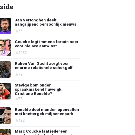
side
Jan Vertonghen deelt
aangrijpend persoonlijk nieuws
66
Coucke legt immens fortuin neer
voor nieuwe aanwinst
1032
Ruben Van Gucht zorgt voor
enorme relationele schokgolf
79
Stevige bom onder
spraakmakend huwelijk
Cristiano Ronaldo?
78
Ronaldo doet monden openvallen
met knettergek miljoenenpark
132
Marc Coucke laat iedereen