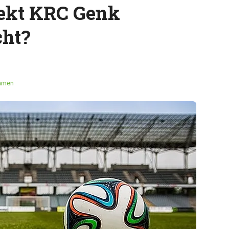
rekt KRC Genk
cht?
mmen