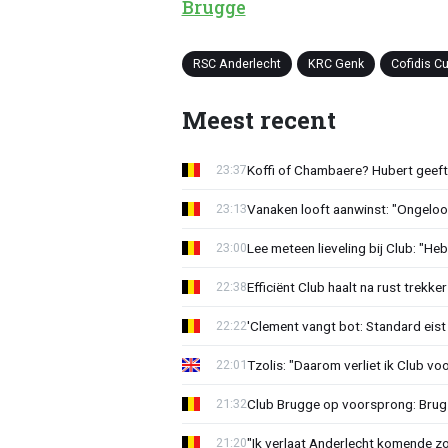
Brugge
RSC Anderlecht
KRC Genk
Cofidis C
Meest recent
Koffi of Chambaere? Hubert geeft 
23:37
Vanaken looft aanwinst: "Ongeloofl
23:13
Lee meteen lieveling bij Club: "H
23:00
Efficiënt Club haalt na rust trekk
22:38
'Clement vangt bot: Standard eist 
22:22
Tzolis: "Daarom verliet ik Club vo
22:01
Club Brugge op voorsprong: Brug
21:32
"Ik verlaat Anderlecht komende zo
21:20