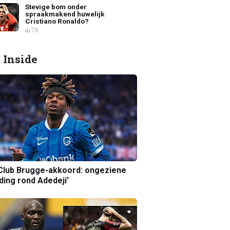
Stevige bom onder
spraakmakend huwelijk
Cristiano Ronaldo?
78
 Inside
Club Brugge-akkoord: ongeziene
ing rond Adedeji'