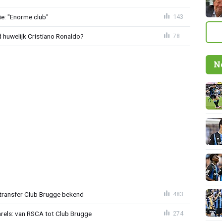
e: "Enorme club"
143
huwelijk Cristiano Ronaldo?
78
N
ransfer Club Brugge bekend
483
arels: van RSCA tot Club Brugge
274