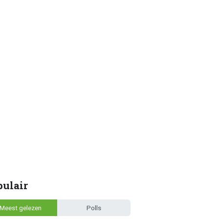
pulair
Meest gelezen
Polls