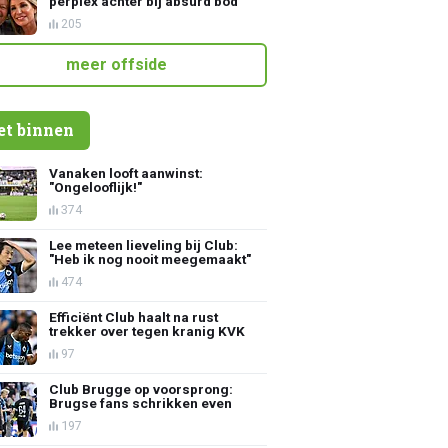
perplex achter bij absurd bod
205
meer offside
et binnen
Vanaken looft aanwinst:
"Ongelooflijk!"
374
Lee meteen lieveling bij Club:
"Heb ik nog nooit meegemaakt"
474
Efficiënt Club haalt na rust
trekker over tegen kranig KVK
97
Club Brugge op voorsprong:
Brugse fans schrikken even
197