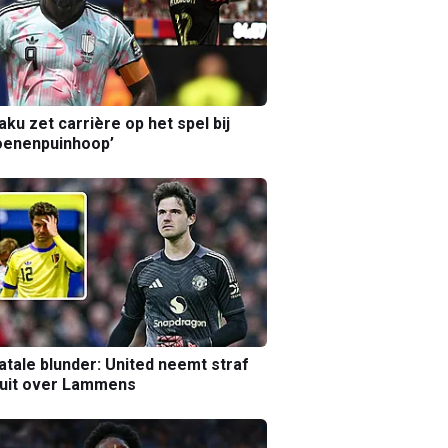
aku zet carrière op het spel bij
oenenpuinhoop’
atale blunder: United neemt straf
luit over Lammens