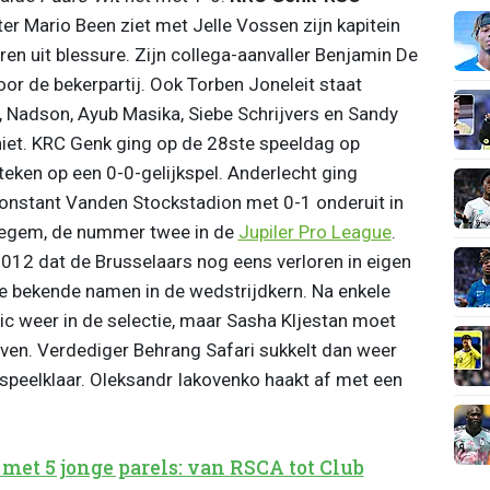
 Mario Been ziet met Jelle Vossen zijn kapitein
ren uit blessure. Zijn collega-aanvaller Benjamin De
oor de bekerpartij. Ook Torben Joneleit staat
, Nadson, Ayub Masika, Siebe Schrijvers en Sandy
iet. KRC Genk ging op de 28ste speeldag op
teken op een 0-0-gelijkspel. Anderlecht ging
onstant Vanden Stockstadion met 0-1 onderuit in
regem, de nummer twee in de
Jupiler Pro League
.
2012 dat de Brusselaars nog eens verloren in eigen
 bekende namen in de wedstrijdkern. Na enkele
c weer in de selectie, maar Sasha Kljestan moet
jven. Verdediger Behrang Safari sukkelt dan weer
 speelklaar. Oleksandr Iakovenko haakt af met een
 met 5 jonge parels: van RSCA tot Club