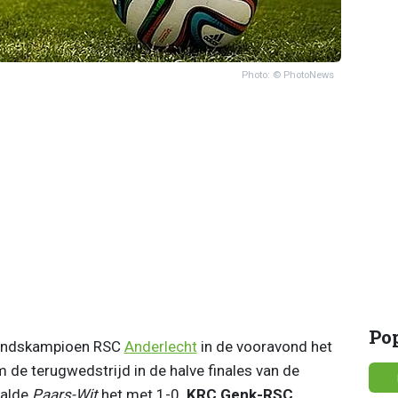
Photo: © PhotoNews
Po
landskampioen RSC
Anderlecht
in de vooravond het
 de terugwedstrijd in de halve finales van de
aalde
Paars-Wit
het met 1-0.
KRC Genk-RSC