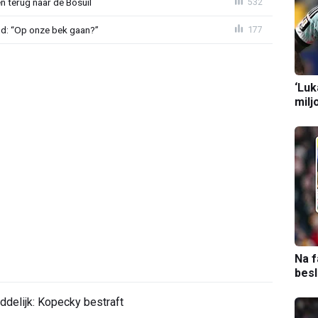
 terug naar de Bosuil
532
nd: “Op onze bek gaan?”
177
‘Luk
milj
Na f
bes
ddelijk: Kopecky bestraft