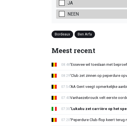
JA
NEEN
Bordeaux
Ben Arfa
Meest recent
'Essevee wil toeslaan met beproef
08:48
'Club zet zinnen op peperdure opv
08:29
'AA Gent veegt opmerkelijke aanbi
07:54
Vanhaezebrouck velt eerste oorde
07:40
‘Lukaku zet carrière op het spe
07:30
'Peperdure Club-flop keert terug 
07:20