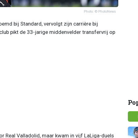
Photo: © PhotoNews
md bij Standard, vervolgt zijn carrière bij
lub pikt de 33-jarige middenvelder transfervrij op
Po
r Real Valladolid, maar kwam in vijf LaLiga-duels