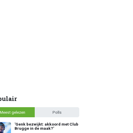
pulair
Meest gelezen
Polls
'Genk bezwijkt: akkoord met Club
Brugge in de maak?'