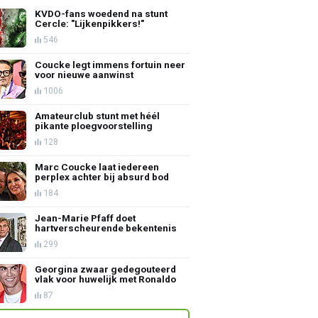
KVDO-fans woedend na stunt
Cercle: "Lijkenpikkers!"
546
Coucke legt immens fortuin neer
voor nieuwe aanwinst
1006
Amateurclub stunt met héél
pikante ploegvoorstelling
128
Marc Coucke laat iedereen
perplex achter bij absurd bod
184
Jean-Marie Pfaff doet
hartverscheurende bekentenis
299
Georgina zwaar gedegouteerd
vlak voor huwelijk met Ronaldo
87