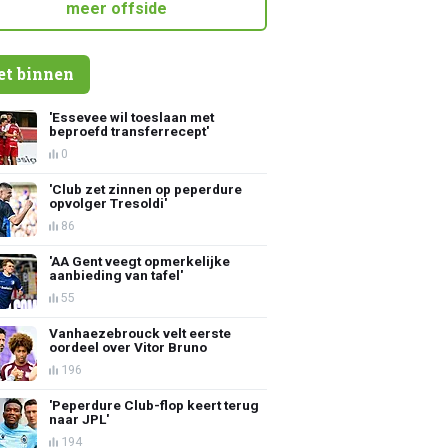
meer offside
et binnen
'Essevee wil toeslaan met
beproefd transferrecept'
0
'Club zet zinnen op peperdure
opvolger Tresoldi'
86
'AA Gent veegt opmerkelijke
aanbieding van tafel'
55
Vanhaezebrouck velt eerste
oordeel over Vitor Bruno
196
'Peperdure Club-flop keert terug
naar JPL'
194