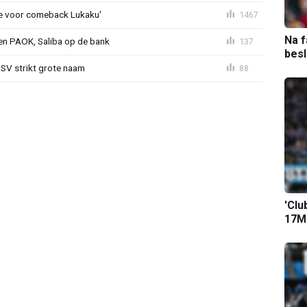
tie voor comeback Lukaku'
1467
Na f
gen PAOK, Saliba op de bank
137
bes
PSV strikt grote naam
88
'Clu
17M-