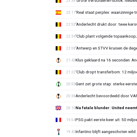
'Grote Verschaeren-schok: nieuwe 
23:36
'Real staat perplex: waanzinnige t
23:11
'Anderlecht drukt door: twee kersv
22:53
'Club plant volgende topaankoop;
22:34
'Antwerp en STVV kruisen de deg
22:08
Klus geklaard na 16 seconden: A
21:43
'Club dropt transferbom: 12 miljo
21:22
Gent zet grote stap: sterke eerst
20:55
Anderlecht bevoordeeld door VAR?
20:38
Na fatale blunder: United neem
20:10
PSG pakt eerste keer uit: 50 milj
19:54
Infantino blijft aangeschoten wi
19:42