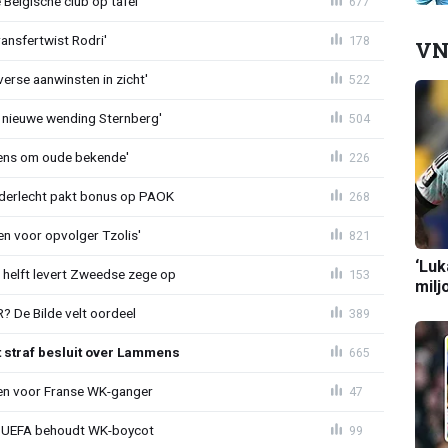
Belgische club op tafel'
677
ransfertwist Rodri'
178
VN
erse aanwinsten in zicht'
522
 nieuwe wending Sternberg'
504
ens om oude bekende'
226
nderlecht pakt bonus op PAOK
268
en voor opvolger Tzolis'
821
‘Luk
e helft levert Zweedse zege op
153
milj
 De Bilde velt oordeel
389
t straf besluit over Lammens
665
oen voor Franse WK-ganger
47
ld: UEFA behoudt WK-boycot
99