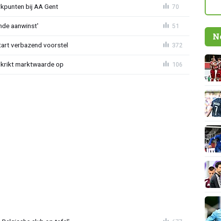
rkpunten bij AA Gent
70
nde aanwinst'
51
N
tart verbazend voorstel
372
krikt marktwaarde op
106