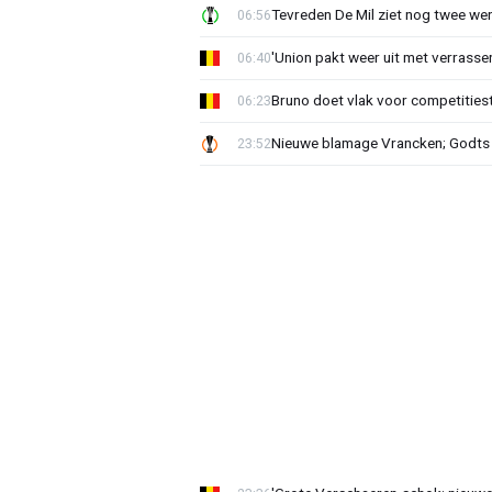
Tevreden De Mil ziet nog twee we
06:56
'Union pakt weer uit met verrasse
06:40
Bruno doet vlak voor competities
06:23
Nieuwe blamage Vrancken; Godts 
23:52