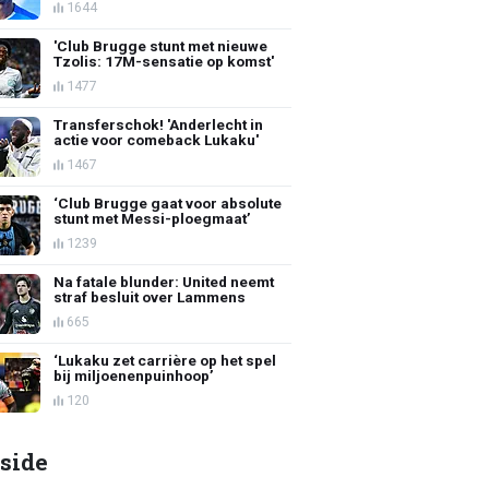
1644
'Club Brugge stunt met nieuwe
Tzolis: 17M-sensatie op komst'
1477
Transferschok! 'Anderlecht in
actie voor comeback Lukaku'
1467
‘Club Brugge gaat voor absolute
stunt met Messi-ploegmaat’
1239
Na fatale blunder: United neemt
straf besluit over Lammens
665
‘Lukaku zet carrière op het spel
bij miljoenenpuinhoop’
120
side