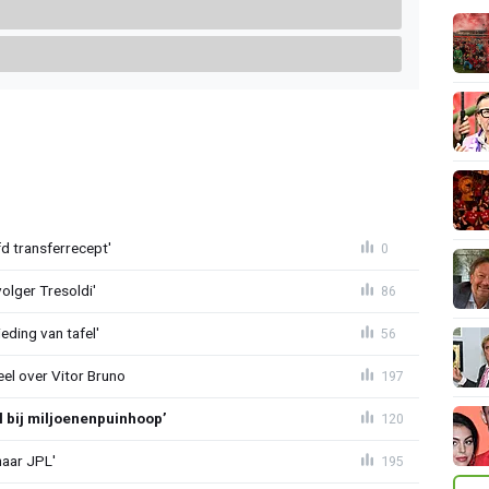
d transferrecept'
0
olger Tresoldi'
86
eding van tafel'
56
el over Vitor Bruno
197
l bij miljoenenpuinhoop’
120
naar JPL'
195