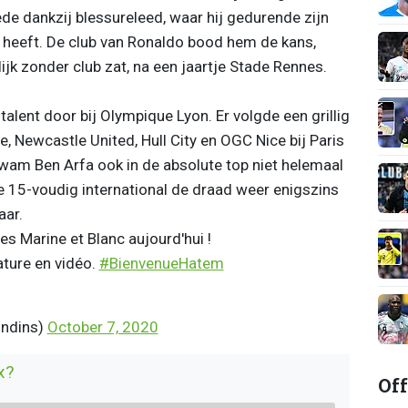
de dankzij blessureleed, waar hij gedurende zijn
 heeft. De club van Ronaldo bood hem de kans,
ijk zonder club zat, na een jaartje Stade Rennes.
alent door bij Olympique Lyon. Er volgde een grillig
, Newcastle United, Hull City en OGC Nice bij Paris
kwam Ben Arfa ook in de absolute top niet helemaal
 de 15-voudig international de draad weer enigszins
aar.
s Marine et Blanc aujourd'hui !
ature en vidéo.
#BienvenueHatem
ondins)
October 7, 2020
x?
Off