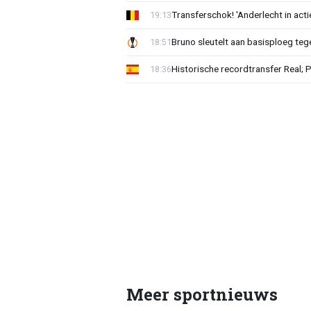
Transferschok! 'Anderlecht in ac
19:13
Bruno sleutelt aan basisploeg te
18:51
Historische recordtransfer Real; 
18:36
Meer sportnieuws