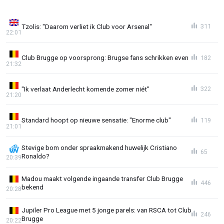
Tzolis: "Daarom verliet ik Club voor Arsenal"
311
22:01
Club Brugge op voorsprong: Brugse fans schrikken even
182
21:32
"Ik verlaat Anderlecht komende zomer niét"
322
21:20
Standard hoopt op nieuwe sensatie: "Enorme club"
119
21:01
Stevige bom onder spraakmakend huwelijk Cristiano
65
Ronaldo?
20:39
Madou maakt volgende ingaande transfer Club Brugge
446
bekend
20:28
Jupiler Pro League met 5 jonge parels: van RSCA tot Club
246
Brugge
20:22