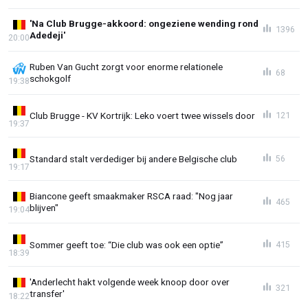
'Na Club Brugge-akkoord: ongeziene wending rond
1396
Adedeji'
20:00
Ruben Van Gucht zorgt voor enorme relationele
68
schokgolf
19:38
Club Brugge - KV Kortrijk: Leko voert twee wissels door
121
19:37
Standard stalt verdediger bij andere Belgische club
56
19:17
Biancone geeft smaakmaker RSCA raad: "Nog jaar
465
blijven"
19:04
Sommer geeft toe: “Die club was ook een optie”
415
18:39
'Anderlecht hakt volgende week knoop door over
321
transfer'
18:22