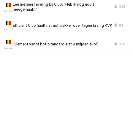
Lee meteen lieveling bij Club: "Heb ik nog nooit
313
meegemaakt"
23:00
Efficiënt Club haalt na rust trekker over tegen kranig KVK
81
22:38
'Clement vangt bot: Standard eist 8 miljoen euro'
178
22:22