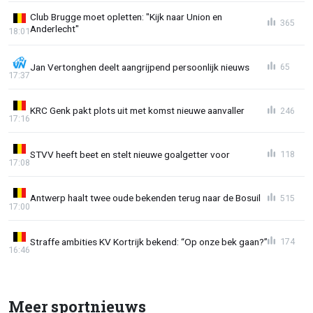
Club Brugge moet opletten: "Kijk naar Union en
365
Anderlecht"
18:01
Jan Vertonghen deelt aangrijpend persoonlijk nieuws
65
17:37
KRC Genk pakt plots uit met komst nieuwe aanvaller
246
17:16
STVV heeft beet en stelt nieuwe goalgetter voor
118
17:08
Antwerp haalt twee oude bekenden terug naar de Bosuil
515
17:00
Straffe ambities KV Kortrijk bekend: “Op onze bek gaan?”
174
16:46
Meer sportnieuws