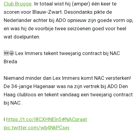
Club Brugge
. In totaal wist hij (amper) één keer te
scoren voor Blauw-Zwart. Desondanks pikte de
Nederlander achter bij ADO opnieuw zijn goede vorm op,
en was hij de voorbije twee seizoenen goed voor heel
wat doelpunten.
🆕🤩 Lex Immers tekent tweejarig contract bij NAC
Breda
Niemand minder dan Lex Immers komt NAC versterken!
De 34-jarige Hagenaar was na zijn vertrek bij ADO Den
Haag clubloos en tekent vandaag een tweejarig contract
bij NAC.
ℹ️
https://t.co/I8CXHNEln5
#NACpraat
pic.twitter.com/wb4NkPCsej