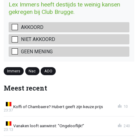
Lex Immers heeft destijds te weinig kansen
gekregen bij Club Brugge.
AKKOORD
NIET AKKOORD
GEEN MENING
Immers
Nac
ADO
Meest recent
Koffi of Chambaere? Hubert geeft zijn keuze prijs
10
23:37
Vanaken looft aanwinst: "Ongelooflijk!"
240
23:13