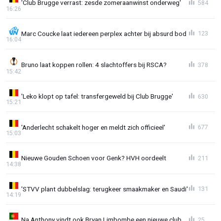
'Club Brugge verrast: zesde zomeraanwinst onderweg'
584
16:26
Marc Coucke laat iedereen perplex achter bij absurd bod
123
16:04
Bruno laat koppen rollen: 4 slachtoffers bij RSCA?
378
15:42
'Leko klopt op tafel: transfergeweld bij Club Brugge'
630
15:21
'Anderlecht schakelt hoger en meldt zich officieel'
677
15:03
Nieuwe Gouden Schoen voor Genk? HVH oordeelt
211
14:38
'STVV plant dubbelslag: terugkeer smaakmaker en Saudi'
131
14:19
Na Anthony vindt ook Bryan Limbombe een nieuwe club
25