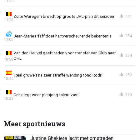
11:44
Zulte Waregem broedt op groots JPL-plan dit seizoen
441
11:20
Jean-Marie Pfaff doet hartverscheurende bekentenis
254
11:00
Van den Heuvel geeft reden voor transfer van Club naar
254
OHL
10:58
'Real gruwelt na zeer straffe wending rond Rodri'
250
10:44
Genk legt weer piepjong talent vast
270
10:23
Meer sportnieuws
Justine Ghekiere lacht met omstreden