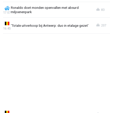
Ronaldo doet monden openvallen met absurd
83
miljoenenpark
17:07
'Totale uitverkoop bij Antwerp: duo in etalage gezet'
207
16:45