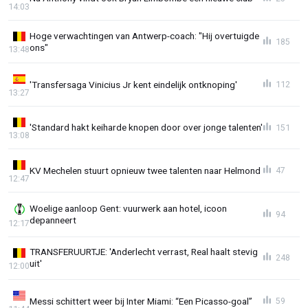
14:03
Hoge verwachtingen van Antwerp-coach: "Hij overtuigde
185
ons"
13:48
'Transfersaga Vinicius Jr kent eindelijk ontknoping'
112
13:27
'Standard hakt keiharde knopen door over jonge talenten'
151
13:08
KV Mechelen stuurt opnieuw twee talenten naar Helmond
47
12:47
Woelige aanloop Gent: vuurwerk aan hotel, icoon
94
depanneert
12:17
TRANSFERUURTJE: 'Anderlecht verrast, Real haalt stevig
248
uit'
12:00
Messi schittert weer bij Inter Miami: “Een Picasso-goal”
59