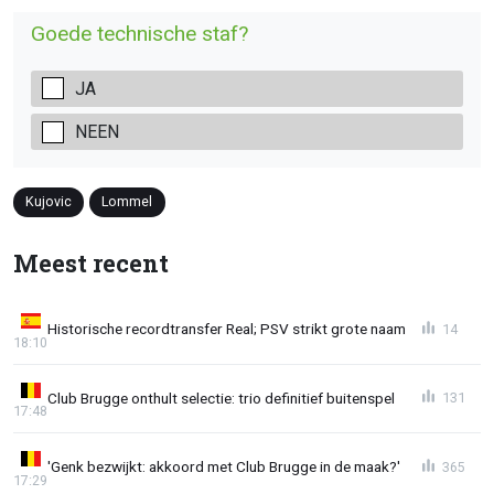
Goede technische staf?
JA
NEEN
Kujovic
Lommel
Meest recent
Historische recordtransfer Real; PSV strikt grote naam
14
18:10
Club Brugge onthult selectie: trio definitief buitenspel
131
17:48
'Genk bezwijkt: akkoord met Club Brugge in de maak?'
365
17:29