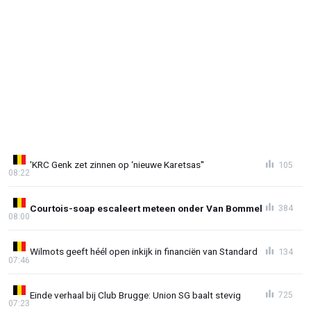
'KRC Genk zet zinnen op ‘nieuwe Karetsas''
105
08:22
Courtois-soap escaleert meteen onder Van Bommel
384
08:00
Wilmots geeft héél open inkijk in financiën van Standard
134
07:46
Einde verhaal bij Club Brugge: Union SG baalt stevig
725
07:23