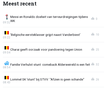
Meest recent
Messi en Ronaldo doelwit van terreurdreigingen tijdens
0
WK
09:32
'Belgische eersteklasser grijpt naast Vanderbiest'
10
09:22
Charai geeft oorzaak voor pandoering tegen Union
25
09:04
Familie Verhulst stunt: comeback Alderweireld is een feit
32
08:54
Lommel SK 'stunt' bij STVV: "Afzien is geen schande"
26
08:43