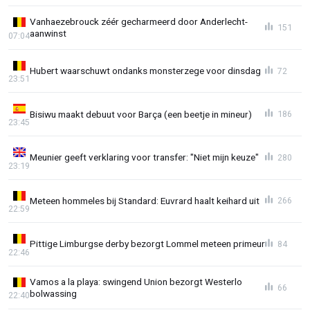
Vanhaezebrouck zéér gecharmeerd door Anderlecht-
151
aanwinst
07:04
Hubert waarschuwt ondanks monsterzege voor dinsdag
72
23:51
Bisiwu maakt debuut voor Barça (een beetje in mineur)
186
23:45
Meunier geeft verklaring voor transfer: "Niet mijn keuze"
280
23:19
Meteen hommeles bij Standard: Euvrard haalt keihard uit
266
22:59
Pittige Limburgse derby bezorgt Lommel meteen primeur
84
22:46
Vamos a la playa: swingend Union bezorgt Westerlo
66
bolwassing
22:40