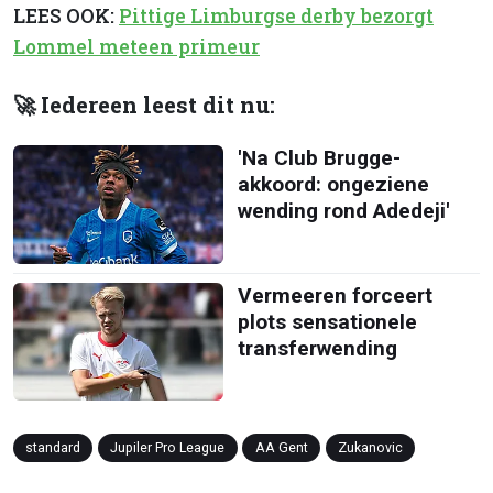
LEES OOK:
Pittige Limburgse derby bezorgt
Lommel meteen primeur
🚀 Iedereen leest dit nu:
'Na Club Brugge-
akkoord: ongeziene
wending rond Adedeji'
Vermeeren forceert
plots sensationele
transferwending
standard
Jupiler Pro League
AA Gent
Zukanovic