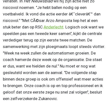
verlaten. In
Het Nieuwsblad
wil hij zijn actie niet zo
risicovol noemen. "Je hebt ballen nodig op een
voetbalveld. Ik vond die actie eerder â€˜cleverâ€™ dan
risicovol." "Met CÃ©sar Arzo Amposta liep het al een
stuk beter dan op RSC
Anderlecht
. Logisch ook want we
speelden pas een tweede keer samen", kijkt de centrale
verdediger terug op zijn eerste twee matchen. De
samenwerking met zijn ploegmaats loopt steeds vlotter.
"Week na week zullen de automatismen groeien. De
coach hamerde deze week op de organisatie. Die staat
er dus, want we hielden de nul." Nu moet er nog wat
gesleuteld worden aan de aanval. "De volgende stap
binnen deze groep is ook om offensief wat meer acties
te brengen. Onze coach is op en top professioneel en ik
geloof dat onze eerste zege nu snel zal volgen", besluit
een zelfverzekerde Zukanovic.