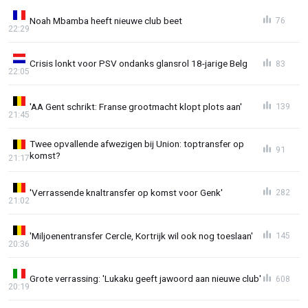
Noah Mbamba heeft nieuwe club beet
76
22:29
Crisis lonkt voor PSV ondanks glansrol 18-jarige Belg
83
22:05
'AA Gent schrikt: Franse grootmacht klopt plots aan'
139
21:45
Twee opvallende afwezigen bij Union: toptransfer op
91
komst?
21:17
'Verrassende knaltransfer op komst voor Genk'
282
21:02
'Miljoenentransfer Cercle, Kortrijk wil ook nog toeslaan'
145
20:36
Grote verrassing: 'Lukaku geeft jawoord aan nieuwe club'
608
20:19