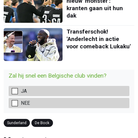
nieuw 'monster':
kranten gaan uit hun
dak
Transferschok!
'Anderlecht in actie
voor comeback Lukaku'
Zal hij snel een Belgische club vinden?
JA
NEE
Sunderland
De Bock