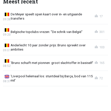
Meest recent
De Meyer speelt open kaart over in- en uitgaande
17
transfers
09:38
Belgische topclubs vrezen: "De schrik van België"
301
09:20
Anderlecht 10 jaar zonder prijs: Bruno spreekt over
103
ambities
09:01
'Bruno schuift met pionnen: groot slachtoffer in basiself'
165
08:52
'Liverpool helemaal los: stuntdeal bij Barça, bod van 115
72
mil'
08:37