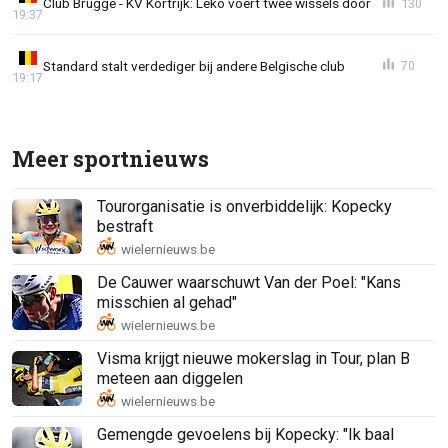
Club Brugge - KV Kortrijk: Leko voert twee wissels door
130
19:37
Standard stalt verdediger bij andere Belgische club
70
19:17
Meer sportnieuws
Tourorganisatie is onverbiddelijk: Kopecky
bestraft
De Cauwer waarschuwt Van der Poel: "Kans
misschien al gehad"
Visma krijgt nieuwe mokerslag in Tour, plan B
meteen aan diggelen
Gemengde gevoelens bij Kopecky: "Ik baal