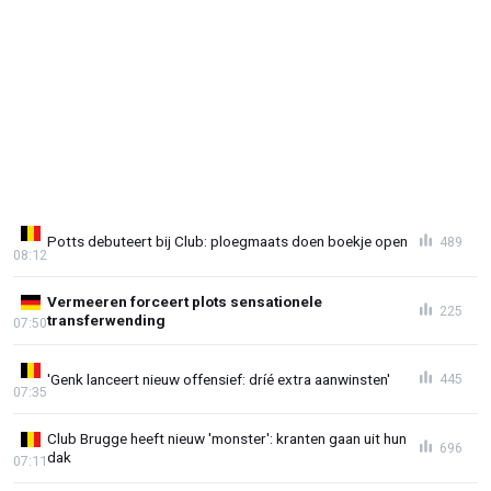
Potts debuteert bij Club: ploegmaats doen boekje open
489
08:12
Vermeeren forceert plots sensationele
225
transferwending
07:50
'Genk lanceert nieuw offensief: dríé extra aanwinsten'
445
07:35
Club Brugge heeft nieuw 'monster': kranten gaan uit hun
696
dak
07:11