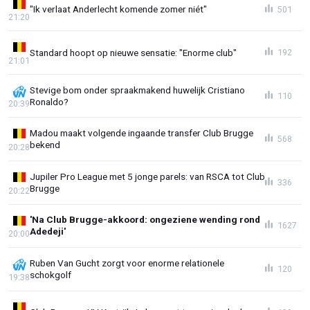
"Ik verlaat Anderlecht komende zomer niét"
501
21:20
Standard hoopt op nieuwe sensatie: "Enorme club"
192
21:01
Stevige bom onder spraakmakend huwelijk Cristiano
110
Ronaldo?
20:39
Madou maakt volgende ingaande transfer Club Brugge
568
bekend
20:28
Jupiler Pro League met 5 jonge parels: van RSCA tot Club
336
Brugge
20:22
'Na Club Brugge-akkoord: ongeziene wending rond
1627
Adedeji'
20:00
Ruben Van Gucht zorgt voor enorme relationele
120
schokgolf
19:38