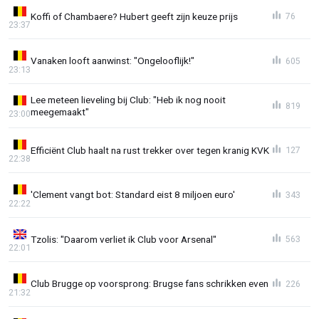
Koffi of Chambaere? Hubert geeft zijn keuze prijs
76
23:37
Vanaken looft aanwinst: "Ongelooflijk!"
605
23:13
Lee meteen lieveling bij Club: "Heb ik nog nooit
819
meegemaakt"
23:00
Efficiënt Club haalt na rust trekker over tegen kranig KVK
127
22:38
'Clement vangt bot: Standard eist 8 miljoen euro'
343
22:22
Tzolis: "Daarom verliet ik Club voor Arsenal"
563
22:01
Club Brugge op voorsprong: Brugse fans schrikken even
226
21:32