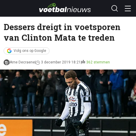
Dessers dreigt in voetsporen
van Clinton Mata te treden
Volg ons op Google
Arne Decraene
3 december 2019 18:21
362 stemmen