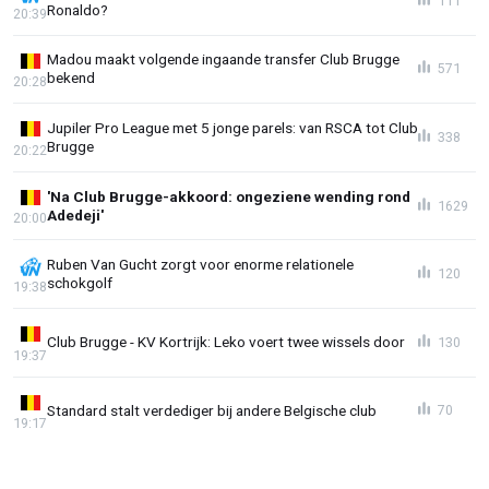
111
Ronaldo?
20:39
Madou maakt volgende ingaande transfer Club Brugge
571
bekend
20:28
Jupiler Pro League met 5 jonge parels: van RSCA tot Club
338
Brugge
20:22
'Na Club Brugge-akkoord: ongeziene wending rond
1629
Adedeji'
20:00
Ruben Van Gucht zorgt voor enorme relationele
120
schokgolf
19:38
Club Brugge - KV Kortrijk: Leko voert twee wissels door
130
19:37
Standard stalt verdediger bij andere Belgische club
70
19:17