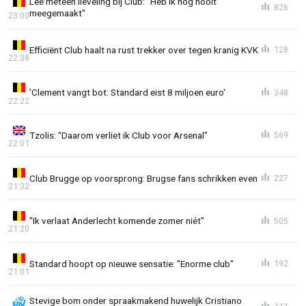
Lee meteen lieveling bij Club: "Heb ik nog nooit
826
meegemaakt"
23:00
Efficiënt Club haalt na rust trekker over tegen kranig KVK
128
22:38
'Clement vangt bot: Standard eist 8 miljoen euro'
348
22:22
Tzolis: "Daarom verliet ik Club voor Arsenal"
569
22:01
Club Brugge op voorsprong: Brugse fans schrikken even
227
21:32
"Ik verlaat Anderlecht komende zomer niét"
505
21:20
Standard hoopt op nieuwe sensatie: "Enorme club"
192
21:01
Stevige bom onder spraakmakend huwelijk Cristiano