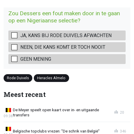
Zou Dessers een fout maken door in te gaan
op een Nigeriaanse selectie?
JA, KANS BIJ RODE DUIVELS AFWACHTEN
NEEN, DIE KANS KOMT ER TOCH NOOIT
GEEN MENING
Rode Duivels
Heracles Almelo
Meest recent
De Meyer speelt open kaart over in- en uitgaande
20
transfers
09:38
Belgische topclubs vrezen: "De schrik van België"
346