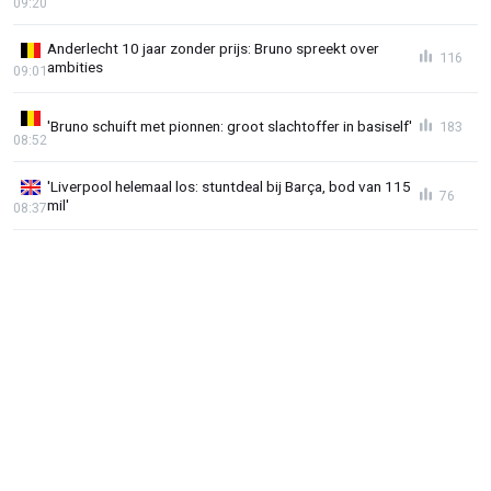
09:20
Anderlecht 10 jaar zonder prijs: Bruno spreekt over
116
ambities
09:01
'Bruno schuift met pionnen: groot slachtoffer in basiself'
183
08:52
'Liverpool helemaal los: stuntdeal bij Barça, bod van 115
76
mil'
08:37