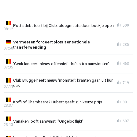
Potts debuteert bij Club: ploegmaats doen boekje open
509
08:12
Vermeeren forceert plots sensationele
235
transferwending
07:50
'Genk lanceert nieuw offensief: dríé extra aanwinsten'
463
07:35
Club Brugge heeft nieuw 'monster': kranten gaan uit hun
719
dak
07:11
Koffi of Chambaere? Hubert geeft zijn keuze prijs
80
23:37
Vanaken looft aanwinst: "Ongelooflijk!"
607
23:13