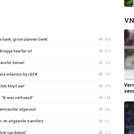
VN
 bank, grote plannen Genk'
404
Brugge haarfijn uit
379
ansfer binnen’
155
re Infantino bij UEFA’
170
Verm
lub klopt aan’
295
sens
: “Ik was verbaasd”
188
nentransfer afgerond
420
n- en uitgaande transfers
64
rik van België"
913