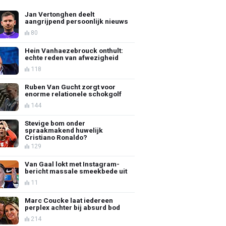
Jan Vertonghen deelt
aangrijpend persoonlijk nieuws
80
Hein Vanhaezebrouck onthult:
echte reden van afwezigheid
118
Ruben Van Gucht zorgt voor
enorme relationele schokgolf
144
Stevige bom onder
spraakmakend huwelijk
Cristiano Ronaldo?
129
Van Gaal lokt met Instagram-
bericht massale smeekbede uit
11
Marc Coucke laat iedereen
perplex achter bij absurd bod
214