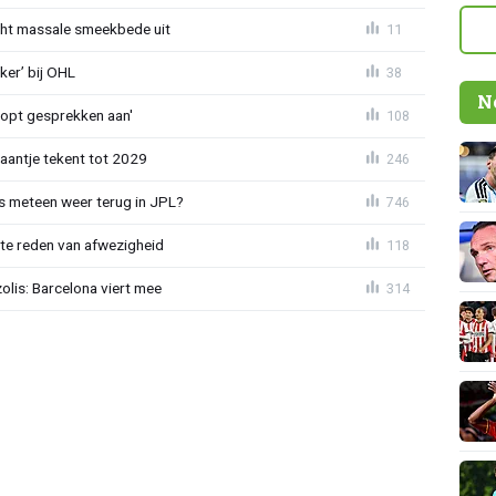
cht massale smeekbede uit
11
er’ bij OHL
38
N
oopt gesprekken aan'
108
haantje tekent tot 2029
246
 meteen weer terug in JPL?
746
te reden van afwezigheid
118
lis: Barcelona viert mee
314