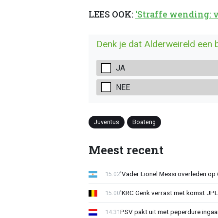
LEES OOK:
‘Straffe wending: 
Denk je dat Alderweireld een 
JA
NEE
Juventus
Boateng
Meest recent
'Vader Lionel Messi overleden op 68
15:02
'KRC Genk verrast met komst JP
15:00
PSV pakt uit met peperdure ingaa
14:31