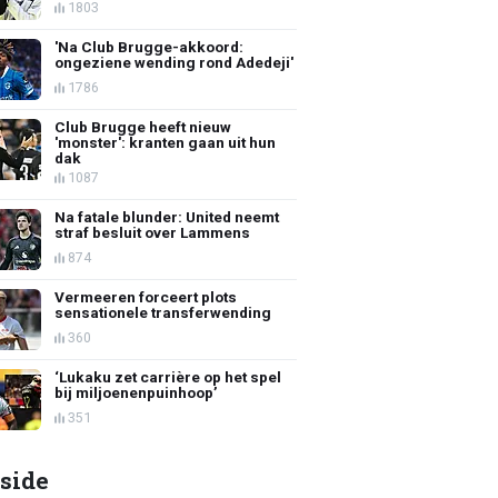
1803
'Na Club Brugge-akkoord:
ongeziene wending rond Adedeji'
1786
Club Brugge heeft nieuw
'monster': kranten gaan uit hun
dak
1087
Na fatale blunder: United neemt
straf besluit over Lammens
874
Vermeeren forceert plots
sensationele transferwending
360
‘Lukaku zet carrière op het spel
bij miljoenenpuinhoop’
351
side