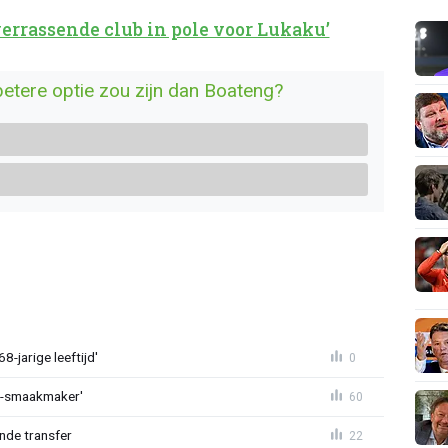
verrassende club in pole voor Lukaku’
betere optie zou zijn dan Boateng?
-jarige leeftijd'
0
L-smaakmaker'
60
nde transfer
22