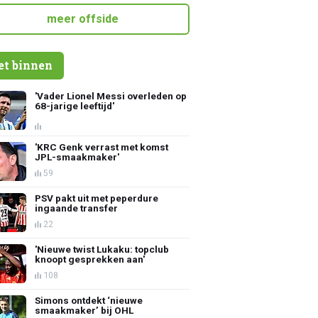
meer offside
et binnen
'Vader Lionel Messi overleden op
68-jarige leeftijd'
'KRC Genk verrast met komst
JPL-smaakmaker'
59
PSV pakt uit met peperdure
ingaande transfer
22
'Nieuwe twist Lukaku: topclub
knoopt gesprekken aan'
108
Simons ontdekt ‘nieuwe
smaakmaker’ bij OHL