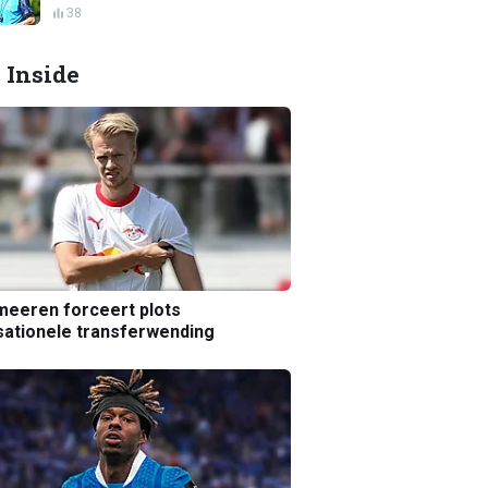
38
 Inside
eeren forceert plots
ationele transferwending