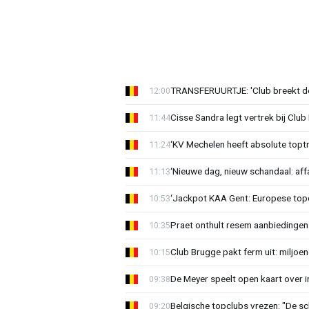
TRANSFERUURTJE: 'Club breekt de
12:00
Cisse Sandra legt vertrek bij Club 
11:44
‘KV Mechelen heeft absolute toptr
11:24
‘Nieuwe dag, nieuw schandaal: affai
11:13
‘Jackpot KAA Gent: Europese topc
10:53
Praet onthult resem aanbiedingen
10:35
Club Brugge pakt ferm uit: miljoe
10:15
De Meyer speelt open kaart over i
09:38
Belgische topclubs vrezen: "De sch
09:20