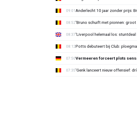
Anderlecht 10 jaar zonder prijs: 
09:01
'Bruno schuift met pionnen: groot s
08:52
'Liverpool helemaal los: stuntdeal 
08:37
Potts debuteert bij Club: ploegm
08:12
Vermeeren forceert plots sens
07:50
'Genk lanceert nieuw offensief: dr
07:35