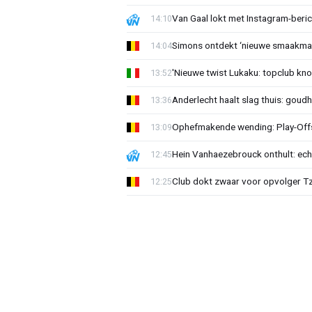
Van Gaal lokt met Instagram-beri
14:10
Simons ontdekt ‘nieuwe smaakmak
14:04
'Nieuwe twist Lukaku: topclub kn
13:52
Anderlecht haalt slag thuis: goud
13:36
Ophefmakende wending: Play-Offs
13:09
Hein Vanhaezebrouck onthult: ech
12:45
Club dokt zwaar voor opvolger Tzo
12:25