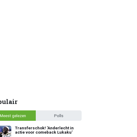
pulair
Meest gelezen
Polls
Transferschok! 'Anderlecht in
actie voor comeback Lukaku'