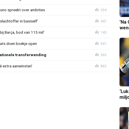
Bruno spreekt over ambities
204
lachtoffer in basiself'
447
'Na 
wend
bij Barça, bod van 115 mil'
143
aats doen boekje open
941
ationele transferwending
360
íé extra aanwinsten'
865
‘Luk
milj