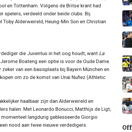
ool en Tottenham. Volgens de Britse krant had
r spelers, verdeeld onder beide clubs. Bij
 Toby Alderweireld, Heung-Min Son en Christian
erdediger die Juventus in het oog houdt, want
La
 Jerome Boateng een optie is voor de Oude Dame.
r zeker van een basisplaats bij Bayern München en
rkopen om zo de komst van Unai Nuñez (Athletic
kelijker haalbaar zijn dan Alderweireld en
lers halen. Met Leonardo Bonucci, Matthijs de Ligt,
de momenteel langdurig geblesseerde Giorgio
 geen nood aan twee nieuwe verdedigers.
Off