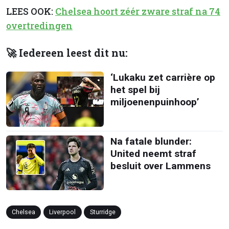
LEES OOK:
Chelsea hoort zéér zware straf na 74
overtredingen
🚀 Iedereen leest dit nu:
‘Lukaku zet carrière op
het spel bij
miljoenenpuinhoop’
Na fatale blunder:
United neemt straf
besluit over Lammens
Chelsea
Liverpool
Sturridge