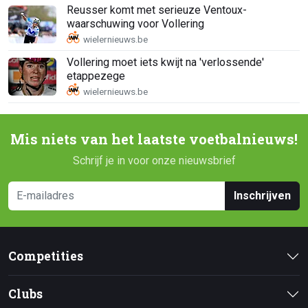
Reusser komt met serieuze Ventoux-
waarschuwing voor Vollering
Vollering moet iets kwijt na 'verlossende'
etappezege
Mis niets van het laatste voetbalnieuws!
Schrijf je in voor onze nieuwsbrief
Inschrijven
Competities
Clubs