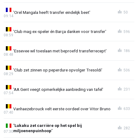
'Orel Mangala heeft transfer eindelijk beet'
50
09:14
'Club mag ex-speler én Barça danken voor transfer'
596
08:59
'Essevee wil toeslaan met beproefd transferrecept'
186
08:48
'Club zet zinnen op peperdure opvolger Tresoldi'
506
08:29
'AA Gent veegt opmerkelijke aanbieding van tafel'
231
07:54
Vanhaezebrouck velt eerste oordeel over Vitor Bruno
633
07:40
‘Lukaku zet carrière op het spel bij
282
miljoenenpuinhoop’
07:30