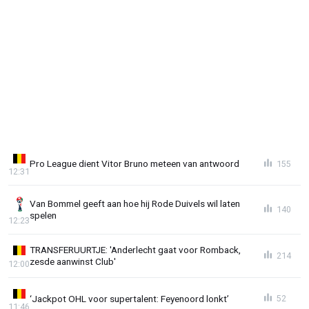
Pro League dient Vitor Bruno meteen van antwoord
155
12:31
Van Bommel geeft aan hoe hij Rode Duivels wil laten
140
spelen
12:23
TRANSFERUURTJE: 'Anderlecht gaat voor Romback,
214
zesde aanwinst Club'
12:00
‘Jackpot OHL voor supertalent: Feyenoord lonkt’
52
11:46