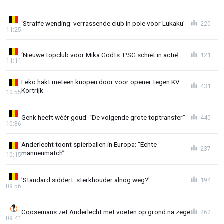
‘Straffe wending: verrassende club in pole voor Lukaku’
220
11:25
‘Nieuwe topclub voor Mika Godts: PSG schiet in actie’
121
11:11
Leko hakt meteen knopen door voor opener tegen KV
431
Kortrijk
10:55
Genk heeft wéér goud: “De volgende grote toptransfer”
440
10:36
Anderlecht toont spierballen in Europa: “Echte
237
mannenmatch”
10:15
'Standard siddert: sterkhouder alnog weg?'
194
09:56
Coosemans zet Anderlecht met voeten op grond na zege
262
09:41