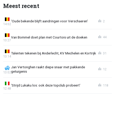
Meest recent
'Oude bekende blijft aandringen voor Verschaeren'
2
14:02
Van Bommel doet plan met Courtois uit de doeken
44
13:27
Talenten tekenen bij Anderlecht, KV Mechelen en Kortrijk
31
13:14
Jan Vertonghen raakt diepe snaar met pakkende
12
getuigenis
13:02
'Strijd Lukaku los: ook deze topclub probeert'
118
12:48