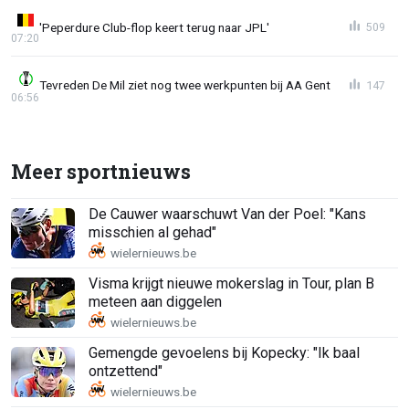
'Peperdure Club-flop keert terug naar JPL'
509
07:20
Tevreden De Mil ziet nog twee werkpunten bij AA Gent
147
06:56
Meer sportnieuws
De Cauwer waarschuwt Van der Poel: "Kans
misschien al gehad"
Visma krijgt nieuwe mokerslag in Tour, plan B
meteen aan diggelen
Gemengde gevoelens bij Kopecky: "Ik baal
ontzettend"